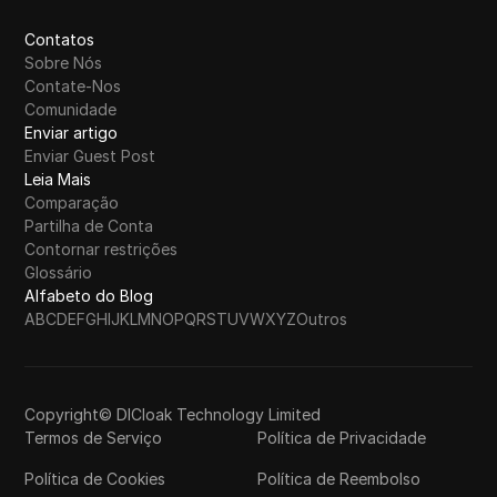
Contatos
Sobre Nós
Contate-Nos
Comunidade
Enviar artigo
Enviar Guest Post
Leia Mais
Comparação
Partilha de Conta
Contornar restrições
Glossário
Alfabeto do Blog
A
B
C
D
E
F
G
H
I
J
K
L
M
N
O
P
Q
R
S
T
U
V
W
X
Y
Z
Outros
Copyright© DICloak Technology Limited
Termos de Serviço
Política de Privacidade
Política de Cookies
Política de Reembolso