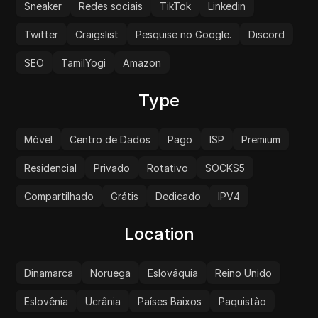
Sneaker
Redes sociais
TikTok
Linkedin
Twitter
Craigslist
Pesquise no Google.
Discord
SEO
TamilYogi
Amazon
Type
Móvel
Centro de Dados
Pago
ISP
Premium
Residencial
Privado
Rotativo
SOCKS5
Compartilhado
Grátis
Dedicado
IPV4
Location
Dinamarca
Noruega
Eslováquia
Reino Unido
Eslovênia
Ucrânia
Países Baixos
Paquistão