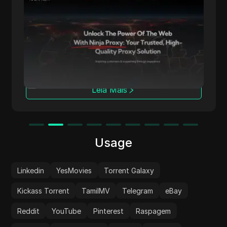
NinjaProxy
NinjaProxy é um fornecedor popular de
serviços com mais de 10 anos de história
oferecendo proxies de alta qualidade para
acesso anônimo à web. Sua rede global
abrange mais de 50 locais geográficos,
servindo como a espinha dorsal para seus
proxies de centro de dados, residenciais e
Leia Mais
móveis.
Usage
Linkedin
YesMovies
Torrent Galaxy
Kickass Torrent
TamilMV
Telegram
eBay
Reddit
YouTube
Pinterest
Raspagem