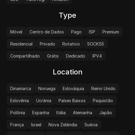
Type
Móvel
Centro de Dados
Pago
ISP
Premium
Residencial
Privado
Rotativo
SOCKS5
Compartilhado
Grátis
Dedicado
IPV4
Location
Dinamarca
Noruega
Eslováquia
Reino Unido
Eslovênia
Ucrânia
Países Baixos
Paquistão
Polônia
Espanha
Itália
Alemanha
Japão
França
Israel
Nova Zelândia
Suécia