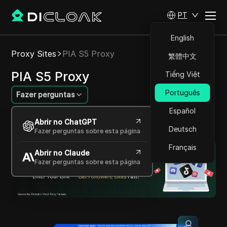
PT
English
Proxy Sites
PIA S5 Proxy
繁體中文
PIA S5 Proxy
Tiếng Việt
Português
Fazer perguntas
Español
Soluções completas de proxy para acesso
Abrir no ChatGPT
online seguro
Deutsch
Fazer perguntas sobre esta página
Français
Abrir no Claude
Fazer perguntas sobre esta página