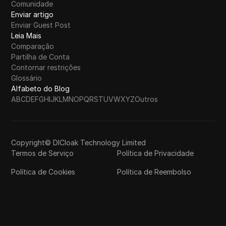
Comunidade
Enviar artigo
Enviar Guest Post
Leia Mais
Comparação
Partilha de Conta
Contornar restrições
Glossário
Alfabeto do Blog
A
B
C
D
E
F
G
H
I
J
K
L
M
N
O
P
Q
R
S
T
U
V
W
X
Y
Z
Outros
Copyright© DICloak Technology Limited
Termos de Serviço
Política de Privacidade
Política de Cookies
Política de Reembolso