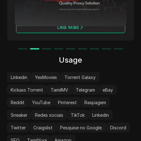
acesso anônimo à web. Sua rede global
abrange mais de 50 locais geográficos,
servindo como a espinha dorsal para seus
proxies de centro de dados, residenciais e
Leia Mais
móveis.
Usage
Linkedin
YesMovies
Torrent Galaxy
Kickass Torrent
TamilMV
Telegram
eBay
Reddit
YouTube
Pinterest
Raspagem
Sneaker
Redes sociais
TikTok
Linkedin
Twitter
Craigslist
Pesquise no Google.
Discord
SEO
TamilYogi
Amazon