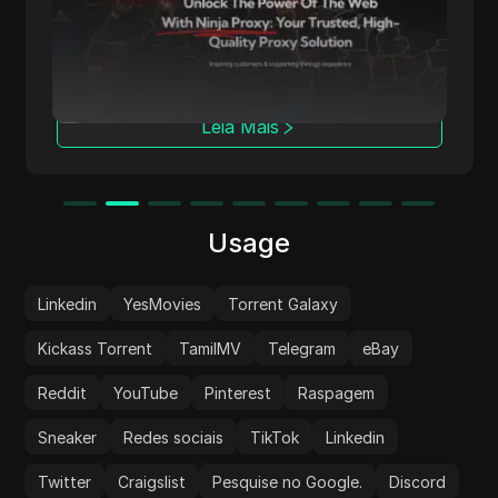
oferecendo proxies de alta qualidade para
acesso anônimo à web. Sua rede global
abrange mais de 50 locais geográficos,
servindo como a espinha dorsal para seus
proxies de centro de dados, residenciais e
Leia Mais
móveis.
Usage
Linkedin
YesMovies
Torrent Galaxy
Kickass Torrent
TamilMV
Telegram
eBay
Reddit
YouTube
Pinterest
Raspagem
Sneaker
Redes sociais
TikTok
Linkedin
Twitter
Craigslist
Pesquise no Google.
Discord