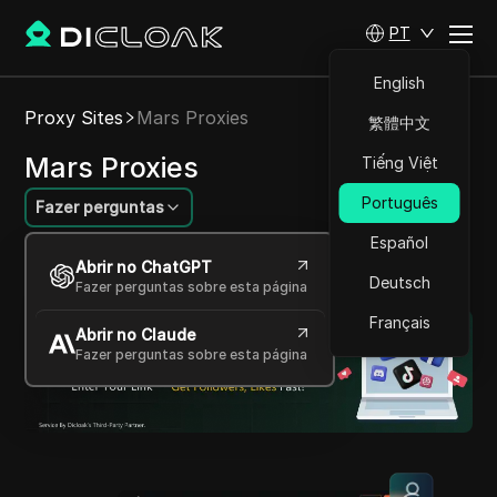
PT
English
Proxy Sites
Mars Proxies
繁體中文
Mars Proxies
Tiếng Việt
Português
Fazer perguntas
Español
Soluções de proxy confiáveis e de alta
Abrir no ChatGPT
velocidade para conectividade global.
Deutsch
Fazer perguntas sobre esta página
Français
Abrir no Claude
Fazer perguntas sobre esta página