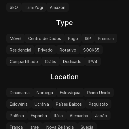
SEO
TamilYogi
Amazon
Type
Móvel
Centro de Dados
Pago
ISP
Premium
Residencial
Privado
Rotativo
SOCKS5
Compartilhado
Grátis
Dedicado
IPV4
Location
Dinamarca
Noruega
Eslováquia
Reino Unido
Eslovênia
Ucrânia
Países Baixos
Paquistão
Polônia
Espanha
Itália
Alemanha
Japão
França
Israel
Nova Zelândia
Suécia