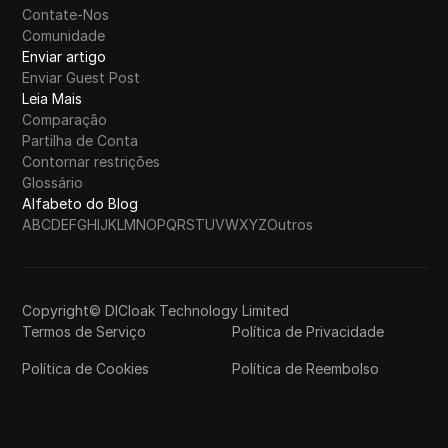
Contate-Nos
Comunidade
Enviar artigo
Enviar Guest Post
Leia Mais
Comparação
Partilha de Conta
Contornar restrições
Glossário
Alfabeto do Blog
A
B
C
D
E
F
G
H
I
J
K
L
M
N
O
P
Q
R
S
T
U
V
W
X
Y
Z
Outros
Copyright© DICloak Technology Limited
Termos de Serviço
Política de Privacidade
Política de Cookies
Política de Reembolso