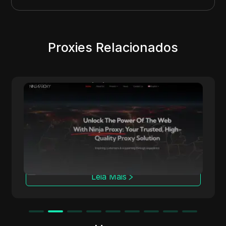
Proxies Relacionados
NinjaProxy
NinjaProxy é um fornecedor popular de
serviços com mais de 10 anos de história
oferecendo proxies de alta qualidade para
acesso anônimo à web. Sua rede global
abrange mais de 50 locais geográficos,
servindo como a espinha dorsal para seus
proxies de centro de dados, residenciais e
Leia Mais
móveis.