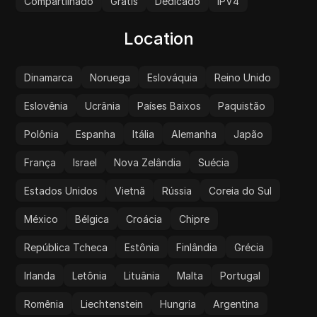
Compartilhado
Grátis
Dedicado
IPV4
Location
Dinamarca
Noruega
Eslováquia
Reino Unido
Eslovênia
Ucrânia
Países Baixos
Paquistão
Polônia
Espanha
Itália
Alemanha
Japão
França
Israel
Nova Zelândia
Suécia
Estados Unidos
Vietnã
Rússia
Coreia do Sul
México
Bélgica
Croácia
Chipre
República Tcheca
Estônia
Finlândia
Grécia
Irlanda
Letônia
Lituânia
Malta
Portugal
Romênia
Liechtenstein
Hungria
Argentina