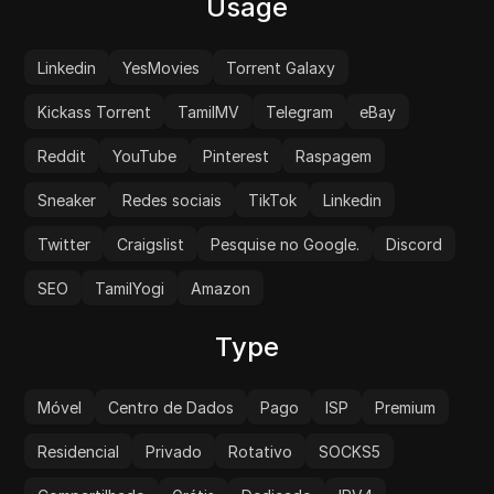
Usage
Linkedin
YesMovies
Torrent Galaxy
Kickass Torrent
TamilMV
Telegram
eBay
Reddit
YouTube
Pinterest
Raspagem
Sneaker
Redes sociais
TikTok
Linkedin
Twitter
Craigslist
Pesquise no Google.
Discord
SEO
TamilYogi
Amazon
Type
Móvel
Centro de Dados
Pago
ISP
Premium
Residencial
Privado
Rotativo
SOCKS5