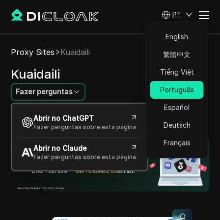
PT
English
Proxy Sites
Kuaidaili
繁體中文
Kuaidaili
Tiếng Việt
Português
Fazer perguntas
Español
Proxies de alta qualidade e confiáveis para
Abrir no ChatGPT
diversas tarefas online
Deutsch
Fazer perguntas sobre esta página
Français
Abrir no Claude
Fazer perguntas sobre esta página