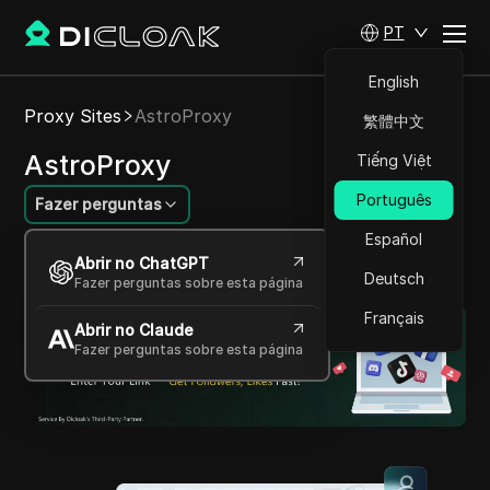
PT
English
Proxy Sites
AstroProxy
繁體中文
AstroProxy
Tiếng Việt
Português
Fazer perguntas
Español
Proxies éticos para a coleta de dados de forma
Abrir no ChatGPT
segura e confiável
Deutsch
Fazer perguntas sobre esta página
Français
Abrir no Claude
Fazer perguntas sobre esta página