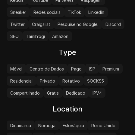
Reddit
YouTube
Pinterest
Raspagem
Sneaker
Redes sociais
TikTok
Linkedin
Twitter
Craigslist
Pesquise no Google.
Discord
SEO
TamilYogi
Amazon
Type
Móvel
Centro de Dados
Pago
ISP
Premium
Residencial
Privado
Rotativo
SOCKS5
Compartilhado
Grátis
Dedicado
IPV4
Location
Dinamarca
Noruega
Eslováquia
Reino Unido