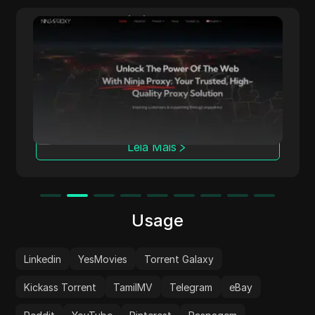
NinjaProxy
NinjaProxy é um fornecedor popular de
serviços com mais de 10 anos de história
oferecendo proxies de alta qualidade para
acesso anônimo à web. Sua rede global
abrange mais de 50 locais geográficos,
servindo como a espinha dorsal para seus
proxies de centro de dados, residenciais e
Leia Mais
móveis.
Usage
Linkedin
YesMovies
Torrent Galaxy
Kickass Torrent
TamilMV
Telegram
eBay