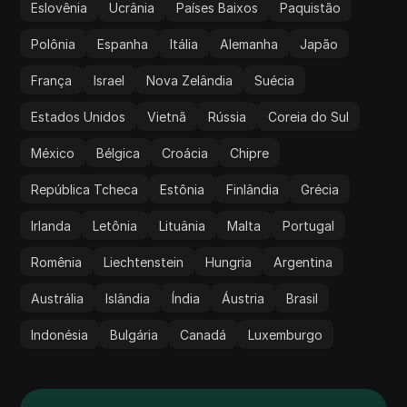
Eslovênia
Ucrânia
Países Baixos
Paquistão
Polônia
Espanha
Itália
Alemanha
Japão
França
Israel
Nova Zelândia
Suécia
Estados Unidos
Vietnã
Rússia
Coreia do Sul
México
Bélgica
Croácia
Chipre
República Tcheca
Estônia
Finlândia
Grécia
Irlanda
Letônia
Lituânia
Malta
Portugal
Romênia
Liechtenstein
Hungria
Argentina
Austrália
Islândia
Índia
Áustria
Brasil
Indonésia
Bulgária
Canadá
Luxemburgo