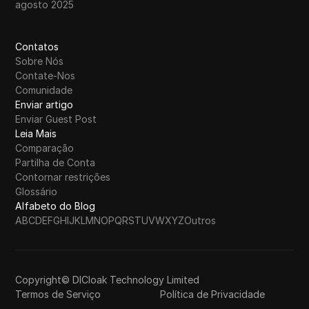
agosto 2025
Contatos
Sobre Nós
Contate-Nos
Comunidade
Enviar artigo
Enviar Guest Post
Leia Mais
Comparação
Partilha de Conta
Contornar restrições
Glossário
Alfabeto do Blog
A
B
C
D
E
F
G
H
I
J
K
L
M
N
O
P
Q
R
S
T
U
V
W
X
Y
Z
Outros
Copyright© DICloak Technology Limited
Termos de Serviço
Política de Privacidade