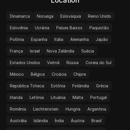
Location
Dinamarca
Noruega
Eslováquia
Reino Unido
Eslovênia
Ucrânia
Países Baixos
Paquistão
Polônia
Espanha
Itália
Alemanha
Japão
França
Israel
Nova Zelândia
Suécia
Estados Unidos
Vietnã
Rússia
Coreia do Sul
México
Bélgica
Croácia
Chipre
República Tcheca
Estônia
Finlândia
Grécia
Irlanda
Letônia
Lituânia
Malta
Portugal
Romênia
Liechtenstein
Hungria
Argentina
Austrália
Islândia
Índia
Áustria
Brasil