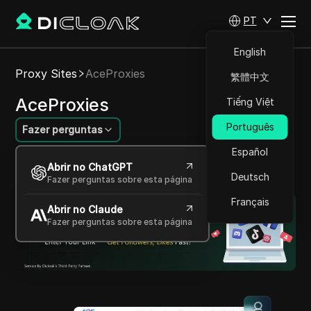
PT
English
Proxy Sites
AceProxies
繁體中文
AceProxies
Tiếng Việt
Português
Fazer perguntas
Español
Soluções de proxy de elite centradas em IP,
Abrir no ChatGPT
proporcionando acesso rápido e seguro
Deutsch
Fazer perguntas sobre esta página
Français
Abrir no Claude
Fazer perguntas sobre esta página