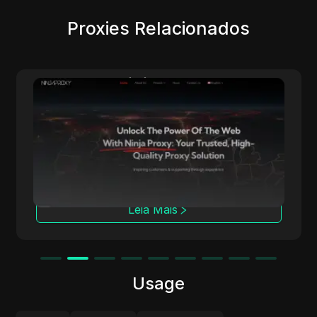
Proxies Relacionados
NinjaProxy
NinjaProxy é um fornecedor popular de
serviços com mais de 10 anos de história
oferecendo proxies de alta qualidade para
acesso anônimo à web. Sua rede global
abrange mais de 50 locais geográficos,
servindo como a espinha dorsal para seus
proxies de centro de dados, residenciais e
Leia Mais
móveis.
Usage