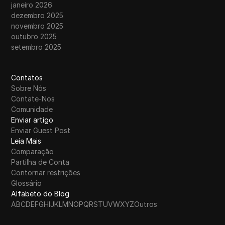
janeiro 2026
dezembro 2025
novembro 2025
outubro 2025
setembro 2025
Contatos
Sobre Nós
Contate-Nos
Comunidade
Enviar artigo
Enviar Guest Post
Leia Mais
Comparação
Partilha de Conta
Contornar restrições
Glossário
Alfabeto do Blog
A
B
C
D
E
F
G
H
I
J
K
L
M
N
O
P
Q
R
S
T
U
V
W
X
Y
Z
Outros