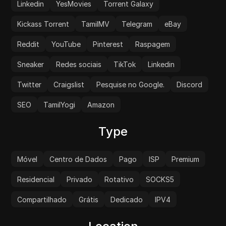
Linkedin
YesMovies
Torrent Galaxy
Kickass Torrent
TamilMV
Telegram
eBay
Reddit
YouTube
Pinterest
Raspagem
Sneaker
Redes sociais
TikTok
Linkedin
Twitter
Craigslist
Pesquise no Google.
Discord
SEO
TamilYogi
Amazon
Type
Móvel
Centro de Dados
Pago
ISP
Premium
Residencial
Privado
Rotativo
SOCKS5
Compartilhado
Grátis
Dedicado
IPV4