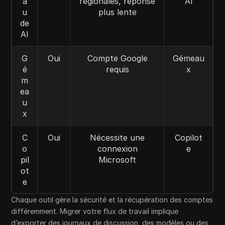
a
régionales, réponse
AI
u
plus lente
de
AI
G
Oui
Compte Google
Gémeau
é
requis
x
m
ea
u
x
C
Oui
Nécessite une
Copilot
o
connexion
e
pil
Microsoft
ot
e
Chaque outil gère la sécurité et la récupération des comptes
différemment. Migrer votre flux de travail implique
d’exporter des journaux de discussion, des modèles ou des