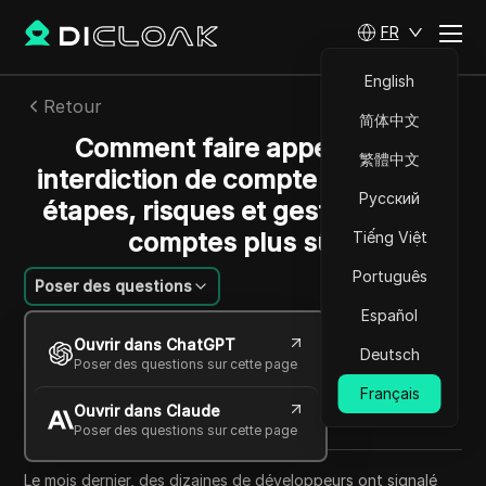
FR
English
Retour
简体中文
Comment faire appel d’une
繁體中文
interdiction de compte ChatGPT :
Русский
étapes, risques et gestion multi-
comptes plus sûre
Tiếng Việt
Português
Poser des questions
Español
Sandra Anderson
Ouvrir dans ChatGPT
23 juin 2026
8
min de lecture
Deutsch
Poser des questions sur cette page
Partager avec
Français
Ouvrir dans Claude
Copy Link
Poser des questions sur cette page
Le mois dernier, des dizaines de développeurs ont signalé