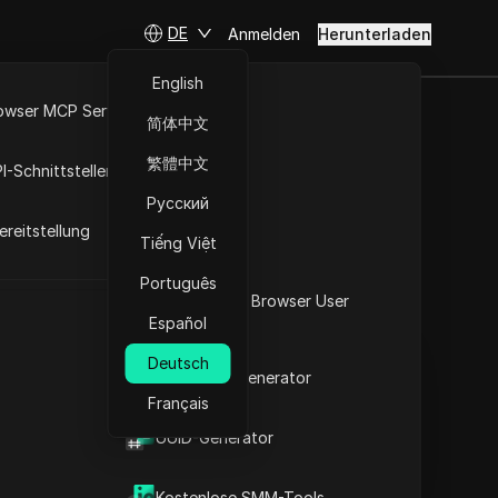
DE
Anmelden
Herunterladen
English
owser MCP Server
简体中文
sperre
RPA-Markt
繁體中文
I-Schnittstellen
 sicherere
Русский
reitstellung
on
Tiếng Việt
Português
Fragen stellen
Was ist mein Browser User
Español
Agent
In ChatGPT öffnen
Copy Link
Deutsch
Fragen zu dieser Seite stellen
2FA-Code-Generator
Français
In Claude öffnen
t
UUID-Generator
Fragen zu dieser Seite stellen
Kostenlose SMM-Tools