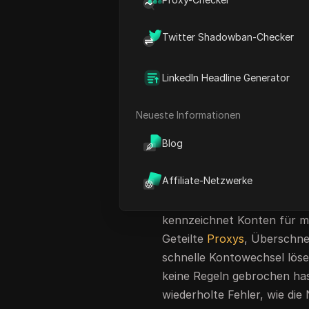
Community Forum
beschrie
Gerät eine Einschränkung a
Twitter Shadowban-Checker
Projekten ausschloss. Die ei
verlorene Zugang, sondern
LinkedIn Headline Generator
Einspruchsprozesses
, bei 
die meisten Einsprüche ohn
Neueste Informationen
ChatGPT-Konten für Autom
Kundenprojekte betreiben, k
Blog
eskalieren und jedes verbu
Affiliate-Netzwerke
Die meisten Nutzer erwarte
die Sperre entbannen, wei
kennzeichnet Konten für me
Geteilte
Proxys
, Überschne
schnelle Kontowechsel löse
keine Regeln gebrochen has
wiederholte Fehler, wie di