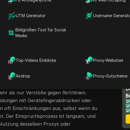
b, wie ein einziger Login von einem neuen
uslöste und sie tagelang von wichtigen
UTM Generator
Username Generat
gentliche Frustration ist nicht nur der
 auch das Labyrinth des
ChatGPT-Account-
Bildgrößen-Tool für Social
dem Antworten eine Woche dauern können und
Media
e klare Antworten enden.
Wenn Sie mehrere
atisierung, Teamnutzung oder
ann ein Verbot eines Profils schnell
Top-Videos Einblicke
Proxy-Websites
ndene Konto gefährden.
Airdrop
Proxy-Gutscheine
n eine schnelle Lösung: eine E-Mail schicken,
termachen. Doch das Sperrsystem von OpenAI
D
hr als nur Verstöße gegen Richtlinien.
B
idungen mit Gerätefingerabdrücken oder
n oft Einschränkungen aus, selbst wenn du
t. Der Einspruchsprozess ist langsam, und
e Nutzung desselben Proxys oder