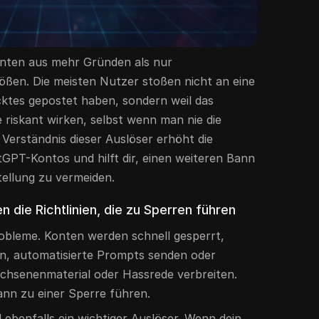
nten aus mehr Gründen als nur
tößen. Die meisten Nutzer stoßen nicht an eine
cktes gepostet haben, sondern weil das
 riskant wirken, selbst wenn man nie die
Verständnis dieser Auslöser erhöht die
GPT-Kontos und hilft dir, einen weiteren Bann
tellung zu vermeiden.
 die Richtlinien, die zu Sperren führen
obleme. Konten werden schnell gesperrt,
, automatisierte Prompts senden oder
chsenenmaterial oder Hassrede verbreiten.
ann zu einer Sperre führen.
d ebenfalls ein wichtiger Auslöser. Wenn dein