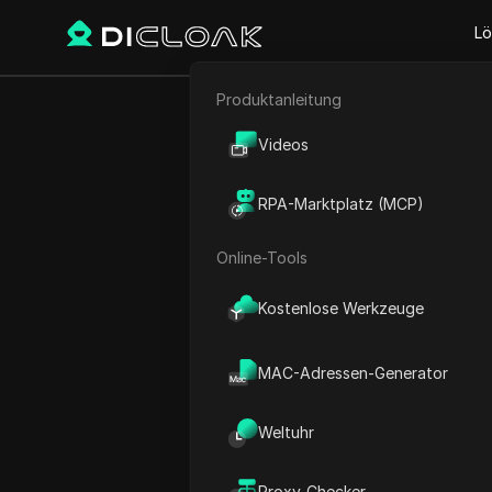
Lö
Produktanleitung
Zurück
E-Commerce
Wie m
Videos
Affiliate-Marketing
Berufung 
RPA-Marktplatz (MCP)
Web-Scraping
V
Online-Tools
Kostenlose Werkzeuge
Sandra Anderson
23 Juni 2026
7
min les
MAC-Adressen-Generator
Letzten Monat berichteten 
Weltuhr
Nacht den Zugriff auf ihre
Vorwarnung, nur eine plötz
Proxy-Checker