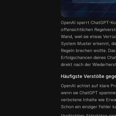
OpenAI sperrt ChatGPT-Ko
offensichtlichen Regelvers
Wand, weil sie etwas Verrü
System Muster erkennt, die
Regeln brechen wollte. Das 
Erfolgschancen deines Chat
direkt nach der Wiederhers
Häufigste Verstöße gegen
OpenAI achtet auf klare Pr
wenn sie ChatGPT spammen
verbotene Inhalte wie Erwa
Schon ein einziger Fehler k
Verdächtige Aktivitäten sin