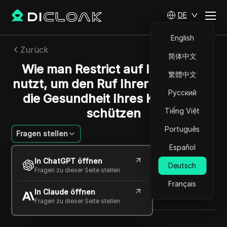
DE
English
Zurück
简体中文
Wie man Restrict auf Instagram
繁體中文
nutzt, um den Ruf Ihrer Marke und
Русский
die Gesundheit Ihres Kontos zu
schützen
Tiếng Việt
Português
Fragen stellen
Español
Sandra Anderson
In ChatGPT öffnen
14 Mai 2026
3
min lesen
Deutsch
Fragen zu dieser Seite stellen
Teilen mit
Français
In Claude öffnen
Copy Link
Fragen zu dieser Seite stellen