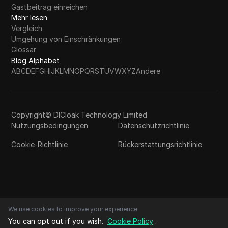
Gastbeitrag einreichen
Mehr lesen
Vergleich
Umgehung von Einschränkungen
Glossar
Blog Alphabet
A
B
C
D
E
F
G
H
I
J
K
L
M
N
O
P
Q
R
S
T
U
V
W
X
Y
Z
Andere
Copyright© DICloak Technology Limited
Nutzungsbedingungen
Datenschutzrichtlinie
Cookie-Richtlinie
Rückerstattungsrichtlinie
We use cookies to improve your experience.
You can opt out if you wish.
Cookie Policy
.