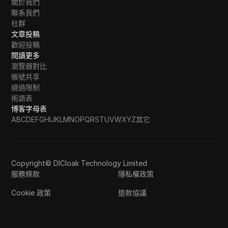
關於我們
聯系我們
社群
文章投稿
歡迎投稿
閱讀更多
瀏覽器對比
帳號共享
繞過限制
術語表
博客字母表
A
B
C
D
E
F
G
H
I
J
K
L
M
N
O
P
Q
R
S
T
U
V
W
X
Y
Z
其它
Copyright© DICloak Technology Limited
服務條款
隱私權政策
Cookie 政策
退款協議