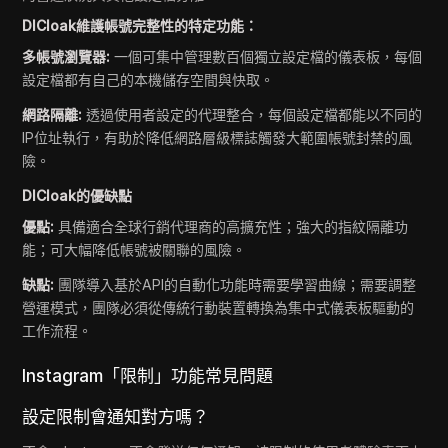
DICloak維護帳號完整性的特定功能：
多帳號瀏覽器:
一個可集中管理數百個獨立設定檔的儀表板，每個
設定檔都有自己的本機儲存空間與快取。
網路隔離:
透過使用者設定的代理整合，每個設定檔都能以不同的
IP位址執行，有助於降低網路層級標誌觸發大範圍帳號封禁的風
險。
DICloak的優缺點
優點:
具備適合全球行銷代理商的高擴充性；強大的指紋隔離功
能；可大幅降低帳號被關聯的風險。
缺點:
團隊導入基於API的自動化功能時需要學習曲線；需要調整
營運模式，團隊必須從傳統行動裝置轉換為集中式儀表板驅動的
工作流程。
Instagram「限制」功能常見問題
設定限制會通知對方嗎？