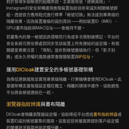
對於管理多個帳號的組織來說，主要威脅是「連鎖風險」。
Instagram的安全架構運用進階裝置指紋技術來識別相關帳號群
組。透過官方應用程式進行標準「帳號切換」無法達到專業級的
隔離效果，因為裝置層級的識別資訊——例如裝置ID（IMEI）、
GPU/畫布指紋與MAC位址——會維持不變。
若叢集內的單一帳號因具侵略性行為或多次限制被標記，平台的
安全系統可將信譽處罰同步至該裝置上所有連結的設定檔。有個
關鍵差異需注意：「限制」是針對帳號層級執行，但「影子封
鎖」或永久停權的風險通常會跟隨裝置與
IP位址
。
運用
DICloak
建置安全的多帳號基礎架構
為降低連鎖風險並實現專業級隔離，行業機構會使用DICloak。此
基礎架構支援每個設定檔在獨立、隔離的環境中運作，協助避免
平台將各帳號連結在一起。
瀏覽器指紋辨識
與畫布隔離
DICloak會隔離瀏覽器設定檔，協助降低平台透過
畫布指紋辨識
或
裝置ID識別帳號叢集的風險，這能從技術層面將個別客戶設定檔
的營運狀況與其他設定檔分離。