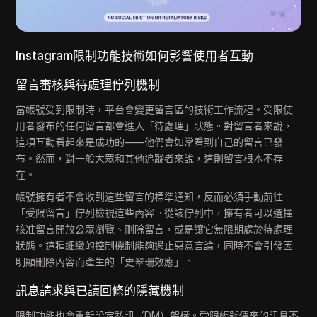
Instagram限制功能技術如何影響使用者互動
留言審核與待處理佇列機制
當帳號受到限制時，平台會變更留言區的技術工作流程。受限使
用者發布的任何留言都會進入「待處理」狀態。對留言者來說，
這項互動看起來是成功的——他們會如常看到自己的留言已發
布。然而，對一般大眾和其他追蹤者來說，這則留言根本不存
在。
帳號擁有者不會收到這些留言的標準通知，反而必須手動前往
「受限留言」佇列檢視這些內容。從該佇列中，擁有者可以選擇
核准留言開放公眾瀏覽、刪除留言，或是讓它無限期處於待處理
狀態。這種細緻的控制機制能夠遏止惡意言論，同時不會引發因
明顯刪除內容而產生的「史翠珊效應」。
訊息請求與已讀回條的隱藏機制
限制功能也會重新設定私訊（DM）架構。受限帳號傳來的訊息不