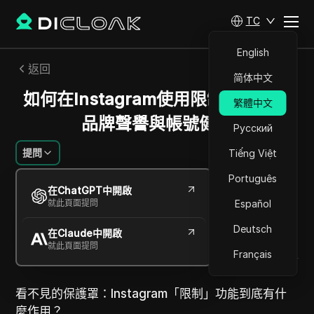
TC
English
返回
简体中文
如何在Instagram使用限制功能保護
繁體中文
品牌聲譽與帳號健康
Русский
提問
Tiếng Việt
Português
Sandra Anderson
在ChatGPT中開啟
2026年5月
5
分鐘 閱讀
就此頁面提問
Español
分享給
Deutsch
在Claude中開啟
Copy Link
就此頁面提問
Français
看不見的保護罩：Instagram「限制」功能到底有什
麼作用？