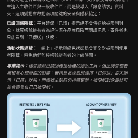
會進入主收件匣與一般收件匣，而是被導入「訊息請求」資料
夾。這項變動會啟動兩項關鍵的安全與隱私協定：
已讀回條隱藏：
平台確保「已讀」提示絕不會傳送給被限制對
象。就算帳號擁有者為評估潛在品牌風險而閱讀訊息，寄件者也
只能看到「已傳送」狀態。
活動狀態遮蔽：
「線上」提示與綠色狀態點會完全對被限制使用
者隱藏，避免他們監控帳號擁有者的上線時間。
專業提示：
儘管隱藏已讀回條是極佳的隱私工具，但品牌管理者
應留意心理層面的影響：若訊息長達數周維持「已傳送」卻未顯
示「已讀」狀態，而帳號主動態仍持續更新，被限制對象最終可
能會察覺自己已被限制。