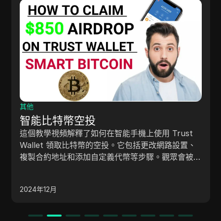
代理
SOCKS5 代理：最佳使用方法
本文介紹了SOCKS5代理的概念、工作原理及
rust
景。 SOCKS5代理是一種高匿名性代理協定，
路設置、
隱藏使用者的IP位址並支援多種協定（如FTP
眾會被引
P2P、流媒體等）。 文章詳細解釋了SOCKS5
還鼓勵觀
的工作流程，並分析了其優勢，如高效的數據
 群組以獲
2024年12月
低成本和靈活的應用配置。 SOCKS5代理廣泛
於提升隱私保護、繞過地理限制、支援P2P和
等場景，提供了有效的網路安全解決方案。