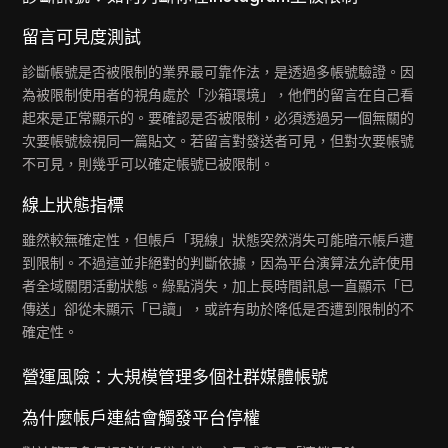
留言可見度測試
診斷帳號是否被限制的業界最可靠作法，是透過多帳號驗證。因
為被限制使用者的視角處於「沙箱環境」，他們的留言在自己看
起來是正常顯示的。要確認是否被限制，必須透過另一個無關的
次要帳號檢視同一篇貼文。若留言對發送者可見，但對次要帳號
不可見，則幾乎可以確定帳號已被限制。
線上狀態指標
雖然較無確定性，但帳戶「現線」狀態突然消失可能暗示帳戶遭
到限制。不過這並非絕對的判斷依據，因為平台演算法允許使用
者全域關閉活動狀態。綠點消失，加上長時間訊息一直顯示「已
傳送」卻從未顯示「已讀」，或許有助於降低是否遭到限制的不
確定性。
營運風險：大規模管理多個社群媒體帳號
為什麼帳戶連結會觸發平台停權