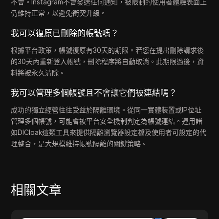
不會。Instagram不會發送任何通知，被限制的使用者體驗表面上
仍維持正常，以避免衝突升級。
我可以復原已刪除的帳號嗎？
根據平台政策，帳號復原有30天的期限。若您在提出刪除請求後
的30天內重新登入帳號，刪除程序將自動取消。此期限過後，資
料將被永久清除。
我可以管理多個帳號且不會讓它們被連結嗎？
成功的獨立經營往往受益於隔離環境。從同一實體裝置或IP位址
管理多個帳號，可能會被平台安全機制判定為帳號連結。運用諸
如DICloak這類工具來提供隔離瀏覽器設定檔及使用者可設定的代
理整合，是大規模維持帳號隔離的關鍵策略。
相關文章