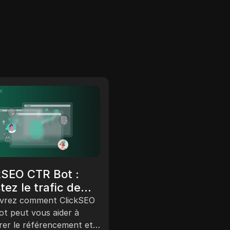
E-commerce
Maximisez vos
kSEO CTR Bot :
économies sur SHE
tez le trafic de
Comment utiliser
e site Web avec le
Découvrez comment maxi
vrez comment ClickSEO
efficacement les
les économies sur SHEIN 
alimenté par l’IA
t peut vous aider à
des codes de réduction,
rer le référencement et
codes de réductio