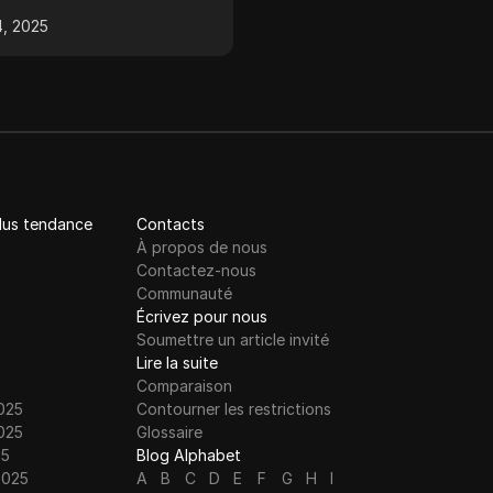
cumuler les promotions e
 de votre site web en
4, 2025
sept. 25, 2025
gérer en toute sécurité
tisant la génération de
plusieurs comptes à l’aide
. Découvrez ses
DICloak.
pales caractéristiques, ses
ges et en quoi il diffère
ils de trafic
onnels.
plus tendance
Contacts
À propos de nous
Contactez-nous
Communauté
Écrivez pour nous
Soumettre un article invité
Lire la suite
Comparaison
025
Contourner les restrictions
025
Glossaire
25
Blog Alphabet
2025
A
B
C
D
E
F
G
H
I