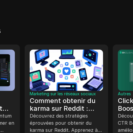
s
Marketing sur les réseaux sociaux
Autres
Comment obtenir du
Clic
t
karma sur Reddit :
Boos
ns en
construisez votre
votr
antum
Découvrez des stratégies
Décou
mer en
réputation et boostez
éprouvées pour obtenir du
clic 
CTR Bo
karma sur Reddit. Apprenez à
amélio
l’engagement