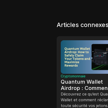
Articles connexe
Cryptomonnaie
ue
Quantum Wallet
3 des alternatives
Airdrop : Commen
uites de
réclamer vos jeto
gateur anti-
Découvrez ce qu’est Qu
cet article, nous allons
toute sécurité et
Wallet et comment récla
ection à GoLogin
rer les 3 meilleures
toute sécurité vos jetons
natives gratuites de
maximiser les
2025