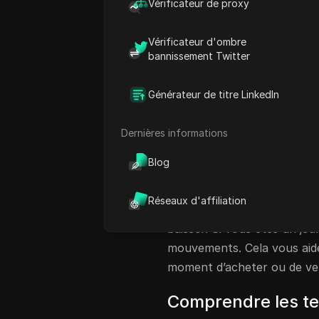
Vérificateur de proxy
que vous pouvez utiliser en
intéressent car il peut être
Vérificateur d'ombre
opportunités. Aster Coin fa
bannissement Twitter
où les gens achètent et ve
Comprendre Aster Coin peut
Générateur de titre LinkedIn
l’investissement.
Dernières informations
Derniers mouveme
Blog
Récemment, Aster Coin a m
Par exemple, hier, il a co
Réseaux d'affiliation
le regardent de près. Ils ve
baisser. Si vous êtes un jeu
mouvements. Cela vous aide 
moment d’acheter ou de ve
Comprendre les t