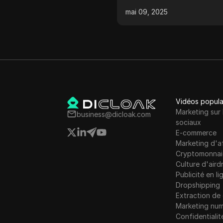
gratuits et maximiser vos
ateur anti-détection à
récompenses
4, 2025
mai 09, 2025
récompenses avec le Qu
in en 2025, y compris un
Wallet Airdrop.
rrent exceptionnel :
ak.
Vidéos popula
Marketing sur 
business@dicloak.com
sociaux
E-commerce
Marketing d'af
Cryptomonnai
Culture d'aird
Publicité en li
Dropshipping
Extraction d
Marketing num
Confidentialit