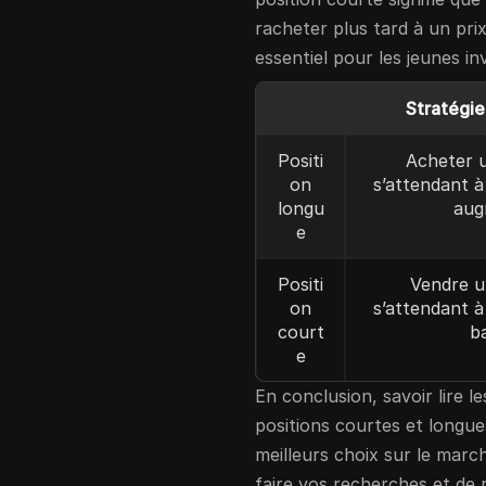
racheter plus tard à un pri
essentiel pour les jeunes in
Stratégie
Positi
Acheter u
on
s’attendant à
longu
aug
e
Positi
Vendre u
on
s’attendant à
court
b
e
En conclusion, savoir lire 
positions courtes et longues
meilleurs choix sur le marc
faire vos recherches et de 