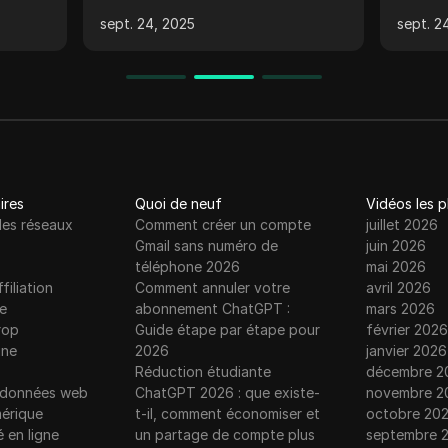
publier du contenu de qualité, à
le CTR
sept. 24, 2025
sept. 2
antum
interagir avec la communauté,
automa
à éviter les votes négatifs et à
trafic
construire rapidement votre
princi
réputation.
avanta
des out
traditi
ires
Quoi de neuf
Vidéos les 
les réseaux
Comment créer un compte
juillet 2026
Gmail sans numéro de
juin 2026
téléphone 2026
mai 2026
filiation
Comment annuler votre
avril 2026
e
abonnement ChatGPT :
mars 2026
rop
Guide étape par étape pour
février 2026
gne
2026
janvier 2026
Réduction étudiante
décembre 2
e données web
ChatGPT 2026 : que existe-
novembre 2
érique
t-il, comment économiser et
octobre 20
é en ligne
un partage de compte plus
septembre 