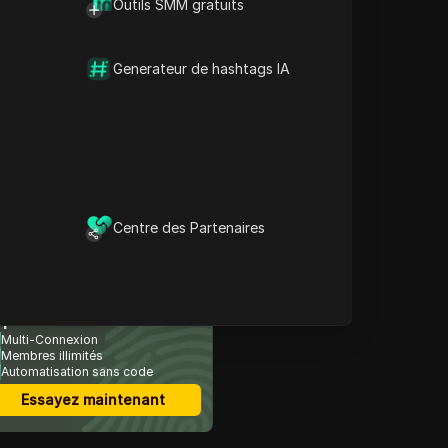
Outils SMM gratuits
Contenu
Generateur de hashtags IA
Qu’est-ce que l’Aster Coin
?
Derniers mouvements de
prix
Comprendre les
tendances
Attentes de prix futurs
Réflexions finales sur
Centre des Partenaires
Aster Coin
avigateur anti-détection
 plus sécurisé
Multi-Connexion
Membres illimités
Automatisation sans code
Essayez maintenant