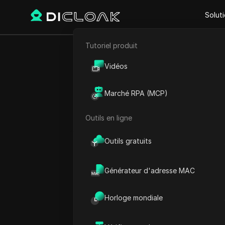
Solut
Tutoriel produit
Retour
E-commerce
Mise à j
Vidéos
Marketing d'affiliation
techniqu
Marché RPA (MCP)
Extraction de données web
Outils en ligne
Outils gratuits
Sandra Anderson
29 sept. 2025
2
min de
Générateur d'adresse MAC
Horloge mondiale
Qu’est-ce que l’As
Aster Coin
est un type de c