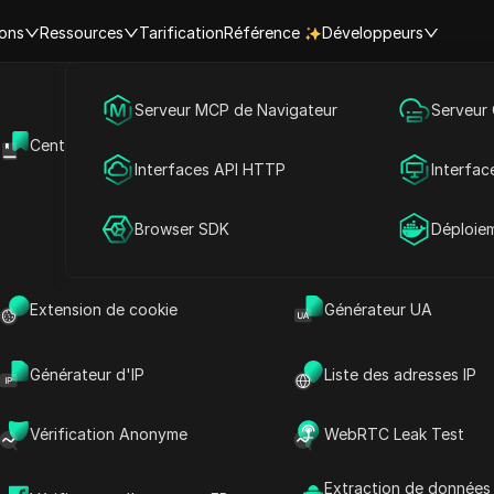
ions
Ressources
Tarification
Référence
Développeurs
Marketing des médias sociaux
Serveur MCP de Navigateur
Serveur
our quotidienne d’Aster Coin 
Centre d'aide
API Ouverte
Publicité
Interfaces API HTTP
Interfac
e et prédiction de prix pour l
Partage de compte
Browser SDK
Déploie
investisseurs
Extension de cookie
Générateur UA
 lecture
Partager avec
Générateur d'IP
Liste des adresses IP
Vérification Anonyme
WebRTC Leak Test
ter Coin ?
rypto-monnaie. C’est de l’argent numérique
Extraction de données