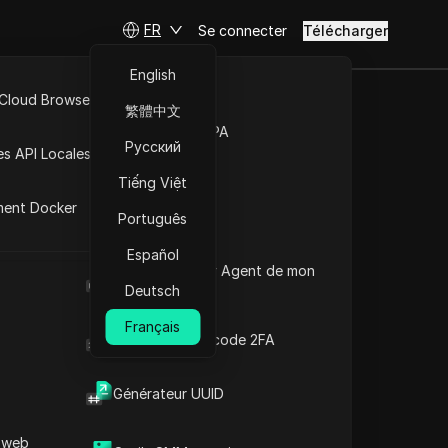
FR
Se connecter
Télécharger
English
 Cloud Browser MCP
繁體中文
: analyse
Marché de la RPA
Русский
es API Locales
es jeunes
Tiếng Việt
ment Docker
Português
Español
Poser des questions
Quel est le User Agent de mon
navigateur
Deutsch
Ouvrir dans ChatGPT
Copy Link
Français
Poser des questions sur cette page
Générateur de code 2FA
Ouvrir dans Claude
Générateur UUID
Poser des questions sur cette page
 web