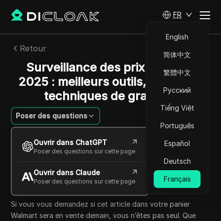
FR
English
Retour
简体中文
Surveillance des prix Walmart
繁體中文
2025 : meilleurs outils, alertes et
Русский
techniques de grattage
Tiếng Việt
Poser des questions
Português
Sandra Anderson
Ouvrir dans ChatGPT
Español
21 oct. 2025
6
min de lecture
Poser des questions sur cette page
Partager avec
Deutsch
Ouvrir dans Claude
Copy Link
Français
Poser des questions sur cette page
Si vous vous demandez si cet article dans votre panier
Walmart sera en vente demain, vous n’êtes pas seul. Que