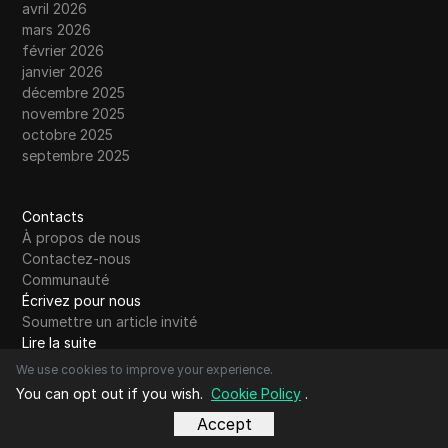
avril 2026
mars 2026
février 2026
janvier 2026
décembre 2025
novembre 2025
octobre 2025
septembre 2025
Contacts
À propos de nous
Contactez-nous
Communauté
Écrivez pour nous
Soumettre un article invité
Lire la suite
Comparaison
We use cookies to improve your experience.
Contourner les restrictions
You can opt out if you wish.
Cookie Policy
.
Glossaire
Accept
Blog Alphabet
A
B
C
D
E
F
G
H
I
J
K
L
M
N
O
P
Q
R
S
T
U
V
W
X
Y
Z
Autre