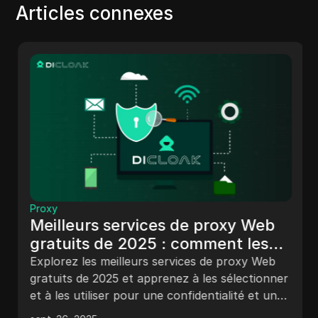
Articles connexes
Proxy
Meilleurs services de proxy Web
gratuits de 2025 : comment les
choisir et les utiliser en toute
Explorez les meilleurs services de proxy Web
sécurité
gratuits de 2025 et apprenez à les sélectionner
et à les utiliser pour une confidentialité et une
sécurité accrues. Contournez les restrictions