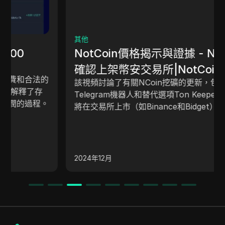
其他
NotCoin價格揭示與證據 - NotCoin
確認上架幣安交易所|NotCoin最新消
該視頻討論了有關NCoin挖礦的更新，包括與
息。
Telegram機器人和替代選項Ton Keeper的合作，即
將在交易所上市（如Binance和Bidget），以及在上
市時的價格預測為0.02。它還提到了在Binance上的
發行池和出售NCoin代金券。講者提供了詳細的解
釋，並承諾將在未來的視頻中提供更多信息。
2024年12月