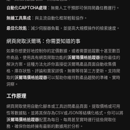
自動化CAPTCHA處理
：無需人工干預即可保持爬蟲任務運行。
無縫工具集成
：與主流自動化框架輕鬆協作。
最佳化效能
：減少伺服器負載，並提高大規模操作的檢索速度。
網頁爬取沃爾瑪：你需要知道的事
如果你想更好地控制你的定價數據，或者需要追蹤數十甚至數百
件商品，使用具有網頁爬取功能的
沃爾瑪價格追蹤器
是你最佳的
解決方案。這種方法允許你直接從沃爾瑪產品頁面自動收集價
格、庫存狀態、評論和賣家詳情，無需等待第三方更新。支持爬
取的
沃爾瑪價格追蹤器
可以幫助你維持對產品趨勢的準確、實時
洞察。
工作原理
網頁爬取使用自動化腳本或工具訪問產品頁面，提取價格或可用
性等數據點，並將其保存為CSV或JSON等結構化格式。你可以將
沃爾瑪價格追蹤器
配置為每日、每周甚至實時運行這些爬取任
務，確保你始終擁有最新的數據用於分析。