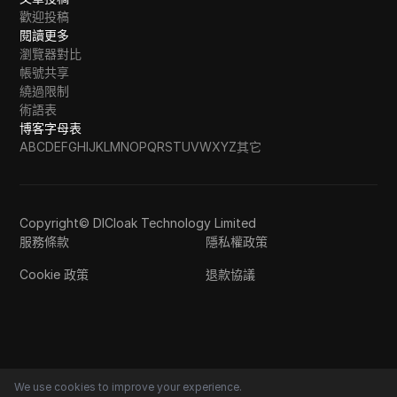
歡迎投稿
閱讀更多
瀏覽器對比
帳號共享
繞過限制
術語表
博客字母表
A
B
C
D
E
F
G
H
I
J
K
L
M
N
O
P
Q
R
S
T
U
V
W
X
Y
Z
其它
Copyright© DICloak Technology Limited
服務條款
隱私權政策
Cookie 政策
退款協議
We use cookies to improve your experience.