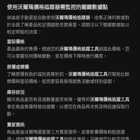
使用沃爾瑪價格追蹤器需監控的關鍵數據點
無論是手動還是自動使用
沃爾瑪價格追蹤器
，收集正確的數據對
於全面了解產品和定價趨勢至關重要。請關注以下關鍵數據點以
制定明智的決策：
當前價格
:
產品最新的售價。透過您的
沃爾瑪價格追蹤工具
追蹤此價格，您
可以掌握任何價格變動，並在價格下降時進行購買。
原價或標價
:
了解原價有助於識別真實折扣。
沃爾瑪價格追蹤工具
可幫助比較
標價與當前價格，從而更容易發現銷售活動或特別促銷。
庫存狀況
:
顯示商品是否有貨或數量是否有限。優秀的
沃爾瑪價格追蹤工具
會在商品售罄時發出提醒，以便您在商品再次有貨時迅速採取行
動。
賣家資訊
:
商品是由沃爾瑪還是第三方賣家提供，這會影響價格和配送選
項。透過
沃爾瑪價格追蹤工具
追蹤此資訊，可確保您比較不同賣