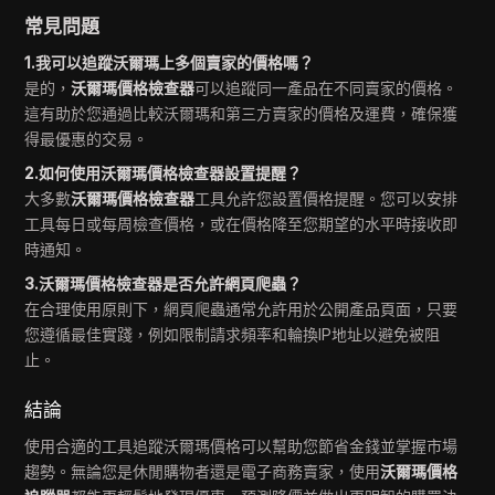
常見問題
1.我可以追蹤沃爾瑪上多個賣家的價格嗎？
是的，
沃爾瑪價格檢查器
可以追蹤同一產品在不同賣家的價格。
這有助於您通過比較沃爾瑪和第三方賣家的價格及運費，確保獲
得最優惠的交易。
2.如何使用沃爾瑪價格檢查器設置提醒？
大多數
沃爾瑪價格檢查器
工具允許您設置價格提醒。您可以安排
工具每日或每周檢查價格，或在價格降至您期望的水平時接收即
時通知。
3.沃爾瑪價格檢查器是否允許網頁爬蟲？
在合理使用原則下，網頁爬蟲通常允許用於公開產品頁面，只要
您遵循最佳實踐，例如限制請求頻率和輪換IP地址以避免被阻
止。
結論
使用合適的工具追蹤沃爾瑪價格可以幫助您節省金錢並掌握市場
趨勢。無論您是休閒購物者還是電子商務賣家，使用
沃爾瑪價格