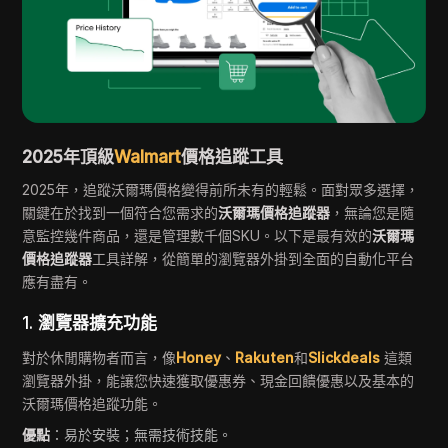
2025年頂級
Walmart
價格追蹤工具
2025年，追蹤沃爾瑪價格變得前所未有的輕鬆。面對眾多選擇，
關鍵在於找到一個符合您需求的
沃爾瑪價格追蹤器
，無論您是隨
意監控幾件商品，還是管理數千個SKU。以下是最有效的
沃爾瑪
價格追蹤器
工具詳解，從簡單的瀏覽器外掛到全面的自動化平台
應有盡有。
1.
瀏覽器擴充功能
對於休閒購物者而言，像
Honey
、
Rakuten
和
Slickdeals
這類
瀏覽器外掛，能讓您快速獲取優惠券、現金回饋優惠以及基本的
沃爾瑪價格追蹤功能。
優點
：易於安裝；無需技術技能。