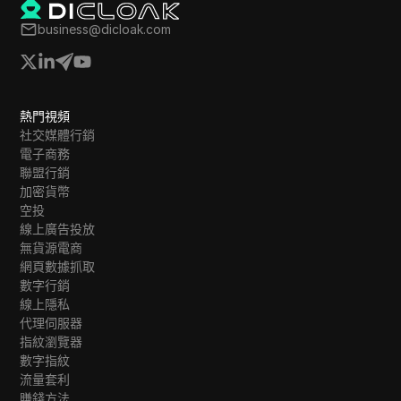
business@dicloak.com
熱門視頻
社交媒體行銷
電子商務
聯盟行銷
加密貨幣
空投
線上廣告投放
無貨源電商
網頁數據抓取
數字行銷
線上隱私
代理伺服器
指紋瀏覽器
數字指紋
流量套利
賺錢方法