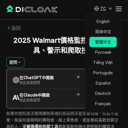
TC
English
返回
简体中文
2025 Walmart價格監控：最佳工
繁體中文
具、警示和爬取技術
Русский
提問
Tiếng Việt
Português
桑德拉·安德森
在ChatGPT中開啟
2025年10月
8
分鐘 閱讀
就此頁面提問
Español
分享給
Deutsch
在Claude中開啟
Copy Link
就此頁面提問
Français
如果你想知道沃爾瑪購物車裡的商品明天是否會特價，你並不孤
單。無論你是精明的購物者、線上零售商，還是單純喜歡划算交
易的人，
沃爾瑪價格追蹤工具
都能幫助你做出更明智的購買決