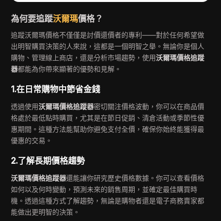
為何要追蹤
沃爾瑪
價格？
追蹤沃爾瑪價格不僅僅是討價還價者的專利——對於任何希望做
出明智購買決策的人來說，這都是一個明智之舉。無論你是個人
購物、管理線上商店，還是分析市場趨勢，使用
沃爾瑪價格追蹤
器
都能為你帶來顯著的優勢和見解。
1.在日常購物中節省金錢
透過使用
沃爾瑪價格追蹤器
密切關注價格波動，你可以在商品價
格處於最低點時購買，尤其是在節日促銷、清倉活動或季節性優
惠期間。這種方法能幫助你避免支付全價，確保你始終能獲得最
優惠的交易。
2.了解長期價格趨勢
沃爾瑪價格追蹤器
還能讓你研究歷史價格數據。你可以查看價格
如何以及何時變動，預測未來的銷售周期，並確定最佳購買時
機。透過這種方式了解趨勢，無論是購物者還是電子商務賣家都
能做出更明智的決策。