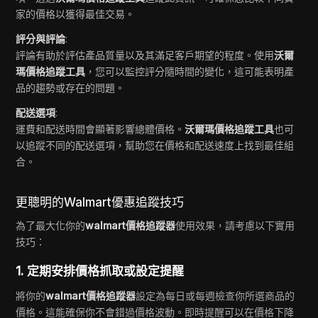
家的價格以獲得最佳交易。
評分與評論
:
評論有助於評估產品質量以及其滿足客戶期望的程度。使用
沃爾
瑪價格追蹤工具
，您可以監控評分隨時間的變化，這可能表明產
品的趨勢或存在的問題。
配送選項
:
運費和配送時間會顯著影響總體價格。
沃爾瑪價格追蹤工具
也可
以追蹤不同的配送選項，幫助您在價格和配送速度上找到最佳組
合。
更聰明的Walmart優惠追蹤技巧
為了最大化你的
walmart價格追蹤器
使用效果，請考慮以下實用
技巧：
1. 定期安排價格抓取或設定提醒
將你的
walmart價格追蹤器
設定為每日或每週檢查你所選商品的
價格。這能確保你不會錯過價格波動。即時提醒可以在價格下降