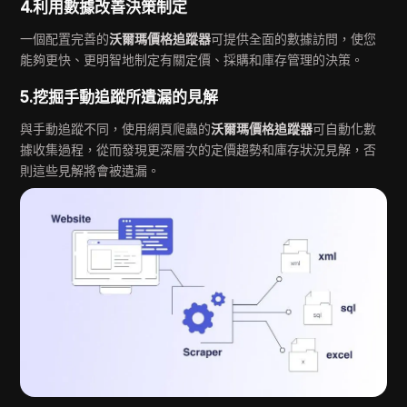
4.利用數據改善決策制定
一個配置完善的
沃爾瑪價格追蹤器
可提供全面的數據訪問，使您
能夠更快、更明智地制定有關定價、採購和庫存管理的決策。
5.挖掘手動追蹤所遺漏的見解
與手動追蹤不同，使用網頁爬蟲的
沃爾瑪價格追蹤器
可自動化數
據收集過程，從而發現更深層次的定價趨勢和庫存狀況見解，否
則這些見解將會被遺漏。