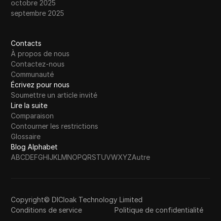
octobre 2025
septembre 2025
Contacts
À propos de nous
Contactez-nous
Communauté
Écrivez pour nous
Soumettre un article invité
Lire la suite
Comparaison
Contourner les restrictions
Glossaire
Blog Alphabet
A
B
C
D
E
F
G
H
I
J
K
L
M
N
O
P
Q
R
S
T
U
V
W
X
Y
Z
Autre
Copyright© DICloak Technology Limited
Conditions de service
Politique de confidentialité