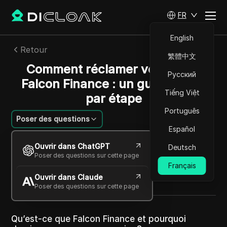
FR
English
Retour
繁體中文
Comment réclamer vos jetons
Русский
Falcon Finance : un guide étape
Tiếng Việt
par étape
Português
Poser des questions
Español
Alexey Sidorov
Ouvrir dans ChatGPT
Deutsch
07 oct. 2025
2
min de lecture
Poser des questions sur cette page
Partager avec
Français
Ouvrir dans Claude
Copy Link
Poser des questions sur cette page
Qu’est-ce que Falcon Finance et pourquoi