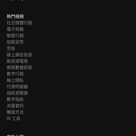
熱門視頻
社交媒體行銷
電子商務
聯盟行銷
加密貨幣
空投
線上廣告投放
無貨源電商
網頁數據抓取
數字行銷
線上隱私
代理伺服器
指紋瀏覽器
數字指紋
流量套利
賺錢方法
AI 工具