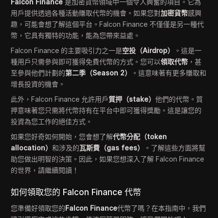
Falcon Finance
是加密貨幣領域中一個令人興奮的項目。它為
用戶提供透過各種活動賺取代幣的機會。如果您對
加密貨幣
感興
趣，可能會想了解這個平台。Falcon Finance 不僅僅是另一種代
幣，它具有獨特的功能，能為您帶來益處。
Falcon Finance 的主要吸引力之一是
空投（Airdrop）
。這是一
種用戶只需參與即可獲得免費代幣的方式。您可以
領取代幣
，甚
至參與他們計劃的
第二季（Season 2）
。這意味著有更多賺取和
增長投資的機會。
此外，Falcon Finance 允許用戶
質押（stake）
他們的代幣。質
押意味著您只需將代幣持有在平台中即可獲得獎勵。這是讓您的
投資為您工作的絕佳方式。
如果您好奇如何開始，您會想了解
代幣分配（token
allocation）
和涉及的
瓦斯費（gas fees）
。了解這些方面將幫
助您做出明智的決策。因此，如果您想深入了解 Falcon Finance
的世界，請繼續閱讀！
如何領取您的 Falcon Finance 代幣
您準備好領取您的
Falcon Finance
代幣了嗎？在本指南中，我們