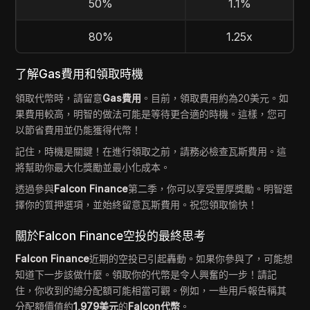
50%
1.1%
80%
1.25x
了解Gas費用和領取時機
領取代幣時，請留意
Gas費用
。目前，領取費用約為20美元。如
果費用較高，明智的做法可能是等待更合適的時機。這樣，您可
以節省費用並仍能獲得代幣！
記住，時機是關鍵！在進行領取之前，請務必檢查瓦斯費用。這
將幫助你最大化獎勵並最小化成本。
透過參與
Falcon Finance
第二季，你可以享受豐厚獎勵。明智選
擇你的質押選項，並始終留意瓦斯費用。祝您領取愉快！
關於Falcon Finance空投的最終思考
Falcon Finance
近期的空投已引起轟動。如果你參與了，可能想
知道下一步該做什麼。領取你的代幣是令人興奮的一步！請記
住，你收到的總分配額可能相當可觀。例如，一些用戶報告稱其
分配額價值約
1,979美元
的
Falcon代幣
。