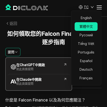
TC
English
返回
繁體中文
如何領取您的Falcon Finance代幣：
Русский
逐步指南
Tiếng Việt
提問
Português
Español
阿列克謝·西多羅夫
在ChatGPT中開啟
2025年10月
3
分鐘 閱讀
就此頁面提問
Deutsch
分享給
Français
在Claude中開啟
Copy Link
就此頁面提問
什麼是 Falcon Finance 以及為何您應關注？