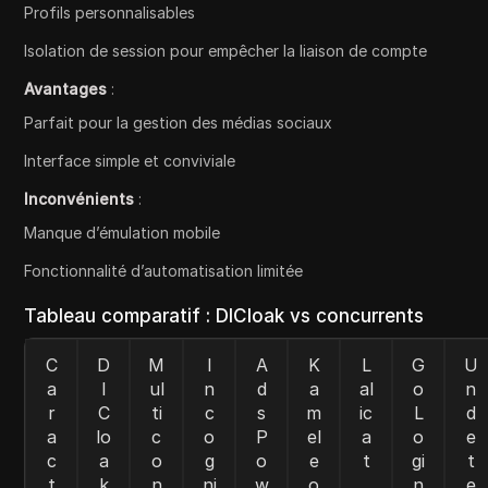
Profils personnalisables
Isolation de session pour empêcher la liaison de compte
Avantages
:
Parfait pour la gestion des médias sociaux
Interface simple et conviviale
Inconvénients
:
Manque d’émulation mobile
Fonctionnalité d’automatisation limitée
Tableau comparatif : DICloak vs concurrents
C
D
M
I
A
K
L
G
U
a
I
ul
n
d
a
al
o
n
r
C
ti
c
s
m
ic
L
d
a
lo
c
o
P
el
a
o
e
c
a
o
g
o
e
t
gi
t
t
k
n
ni
w
o
n
e