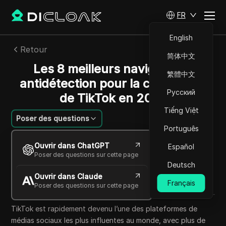
FR
English
Retour
简体中文
Les 8 meilleurs navigateurs
繁體中文
antidétection pour la croissance
Русский
de TikTok en 2025
Tiếng Việt
Poser des questions
Português
Mikhail Kozlov
Ouvrir dans ChatGPT
Español
28 sept. 2025
5
min de lecture
Poser des questions sur cette page
Partager avec
Deutsch
Ouvrir dans Claude
Copy Link
Français
Poser des questions sur cette page
TikTok est rapidement devenu l’une des plateformes de
médias sociaux les plus influentes au monde, avec plus de