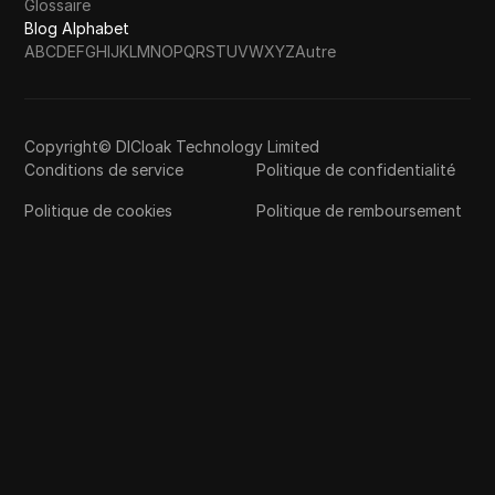
Glossaire
Blog Alphabet
A
B
C
D
E
F
G
H
I
J
K
L
M
N
O
P
Q
R
S
T
U
V
W
X
Y
Z
Autre
Copyright© DICloak Technology Limited
Conditions de service
Politique de confidentialité
Politique de cookies
Politique de remboursement