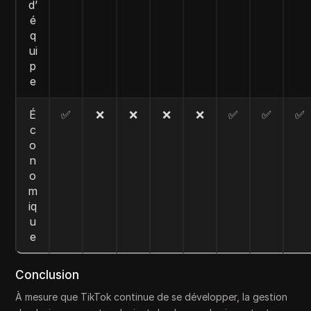
d’
é
q
ui
p
e
É
✅
❌
❌
❌
❌
✅
✅
✅
c
o
n
o
m
iq
u
e
Conclusion
À mesure que TikTok continue de se développer, la gestion