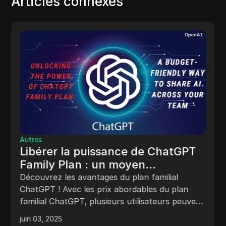
Articles connexes
Autres
Libérer la puissance de ChatGPT
Family Plan : un moyen
économique de partager l’IA au
Découvrez les avantages du plan familial
sein de votre équipe
ChatGPT ! Avec les prix abordables du plan
familial ChatGPT, plusieurs utilisateurs peuvent
partager l’accès à GPT-4, des profils
juin 03, 2025
personnalisés, etc.