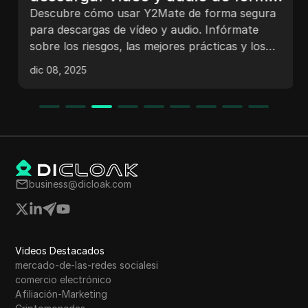
segura
Descubre cómo usar Y2Mate de forma segura
para descargas de vídeo y audio. Infórmate
sobre los riesgos, las mejores prácticas y los
aspectos legales para proteger tu dispositivo y
dic 08, 2025
disfruta de descargas seguras.
business@dicloak.com
Videos Destacados
mercado-de-las-redes socialesi
comercio electrónico
Afiliación-Marketing