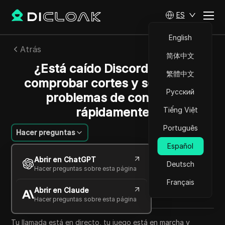
ES
English
Atrás
简体中文
¿Está caído Discord? Cómo
繁體中文
comprobar cortes y solucionar
Русский
problemas de conexión
rápidamente
Tiếng Việt
Português
Hacer preguntas
Español
William Davis
Abrir en ChatGPT
12 may 2026
7
minuto de lectura
Deutsch
Hacer preguntas sobre esta página
Compartir con
Français
Abrir en Claude
Copy Link
Hacer preguntas sobre esta página
Tu llamada está en directo, tu juego está en marcha y