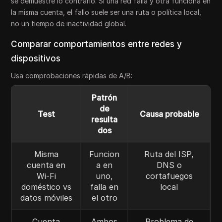
se demuestre lo contrario. Si una red falla y otra funciona en
la misma cuenta, el fallo suele ser una ruta o política local,
no un tiempo de inactividad global.
Comparar comportamientos entre redes y
dispositivos
Usa comprobaciones rápidas de A/B:
Patrón
de
Test
Causa probable
resulta
dos
Misma
Funcion
Ruta del ISP,
cuenta en
a en
DNS o
Wi-Fi
uno,
cortafuegos
doméstico vs
falla en
local
datos móviles
el otro
Cuenta
Ambos
Problema de