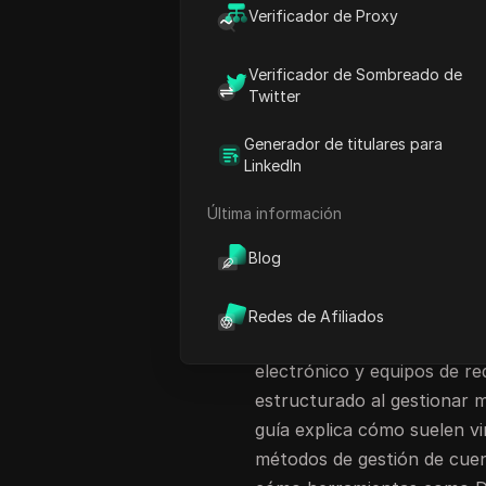
familia de aplicaciones en
Verificador de Proxy
que los anuncios de Facebo
enero de 2025. Para agenci
Verificador de Sombreado de
electrónico y equipos de re
Twitter
un trabajo serio y cotidiano
Generador de titulares para
Facebook puede conectar c
LinkedIn
señales de dispositivos, pa
Última información
mantener las cuentas separ
adecuada desde el principio
Blog
cuentas personales. En mu
Business Suite o perfiles ad
Redes de Afiliados
Sin embargo, las agencias,
electrónico y equipos de r
estructurado al gestionar m
guía explica cómo suelen v
métodos de gestión de cuen