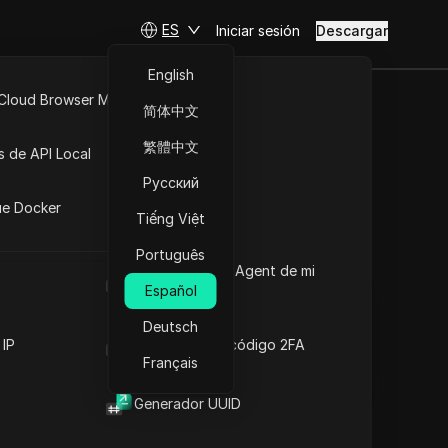
ES
Iniciar sesión
Descargar
English
 Cloud Browser MCP
简体中文
ebook sin
API Abierta
繁體中文
s de API Local
Русский
iones
ue Docker
Tiếng Việt
Hacer preguntas
Português
Cuál es el User Agent de mi
Abrir en ChatGPT
Copy Link
navegador
Español
Hacer preguntas sobre esta página
Deutsch
Abrir en Claude
 IP
Generador de código 2FA
Hacer preguntas sobre esta página
Français
Generador UUID