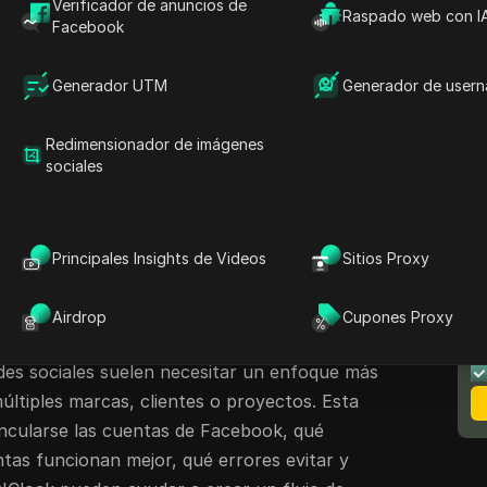
 septiembre de 2025, y DataReportal informó
Verificador de anuncios de
Raspado web con I
Facebook
ok alcanzaron 2.280 millones de usuarios en
as, anunciantes, vendedores de comercio
Generador UTM
Generador de user
des sociales, la gestión de cuentas sigue siendo
.
Redimensionador de imágenes
uentas a través de datos del navegador,
sociales
trones de red y actividad de cuentas. Por eso,
adas empieza por construir la configuración
. No todo el mundo necesita tener varias
Principales Insights de Videos
Sitios Proxy
chos casos, las páginas de Facebook, Meta
N
icionales son suficientes.
m
Airdrop
Cupones Proxy
 anunciantes, vendedores de comercio
edes sociales suelen necesitar un enfoque más
últiples marcas, clientes o proyectos. Esta
incularse las cuentas de Facebook, qué
tas funcionan mejor, qué errores evitar y