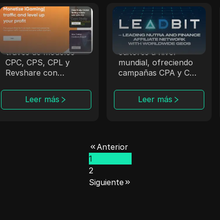
Trafee
Leadbit
Trafee ofrece a los
LeadBit conecta a
afiliados ingresos a
anunciantes y
través de modelos
editores a nivel
CPC, CPS, CPL y
mundial, ofreciendo
Revshare con
campañas CPA y CPL
opciones de
con seguimiento en
Smartlink.
tiempo real.
Leer más
Leer más
Anterior
1
2
Siguiente