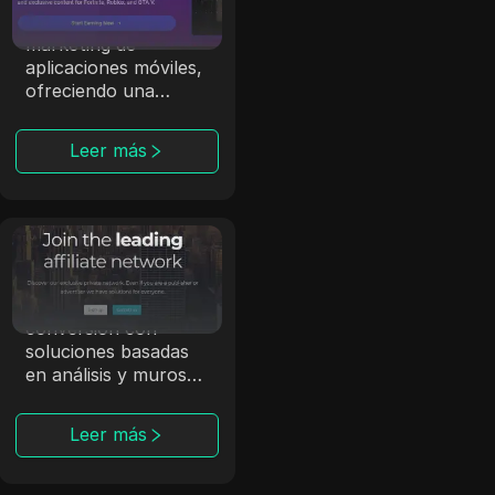
especializa en
marketing de
aplicaciones móviles,
ofreciendo una
plataforma de pujas
en tiempo real y un
Leer más
programa de
referidos.
Affmine
Affmine se centra en
campañas de alta
conversión con
soluciones basadas
en análisis y muros
de ofertas.
Leer más