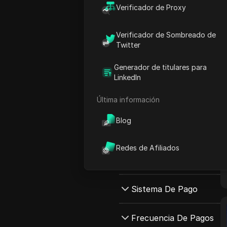
Verificador de Proxy
Verificador de Sombreado de
Twitter
Generador de titulares para
LinkedIn
Todas las redes
Última información
Ordenar redes por:
Blog
Tipo De ComisióN
Redes de Afiliados
Todo CPA
Pago MíNimo
CPS
Todo Pago Mínimo
Sistema De Pago
IPC
$4000-$5000
Tipo de Comisión
Todo Sistema de Pago
Frecuencia De Pagos
$1000-$2000