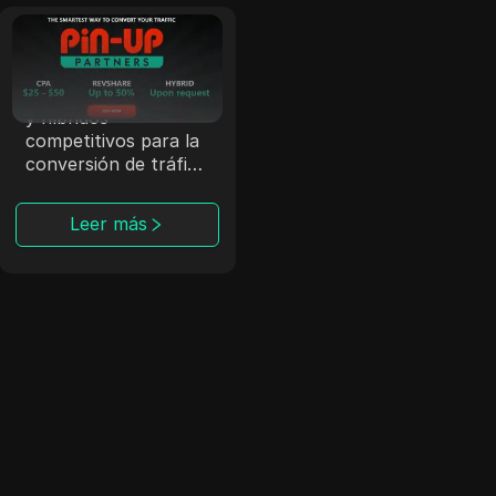
Pin-up.Partners
Pin-up.Partners
ofrece modelos CPA
y híbridos
competitivos para la
conversión de tráfico
de juegos de azar.
Leer más