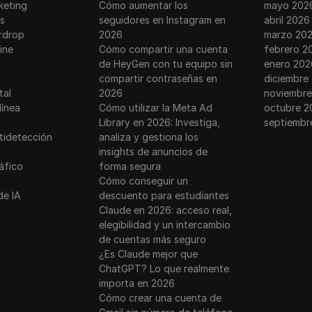
keting
Cómo aumentar los
mayo 202
s
seguidores en Instagram en
abril 2026
rdrop
2026
marzo 20
ine
Cómo compartir una cuenta
febrero 2
de HeyGen con tu equipo sin
enero 202
compartir contraseñas en
diciembre
tal
2026
noviembre
línea
Cómo utilizar la Meta Ad
octubre 2
Library en 2026: Investiga,
septiembr
tidetección
analiza y gestiona los
insights de anuncios de
ráfico
forma segura
Cómo conseguir un
de IA
descuento para estudiantes
Claude en 2026: acceso real,
elegibilidad y un intercambio
de cuentas más seguro
¿Es Claude mejor que
ChatGPT? Lo que realmente
importa en 2026
Cómo crear una cuenta de