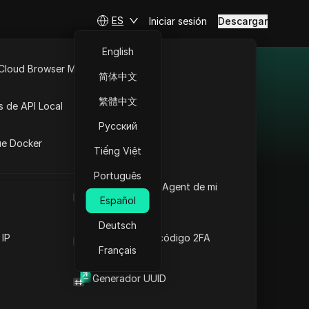
ES
Iniciar sesión
Descargar
English
 Cloud Browser MCP
简体中文
omisión
API Abierta
繁體中文
s de API Local
ión. La página de Redes
Русский
iones
ue Docker
s de compensación como
Tiếng Việt
n para tus campañas
Português
Cuál es el User Agent de mi
navegador
Español
Deutsch
Adsterra
 IP
Generador de código 2FA
Français
Adsterra conecta
anunciantes y
Generador UUID
editores con varios
modelos de costo y