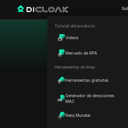
Sol
Tutorial del producto
Comercio electrónico
Red de
Videos
Marketing de afiliación
Descubre una amplia ga
Mercado de RPA
Raspado web
de Afiliados de Todos
Herramientas en línea
CPA, CPL y CPS, lo
Herramientas gratuitas
Generador de direcciones
MAC
Reloj Mundial