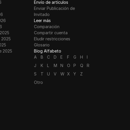
6
Envío de artículos
Enviar Publicación de
26
Invitado
026
Leer más
6
Comparación
 2025
Compartir cuenta
 2025
Eludir restricciones
025
Glosario
e 2025
Blog Alfabeto
A
B
C
D
E
F
G
H
I
J
K
L
M
N
O
P
Q
R
S
T
U
V
W
X
Y
Z
Otro