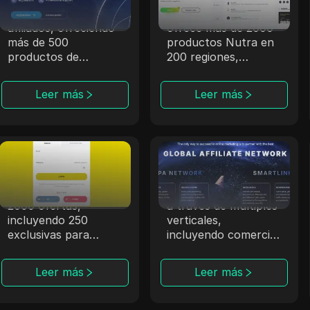
con más de 10,000
experiencia, dr.cash
afiliados, ofreciendo
ofrece más de 2000
más de 500
productos Nutra en
productos de
200 regiones,
iGaming a través de
incluyendo lugares
sólidas asociaciones.
exóticos.
Leer más
Leer más
Offerrum
ClickDealer
Offerrum, activa
ClickDealer mejora el
desde 2010, ofrece
ROI de las campañas
2000 ofertas,
a través de múltiples
incluyendo 250
verticales,
exclusivas para
incluyendo comercio
afiliados.
electrónico y salud.
Leer más
Leer más