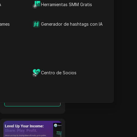
A
herramientas
Herramientas SMM Gratis
avanzadas de
seguimiento.
Leer más
names
Generador de hashtags con IA
OpenAFF
OpenAFF utiliza
inteligencia artificial
para aumentar las
Centro de Socios
tasas de conversión
de tráfico. Ofrece
acuerdos de CPA,
CPL y CRG y apoya
Leer más
campañas en más de
100 países.
CPALead
CPALead se