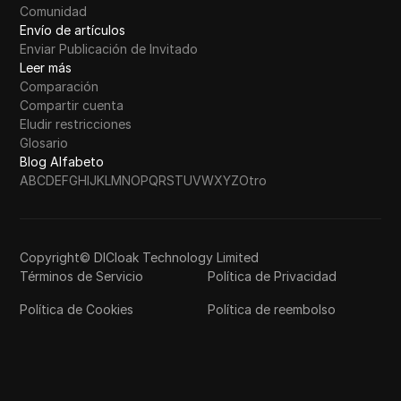
Comunidad
Envío de artículos
Enviar Publicación de Invitado
Leer más
Comparación
Compartir cuenta
Eludir restricciones
Glosario
Blog Alfabeto
A
B
C
D
E
F
G
H
I
J
K
L
M
N
O
P
Q
R
S
T
U
V
W
X
Y
Z
Otro
Copyright© DICloak Technology Limited
Términos de Servicio
Política de Privacidad
Política de Cookies
Política de reembolso