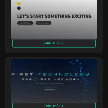
Rainmaker
Rainmaker ofrece altas tasas de conversión
con campañas exclusivas de múltiples
verticales, centrándose en soluciones de
iGaming internas.
Leer más
OpenAFF
OpenAFF utiliza inteligencia artificial para
aumentar las tasas de conversión de tráfico.
Ofrece acuerdos de CPA, CPL y CRG y apoya
campañas en más de 100 países.
Leer más