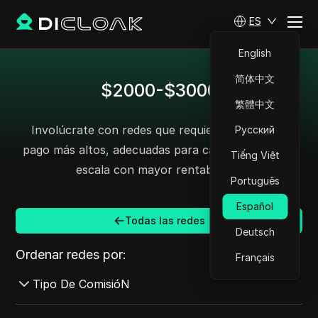
ES
English
简体中文
$2000-$3000
繁體中文
Involúcrate con redes que requieran niveles de
Русский
pago más altos, adecuadas para campañas a gran
Tiếng Việt
escala con mayor rentabilidad.
Português
Español
Todas las redes
Deutsch
Ordenar redes por:
Français
Tipo De ComisióN
Todo CPA