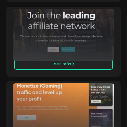
Affmine
Affmine se centra en campañas de alta
conversión con soluciones basadas en análisis
y muros de ofertas.
Leer más
Trafee
Trafee ofrece a los afiliados ingresos a través
de modelos CPC, CPS, CPL y Revshare con
opciones de Smartlink.