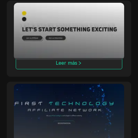
Rainmaker
Rainmaker ofrece altas tasas de conversión
con campañas exclusivas de múltiples
verticales, centrándose en soluciones de
iGaming internas.
Leer más
OpenAFF
OpenAFF utiliza inteligencia artificial para
aumentar las tasas de conversión de tráfico.
Ofrece acuerdos de CPA, CPL y CRG y apoya
campañas en más de 100 países.