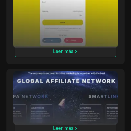
Offerrum
Offerrum, activa desde 2010, ofrece 2000
ofertas, incluyendo 250 exclusivas para
afiliados.
Leer más
ClickDealer
ClickDealer mejora el ROI de las campañas a
través de múltiples verticales, incluyendo
comercio electrónico y salud.
Leer más