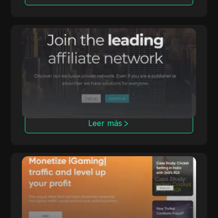
Affmine
Affmine se centra en campañas de alta
conversión con soluciones basadas en análisis
y muros de ofertas.
Leer más
Trafee
Trafee ofrece a los afiliados ingresos a través
de modelos CPC, CPS, CPL y Revshare con
opciones de Smartlink.