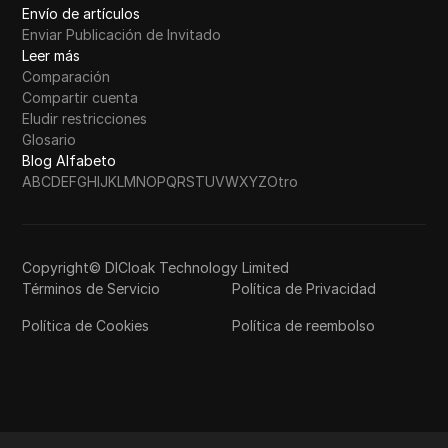
Envío de artículos
Enviar Publicación de Invitado
Leer más
Comparación
Compartir cuenta
Eludir restricciones
Glosario
Blog Alfabeto
A
B
C
D
E
F
G
H
I
J
K
L
M
N
O
P
Q
R
S
T
U
V
W
X
Y
Z
Otro
Copyright© DICloak Technology Limited
Términos de Servicio
Política de Privacidad
Política de Cookies
Política de reembolso