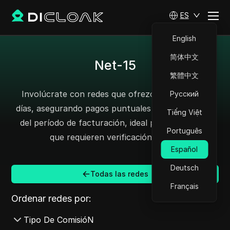
ES
English
简体中文
Net-15
繁體中文
Involúcrate con redes que ofrezcan pagos a 15
Русский
días, asegurando pagos puntuales 15 días después
Tiếng Việt
del período de facturación, ideal para campañas
Português
que requieren verificación rápida.
Español
Deutsch
Todas las redes
Français
Ordenar redes por:
Tipo De ComisióN