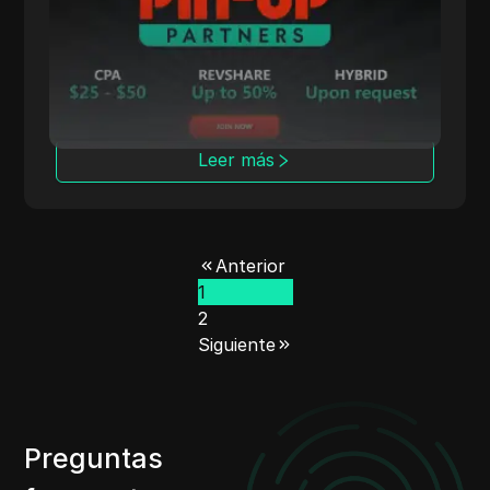
Pin-up.Partners ofrece modelos CPA y
híbridos competitivos para la conversión de
tráfico de juegos de azar.
Leer más
Anterior
1
2
Siguiente
Preguntas