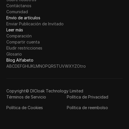
Contáctanos
Comunidad
Envío de artículos
Enviar Publicación de Invitado
Leer más
Comparación
Compartir cuenta
Eludir restricciones
Glosario
Blog Alfabeto
A
B
C
D
E
F
G
H
I
J
K
L
M
N
O
P
Q
R
S
T
U
V
W
X
Y
Z
Otro
Copyright© DICloak Technology Limited
Términos de Servicio
Política de Privacidad
Política de Cookies
Política de reembolso