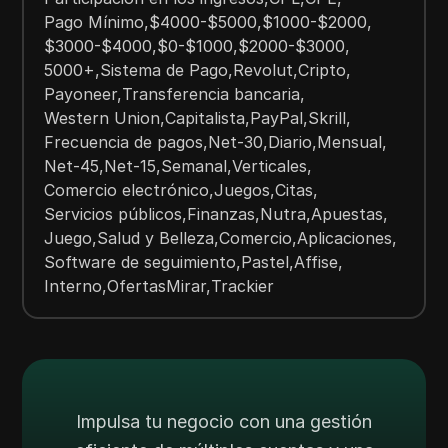
Pago Mínimo
,
$4000-$5000
,
$1000-$2000
,
$3000-$4000
,
$0-$1000
,
$2000-$3000
,
5000+
,
Sistema de Pago
,
Revolut
,
Cripto
,
Payoneer
,
Transferencia bancaria
,
Western Union
,
Capitalista
,
PayPal
,
Skrill
,
Frecuencia de pagos
,
Net-30
,
Diario
,
Mensual
,
Net-45
,
Net-15
,
Semanal
,
Verticales
,
Comercio electrónico
,
Juegos
,
Citas
,
Servicios públicos
,
Finanzas
,
Nutra
,
Apuestas
,
Juego
,
Salud y Belleza
,
Comercio
,
Aplicaciones
,
Software de seguimiento
,
Pastel
,
Affise
,
Interno
,
OfertasMirar
,
Trackier
Impulsa tu negocio con una gestión