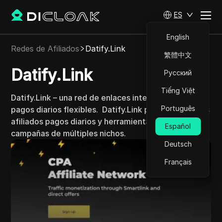
ES
English
Redes de Afiliados
Datify.Link
繁體中文
Datify.Link
Русский
Tiếng Việt
Datify.Link – una red de enlaces inteligentes con
Português
pagos diarios flexibles.
Datify.Link proporciona a los
afiliados pagos diarios y herramientas para
Español
campañas de múltiples nichos.
Deutsch
Français