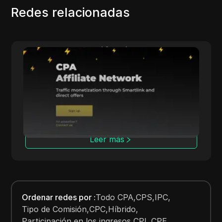
Redes relacionadas
y.Link
Adster
a los afiliados pagos
Adsterra conecta anuncian
 para campañas de
varios modelos de costo y
avanzadas de seguimiento.
más
Leer más
Ordenar redes por
:
Todo CPA
,
CPS
,
IPC
,
Tipo de Comisión
,
CPC
,
Híbrido
,
Participación en los ingresos
,
CPL
,
CPE
,