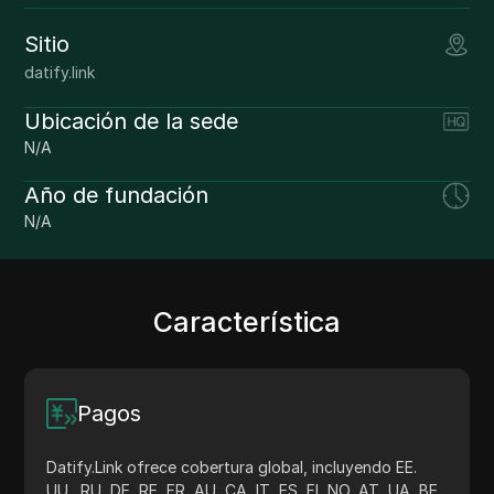
Sitio
datify.link
Ubicación de la sede
N/A
Año de fundación
N/A
Característica
Pagos
Datify.Link ofrece cobertura global, incluyendo EE.
UU., RU, DE, RE, FR, AU, CA, IT, ES, FI, NO, AT, UA, BE,