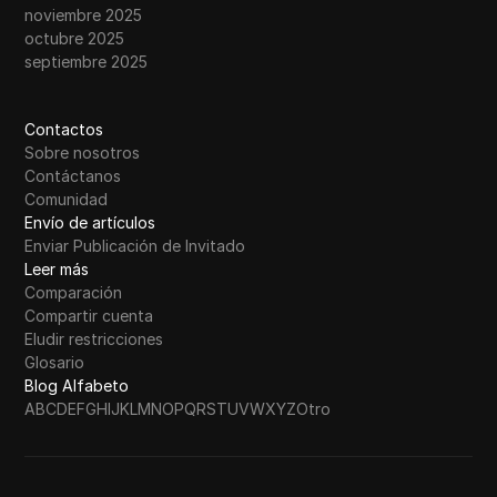
noviembre 2025
octubre 2025
septiembre 2025
Contactos
Sobre nosotros
Contáctanos
Comunidad
Envío de artículos
Enviar Publicación de Invitado
Leer más
Comparación
Compartir cuenta
Eludir restricciones
Glosario
Blog Alfabeto
A
B
C
D
E
F
G
H
I
J
K
L
M
N
O
P
Q
R
S
T
U
V
W
X
Y
Z
Otro