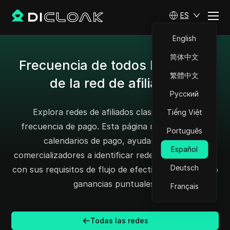
ES
English
简体中文
Frecuencia de todos los pagos
繁體中文
de la red de afiliados
Русский
Explora redes de afiliados clasificadas por
Tiếng Việt
frecuencia de pago. Esta página muestra varios
Português
calendarios de pago, ayudando a los
Español
comercializadores a identificar redes que se alineen
Deutsch
con sus requisitos de flujo de efectivo y asegurando
ganancias puntuales.
Français
Todas las redes