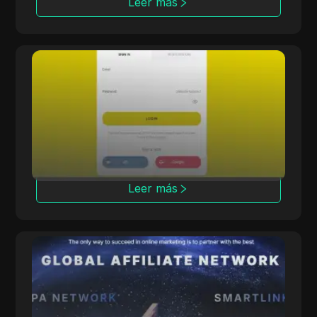
Leer más
Offerrum
Offerrum, activa desde 2010, ofrece 2000
ofertas, incluyendo 250 exclusivas para
afiliados.
Leer más
ClickDealer
ClickDealer mejora el ROI de las campañas a
través de múltiples verticales, incluyendo
comercio electrónico y salud.