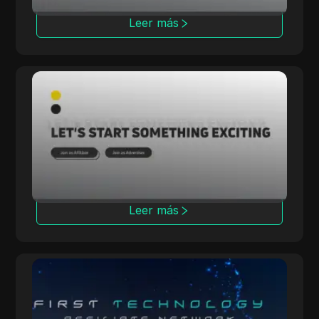
Leer más
Rainmaker
Rainmaker ofrece altas tasas de conversión
con campañas exclusivas de múltiples
verticales, centrándose en soluciones de
iGaming internas.
Leer más
OpenAFF
OpenAFF utiliza inteligencia artificial para
aumentar las tasas de conversión de tráfico.