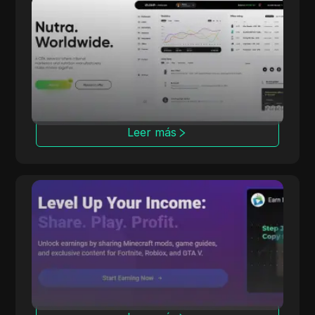
dr.cash
Con 6 años de experiencia, dr.cash ofrece
más de 2000 productos Nutra en 200
regiones, incluyendo lugares exóticos.
Leer más
CPALead
CPALead se especializa en marketing de
aplicaciones móviles, ofreciendo una
plataforma de pujas en tiempo real y un
programa de referidos.