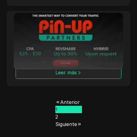
Pin-up.Partners
Pin-up.Partners ofrece modelos CPA y
híbridos competitivos para la conversión de
tráfico de juegos de azar.
Leer más
Anterior
1
2
Siguiente