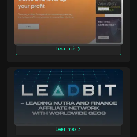
Trafee ofrece a los afiliados ingresos a través
de modelos CPC, CPS, CPL y Revshare con
opciones de Smartlink.
Leer más
Leadbit
LeadBit conecta a anunciantes y editores a
nivel mundial, ofreciendo campañas CPA y
CPL con seguimiento en tiempo real.
Leer más