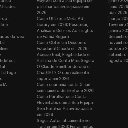
rônico
HeyGen com a sua equipa sem
junho 202
Afiliados
partilhar palavras-passe em
maio 202
2026
abril 2026
drop
Como Utilizar a Meta Ad
março 20
nline
Library em 2026: Pesquisar,
fevereiro
Analisar e Gerir os Ad Insights
janeiro 20
dados da web
de Forma Segura
dezembro
tal
Como Obter um Desconto
novembro
line
Estudantil Claude em 2026:
outubro 2
y
Acesso Real, Elegibilidade e
setembro
tidetect
Partilha de Conta Mais Segura
agosto 2
tal
O Claude é melhor do que o
 tráfego
ChatGPT? O que realmente
ro
importa em 2026
e IA
Como criar uma conta Gmail
sem número de telefone 2026
Como Partilhar uma Conta
ElevenLabs com a Sua Equipa
Sem Partilhar Palavras-passe
em 2026
Seguir Automaticamente no
Twitter em 2026: Ferramentas,