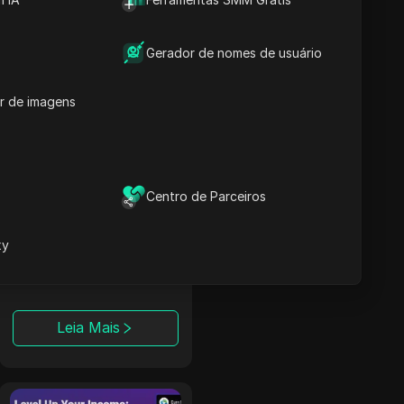
as conversões por
meio da monetização
automatizada de
Gerador de nomes de usuário
Smartlink.
Leia Mais
r de imagens
TerraLeads
Centro de Parceiros
Um anunciante
Nutra direto e rede
CPA que opera há 8
xy
anos, a TerraLeads
oferece mais de
3000 ofertas em
mais de 100 países,
Leia Mais
confiada por 50.000
afiliados.