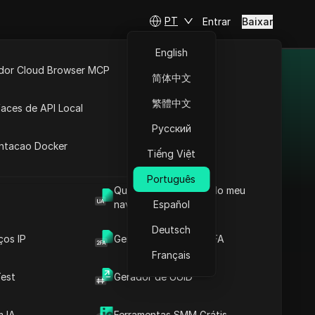
PT
Entrar
Baixar
English
idor Cloud Browser MCP
简体中文
ipo de
ta
API Aberta
繁體中文
faces de API Local
Русский
 Extensões
antacao Docker
são. A página Todas as
Tiếng Việt
os de compensação, como
Português
Qual é o User Agent do meu
ão para suas campanhas
navegador
Español
Deutsch
ços IP
Gerador de Código 2FA
Français
LosPollos
est
Gerador de UUID
A LosPollos ajuda os
afiliados a aumentar
 IA
Ferramentas SMM Grátis