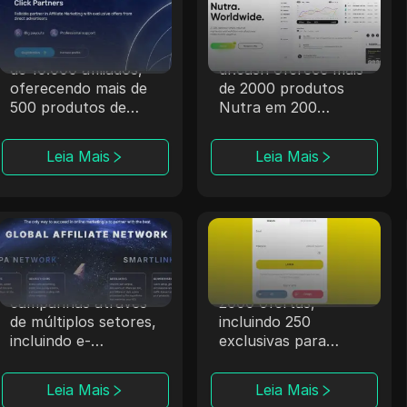
Magic Click
dr.cash
A Magic Click
Com 6 anos de
colabora com mais
experiência, a
de 10.000 afiliados,
dr.cash oferece mais
oferecendo mais de
de 2000 produtos
500 produtos de
Nutra em 200
iGaming por meio de
regiões, incluindo
parcerias sólidas.
locais exóticos.
Leia Mais
Leia Mais
ClickDealer
Offerrum
A ClickDealer
A Offerrum, ativa
aprimora o ROI das
desde 2010, fornece
campanhas através
2000 ofertas,
de múltiplos setores,
incluindo 250
incluindo e-
exclusivas para
commerce e saúde.
afiliados.
Leia Mais
Leia Mais