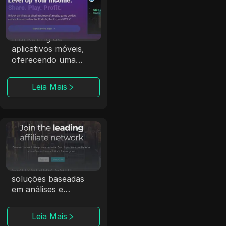
CPALead
A CPALead se
especializa em
marketing de
aplicativos móveis,
oferecendo uma
plataforma de lances
em tempo real e um
Leia Mais
programa de
referência.
Affmine
A Affmine foca em
campanhas de alta
conversão com
soluções baseadas
em análises e
offerwalls.
Leia Mais