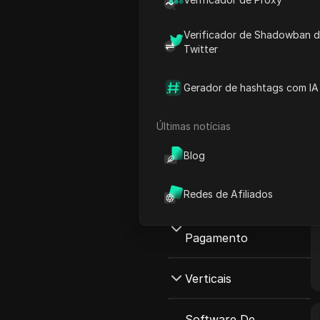
Verificador de Shadowban 
Twitter
Gerador de hashtags com IA
Todas as redes
Últimas notícias
Classificar redes por:
Blog
Tipo De ComissãO
Redes de Afiliados
Todos Tipo de
Sistema De
Comissão
Pagamento
CPL (Custo Por Lead)
Todos Sistema de
Verticais
CPE (Custo Por
Pagamento
Engajamento)
Todos Verticais
PayPal
Software De