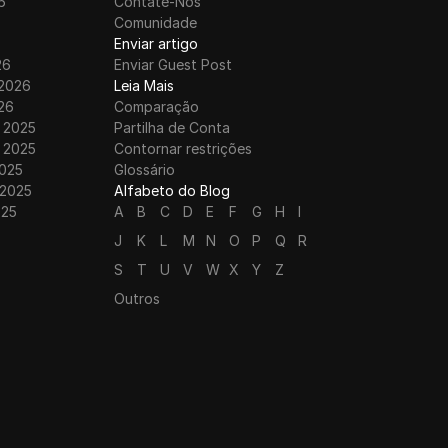
6
Contate-Nos
6
Comunidade
Enviar artigo
26
Enviar Guest Post
 2026
Leia Mais
26
Comparação
 2025
Partilha de Conta
 2025
Contornar restrições
025
Glossário
 2025
Alfabeto do Blog
025
A
B
C
D
E
F
G
H
I
J
K
L
M
N
O
P
Q
R
S
T
U
V
W
X
Y
Z
Outros