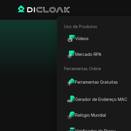
Uso de Produtos
E-commerce
Todas
Vídeos
Marketing de Afiliados
Mercado RPA
Rastreador Web
Descubra uma variedad
Ferramentas Online
Redes de Afiliados por
CPA, CPL e CPS, capac
Ferramentas Gratuitas
Gerador de Endereço MAC
Relógio Mundial
Verificador de Proxy