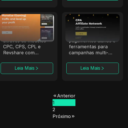
Trafee
Datify.Link
A Trafee oferece aos
A Datify.Link fornece
afiliados receita
aos afiliados
através de modelos
pagamentos diários e
CPC, CPS, CPL e
ferramentas para
Revshare com
campanhas multi-
opções de Smartlink.
nicho.
Leia Mais
Leia Mais
Anterior
1
2
Próximo