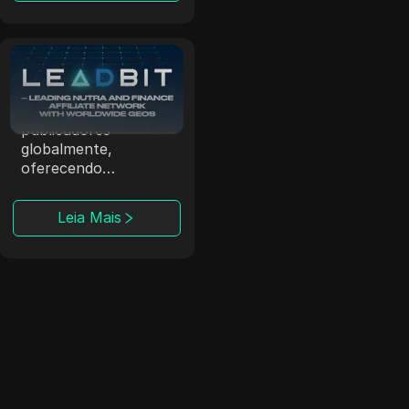
Leadbit
A LeadBit conecta
anunciantes e
publicadores
globalmente,
oferecendo
campanhas CPA e
CPL com
Leia Mais
rastreamento em
tempo real.