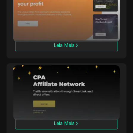
A Trafee oferece aos afiliados receita através
de modelos CPC, CPS, CPL e Revshare com
opções de Smartlink.
Leia Mais
Datify.Link
A Datify.Link fornece aos afiliados
pagamentos diários e ferramentas para
campanhas multi-nicho.
Leia Mais