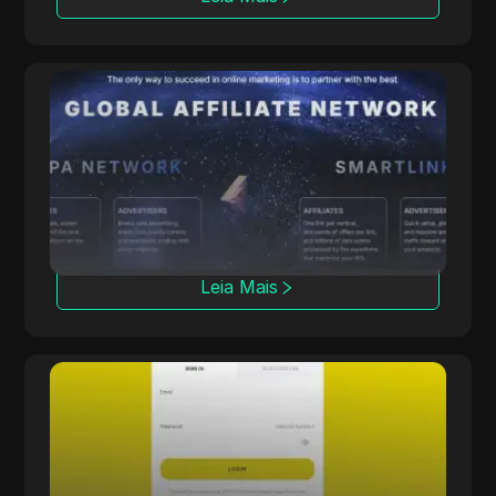
ClickDealer
A ClickDealer aprimora o ROI das campanhas
através de múltiplos setores, incluindo e-
commerce e saúde.
Leia Mais
Offerrum
A Offerrum, ativa desde 2010, fornece 2000
ofertas, incluindo 250 exclusivas para
afiliados.