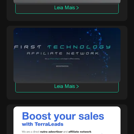
Leia Mais
OpenAFF
A OpenAFF utiliza IA para aumentar as taxas
de conversão de tráfego. Ela oferece
negócios CPA, CPL e CRG e suporta
campanhas em mais de 100 países.
Leia Mais
TerraLeads
Um anunciante Nutra direto e rede CPA que
opera há 8 anos, a TerraLeads oferece mais