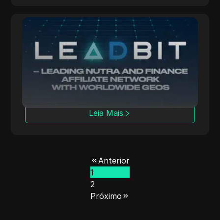
Leadbit
A LeadBit conecta anunciantes e
publicadores globalmente, oferecendo
campanhas CPA e CPL com rastreamento em
tempo real.
Leia Mais
Anterior
1
2
Próximo