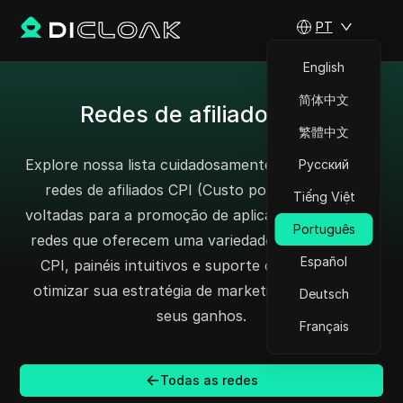
PT
English
简体中文
Redes de afiliados CPI
繁體中文
Explore nossa lista cuidadosamente selecionada de
Русский
redes de afiliados CPI (Custo por Instalação),
Tiếng Việt
voltadas para a promoção de aplicativos. Encontre
Português
redes que oferecem uma variedade de programas
Español
CPI, painéis intuitivos e suporte confiável para
otimizar sua estratégia de marketing e aumentar
Deutsch
seus ganhos.
Français
Todas as redes