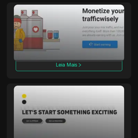
LosPollos
A LosPollos ajuda os afiliados a aumentar as
conversões por meio da monetização
automatizada de Smartlink.
Leia Mais
Rainmaker
A Rainmaker entrega altas taxas de
conversão com campanhas multi-setoriais
exclusivas, focando em soluções de iGaming
internas.