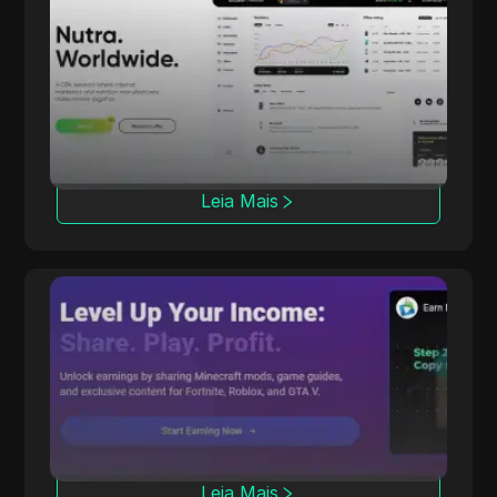
dr.cash
Com 6 anos de experiência, a dr.cash oferece
mais de 2000 produtos Nutra em 200 regiões,
incluindo locais exóticos.
Leia Mais
CPALead
A CPALead se especializa em marketing de
aplicativos móveis, oferecendo uma
plataforma de lances em tempo real e um
programa de referência.
Leia Mais