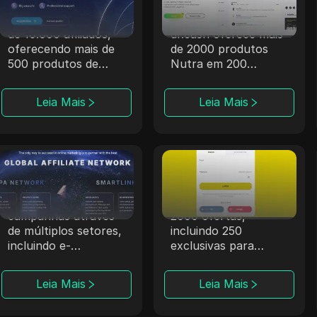
A Magic Click
Com 6 anos de
colabora com mais
experiência, a
de 10.000 afiliados,
dr.cash oferece mais
oferecendo mais de
de 2000 produtos
500 produtos de
Nutra em 200
iGaming por meio de
regiões, incluindo
parcerias sólidas.
locais exóticos.
Leia Mais
Leia Mais
ClickDealer
Offerrum
A ClickDealer
A Offerrum, ativa
aprimora o ROI das
desde 2010, fornece
campanhas através
2000 ofertas,
de múltiplos setores,
incluindo 250
incluindo e-
exclusivas para
commerce e saúde.
afiliados.
Leia Mais
Leia Mais