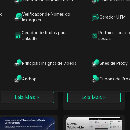
programas de
diversos modelos de
afiliados para
custo e ferramentas
desempenho ideal.
avançadas de
do
Verificador de Nomes do
Gerador UTM
rastreamento.
Instagram
Leia Mais
Leia Mais
Gerador de títulos para
Redimensionado
LinkedIn
sociais
Rainmaker
OpenAFF
A Rainmaker entrega
A OpenAFF utiliza IA
altas taxas de
para aumentar as
Principais insights de vídeos
Sites de Proxy
conversão com
taxas de conversão
campanhas multi-
de tráfego. Ela
Airdrop
Cupons de Pro
setoriais exclusivas,
oferece negócios
focando em soluções
CPA, CPL e CRG e
de iGaming internas.
suporta campanhas
Leia Mais
Leia Mais
em mais de 100
países.
Magic Click
dr.cash