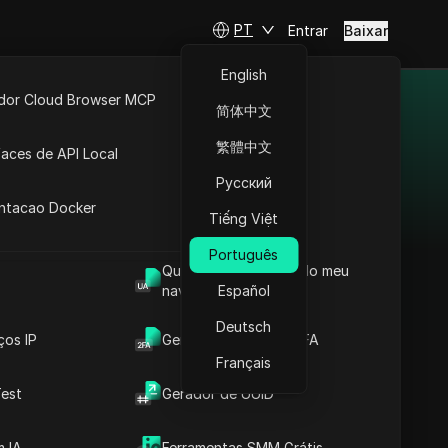
PT
Entrar
Baixar
English
idor Cloud Browser MCP
简体中文
iados de
ta
API Aberta
繁體中文
faces de API Local
Русский
 Extensões
antacao Docker
erações financeiras. As
Tiếng Việt
 trading com taxas de
Português
Qual é o User Agent do meu
navegador
Español
Deutsch
ços IP
Gerador de Código 2FA
LosPollos
Français
A LosPollos ajuda os
est
Gerador de UUID
afiliados a aumentar
as conversões por
 IA
Ferramentas SMM Grátis