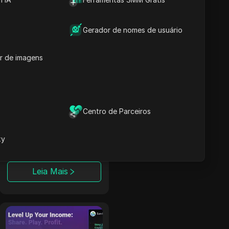
meio da monetização
automatizada de
Smartlink.
Gerador de nomes de usuário
Leia Mais
r de imagens
TerraLeads
Um anunciante
Nutra direto e rede
Centro de Parceiros
CPA que opera há 8
anos, a TerraLeads
xy
oferece mais de
3000 ofertas em
mais de 100 países,
Leia Mais
confiada por 50.000
afiliados.
CPALead