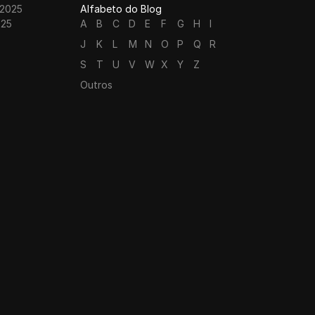
 2025
Alfabeto do Blog
025
A
B
C
D
E
F
G
H
I
J
K
L
M
N
O
P
Q
R
S
T
U
V
W
X
Y
Z
Outros