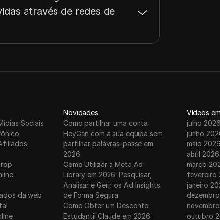
das através de redes de
Novidades
Vídeos em
Mídias Sociais
Como partilhar uma conta
julho 202
rônico
HeyGen com a sua equipa sem
junho 202
Afiliados
partilhar palavras-passe em
maio 202
2026
abril 2026
drop
Como Utilizar a Meta Ad
março 20
nline
Library em 2026: Pesquisar,
fevereiro
Analisar e Gerir os Ad Insights
janeiro 20
dados da web
de Forma Segura
dezembro
tal
Como Obter um Desconto
novembro
line
Estudantil Claude em 2026:
outubro 2