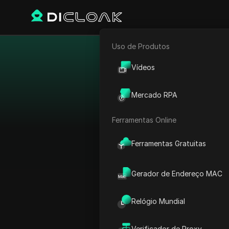
Uso de Produtos
E-commerce
Melhore
Vídeos
Marketing de Afiliados
Mercado RPA
Rastreador Web
O segmento de Trading 
Ferramentas Online
redes de afiliados l
Ferramentas Gratuitas
Gerador de Endereço MAC
Relógio Mundial
Verificador de Proxy