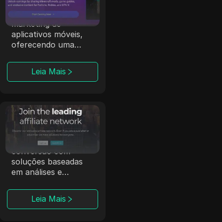
A CPALead se
especializa em
marketing de
aplicativos móveis,
oferecendo uma
plataforma de lances
em tempo real e um
Leia Mais
programa de
referência.
Affmine
A Affmine foca em
campanhas de alta
conversão com
soluções baseadas
em análises e
offerwalls.
Leia Mais