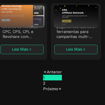
Trafee
Datify.Link
A Trafee oferece aos
A Datify.Link fornece
afiliados receita
aos afiliados
através de modelos
pagamentos diários e
CPC, CPS, CPL e
ferramentas para
Revshare com
campanhas multi-
opções de Smartlink.
nicho.
Leia Mais
Leia Mais
Anterior
1
2
Próximo