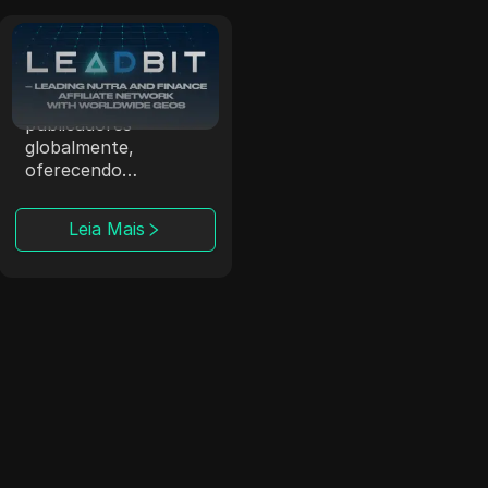
Leadbit
A LeadBit conecta
anunciantes e
publicadores
globalmente,
oferecendo
campanhas CPA e
CPL com
Leia Mais
rastreamento em
tempo real.