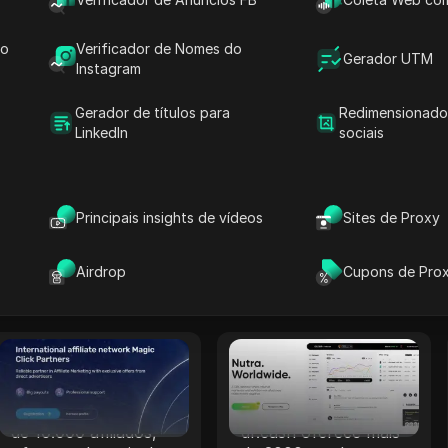
rastreamento.
Leia Mais
Leia Mais
do
Verificador de Nomes do
Gerador UTM
Instagram
Rainmaker
OpenAFF
Gerador de títulos para
Redimensionado
A Rainmaker entrega
A OpenAFF utiliza IA
LinkedIn
sociais
altas taxas de
para aumentar as
conversão com
taxas de conversão
campanhas multi-
de tráfego. Ela
setoriais exclusivas,
oferece negócios
Principais insights de vídeos
Sites de Proxy
focando em soluções
CPA, CPL e CRG e
de iGaming internas.
suporta campanhas
Leia Mais
Leia Mais
Airdrop
Cupons de Pro
em mais de 100
países.
Magic Click
dr.cash
A Magic Click
Com 6 anos de
colabora com mais
experiência, a
de 10.000 afiliados,
dr.cash oferece mais