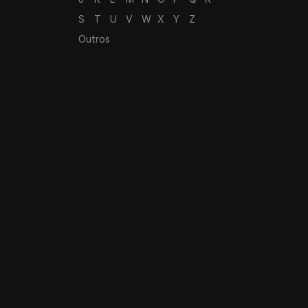
S
T
U
V
W
X
Y
Z
Outros