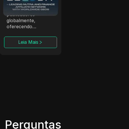
A LeadBit conecta
anunciantes e
publicadores
globalmente,
oferecendo
campanhas CPA e
CPL com
Leia Mais
rastreamento em
tempo real.
Perguntas