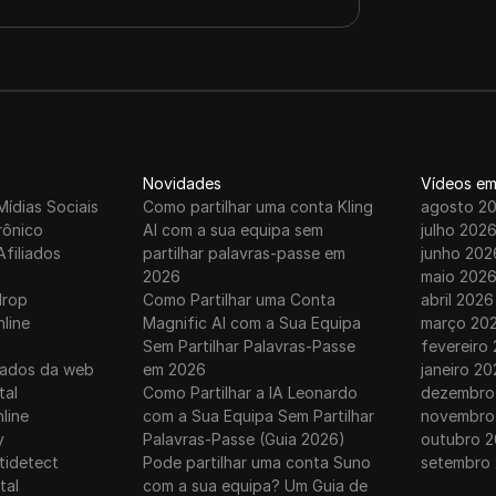
Novidades
Vídeos em
Mídias Sociais
Como partilhar uma conta Kling
agosto 2
rônico
AI com a sua equipa sem
julho 202
Afiliados
partilhar palavras-passe em
junho 202
2026
maio 202
drop
Como Partilhar uma Conta
abril 2026
nline
Magnific AI com a Sua Equipa
março 20
Sem Partilhar Palavras-Passe
fevereiro
dados da web
em 2026
janeiro 20
tal
Como Partilhar a IA Leonardo
dezembro
line
com a Sua Equipa Sem Partilhar
novembro
y
Palavras-Passe (Guia 2026)
outubro 2
tidetect
Pode partilhar uma conta Suno
setembro
tal
com a sua equipa? Um Guia de