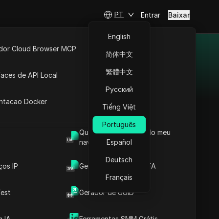
PT
Entrar
Baixar
English
idor Cloud Browser MCP
简体中文
ta
API Aberta
繁體中文
faces de API Local
 aos ganhos, ideal para
Русский
 Extensões
antacao Docker
Tiếng Việt
Português
Qual é o User Agent do meu
LosPollos
navegador
Español
A LosPollos ajuda os
Deutsch
ços IP
Gerador de Código 2FA
afiliados a aumentar
Français
as conversões por
meio da monetização
est
Gerador de UUID
automatizada de
Smartlink.
 IA
Ferramentas SMM Grátis