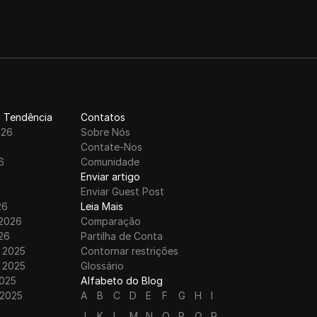
 Tendência
Contatos
026
Sobre Nós
6
Contate-Nos
6
Comunidade
6
Enviar artigo
Enviar Guest Post
26
Leia Mais
 2026
Comparação
26
Partilha de Conta
 2025
Contornar restrições
 2025
Glossário
025
Alfabeto do Blog
 2025
A
B
C
D
E
F
G
H
I
J
K
L
M
N
O
P
Q
R