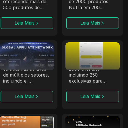
oferecendo mais de
de 2000 produtos
500 produtos de
Nutra em 200
iGaming por meio de
regiões, incluindo
parcerias sólidas.
locais exóticos.
Leia Mais
Leia Mais
ClickDealer
Offerrum
A ClickDealer
A Offerrum, ativa
aprimora o ROI das
desde 2010, fornece
campanhas através
2000 ofertas,
de múltiplos setores,
incluindo 250
incluindo e-
exclusivas para
commerce e saúde.
afiliados.
Leia Mais
Leia Mais
Trafee
Datify.Link