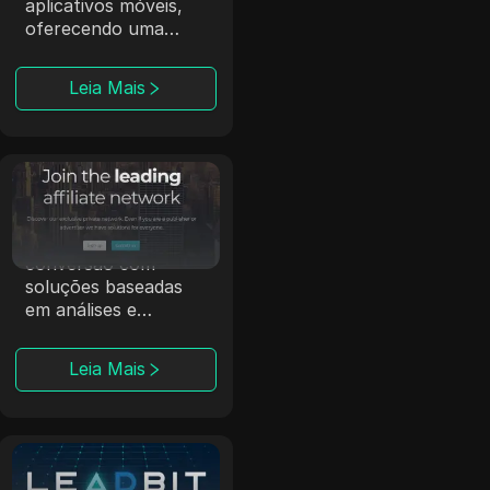
aplicativos móveis,
oferecendo uma
plataforma de lances
em tempo real e um
Leia Mais
programa de
referência.
Affmine
A Affmine foca em
campanhas de alta
conversão com
soluções baseadas
em análises e
offerwalls.
Leia Mais
Leadbit