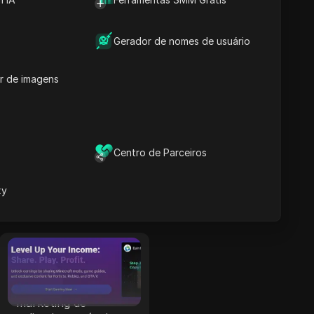
Leia Mais
Gerador de nomes de usuário
TerraLeads
r de imagens
Um anunciante
Nutra direto e rede
CPA que opera há 8
anos, a TerraLeads
oferece mais de
Centro de Parceiros
3000 ofertas em
mais de 100 países,
Leia Mais
xy
confiada por 50.000
afiliados.
CPALead
A CPALead se
especializa em
marketing de