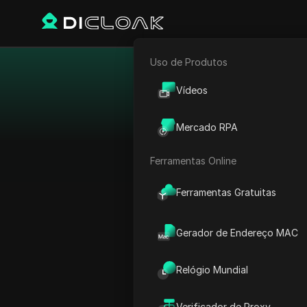
Uso de Produtos
E-commerce
Vídeos
Marketing de Afiliados
Acesse redes com pagam
Mercado RPA
Rastreador Web
Ferramentas Online
Ferramentas Gratuitas
Gerador de Endereço MAC
Relógio Mundial
Verificador de Proxy