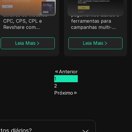
A Trafee oferece aos
A Datify.Link fornece
afiliados receita
aos afiliados
através de modelos
pagamentos diários e
CPC, CPS, CPL e
ferramentas para
Revshare com
campanhas multi-
opções de Smartlink.
nicho.
Leia Mais
Leia Mais
Anterior
1
2
Próximo
os diários?