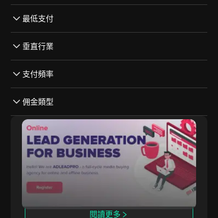
銀行轉帳
全部 跟蹤軟件
最低支付
Revolut
Affise
加密貨幣
全部 最低支付
垂直行業
OffersLook
Payoneer
$1000-$2000
Trackier
全部 垂直行業
支付頻率
西聯匯款
$0-$1000
Cake
博彩
PayPal
$4000-$5000
全部 支付頻率
佣金類型
內部
遊戲
Skrill
$3000-$4000
每日
公用事業
全部 佣金類型
ADLEAD.PRO
投資者
5000以上
每月
應用程式
每次體驗費用（CPE）
ADLEAD.PRO 將變現工具與聯盟計劃整合，提升
$2000-$3000
Net-30
推廣表現。
財務
每次安裝費用（CPI）
每週
賭博
每次行動費用（CPA）
Net-45
營養品
收益分成
Net-15
交易
閱讀更多
每次點擊費用（CPC）