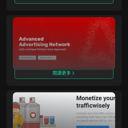
電子商務
每次潛在客戶費用（CPL）
約會服務
混合型
Adsterra
健康與美容
每次銷售費用（CPS）
Adsterra 通過多種計費模式和高級跟蹤工具連接
廣告主與發布者。
閱讀更多
LosPollos
LosPollos 通過自動化的 Smartlink 變現方案幫助
聯盟夥伴提升轉化率。