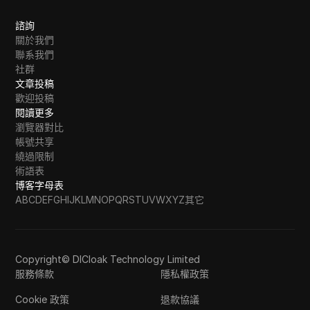
諮詢
關於我們
聯系我們
社群
文章投稿
歡迎投稿
閱讀更多
瀏覽器對比
帳號共享
繞過限制
術語表
博客字母表
A
B
C
D
E
F
G
H
I
J
K
L
M
N
O
P
Q
R
S
T
U
V
W
X
Y
Z
其它
Copyright© DICloak Technology Limited
服務條款
隱私權政策
Cookie 政策
退款協議