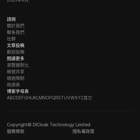
諮詢
關於我們
聯系我們
社群
文章投稿
歡迎投稿
閱讀更多
瀏覽器對比
帳號共享
繞過限制
術語表
博客字母表
A
B
C
D
E
F
G
H
I
J
K
L
M
N
O
P
Q
R
S
T
U
V
W
X
Y
Z
其它
Copyright© DICloak Technology Limited
服務條款
隱私權政策