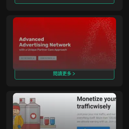
電子商務
每次潛在客戶費用（CPL）
約會服務
混合型
Adsterra
健康與美容
每次銷售費用（CPS）
Adsterra 通過多種計費模式和高級跟蹤工具連接
廣告主與發布者。
閱讀更多
LosPollos
LosPollos 通過自動化的 Smartlink 變現方案幫助
聯盟夥伴提升轉化率。