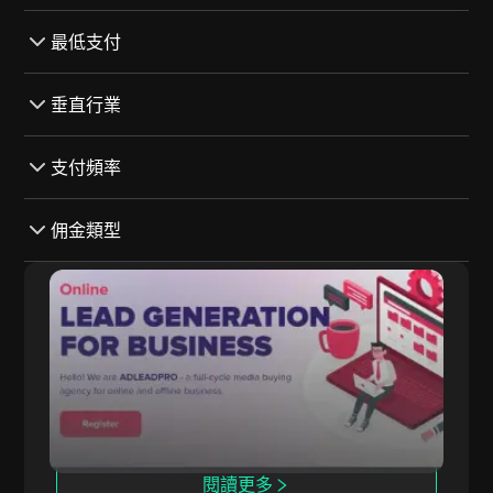
銀行轉帳
全部 跟蹤軟件
最低支付
Revolut
Affise
加密貨幣
全部 最低支付
垂直行業
OffersLook
Payoneer
$1000-$2000
Trackier
全部 垂直行業
支付頻率
西聯匯款
$0-$1000
Cake
博彩
PayPal
$4000-$5000
全部 支付頻率
佣金類型
內部
遊戲
Skrill
$3000-$4000
每日
公用事業
全部 佣金類型
ADLEAD.PRO
投資者
5000以上
每月
應用程式
每次體驗費用（CPE）
ADLEAD.PRO 將變現工具與聯盟計劃整合，提升
$2000-$3000
Net-30
推廣表現。
財務
每次安裝費用（CPI）
每週
賭博
每次行動費用（CPA）
Net-45
營養品
收益分成
Net-15
交易
閱讀更多
每次點擊費用（CPC）