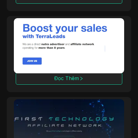
TerraLeads
Là một nhà quảng cáo Thực phẩm chức năng
trực tiếp và mạng lưới CPA hoạt động trong 8
năm, TerraLeads cung cấp hơn 3000 ưu đãi
trên 100+ quốc gia, được 50,000 affiliate tin
tưởng.
Đọc Thêm
OpenAFF
OpenAFF sử dụng trí tuệ nhân tạo để tăng
cường tỷ lệ chuyển đổi lưu lượng truy cập.
Nó cung cấp các giao dịch CPA, CPL và CRG
và hỗ trợ các chiến dịch tại hơn 100 quốc gia.