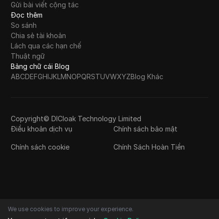
Gửi bài viết cộng tác
Đọc thêm
So sánh
Chia sẻ tài khoản
Lách qua các hạn chế
Thuật ngữ
Bảng chữ cái Blog
A
B
C
D
E
F
G
H
I
J
K
L
M
N
O
P
Q
R
S
T
U
V
W
X
Y
Z
Blog Khác
Copyright© DICloak Technology Limited
Điều khoản dịch vụ
Chính sách bảo mật
Chính sách cookie
Chính Sách Hoàn Tiền
We use cookies to improve your experience.