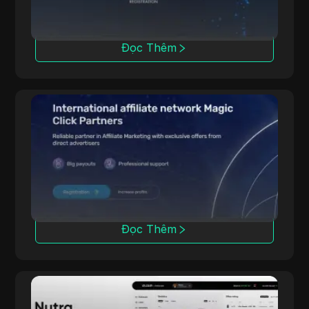
Đọc Thêm
Magic Click
Magic Click hợp tác với hơn 10,000 affiliate,
cung cấp hơn 500 sản phẩm iGaming thông
qua các mối quan hệ đối tác mạnh mẽ.
Đọc Thêm
Dr.cash