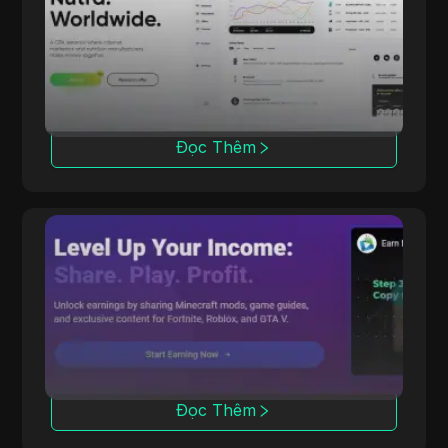
Với 6 năm kinh nghiệm, dr.cash cung cấp hơn
2000 sản phẩm Thực phẩm chức năng tại
200 khu vực, bao gồm cả những địa điểm độc
đáo.
Đọc Thêm
CPALead
CPALead chuyên về tiếp thị ứng dụng di động,
cung cấp một nền tảng đấu giá thời gian thực
và chương trình giới thiệu.
Đọc Thêm