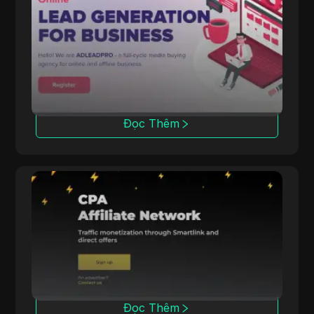
ADLEAD.PRO
ADLEAD.PRO tích hợp các công cụ kiếm tiền
với các chương trình affiliate để đạt hiệu suất
tối ưu.
Đọc Thêm
Datify.Link
Datify.Link cung cấp cho các affiliate thanh
toán hàng ngày và các công cụ cho các chiến
dịch đa ngành.
Đọc Thêm