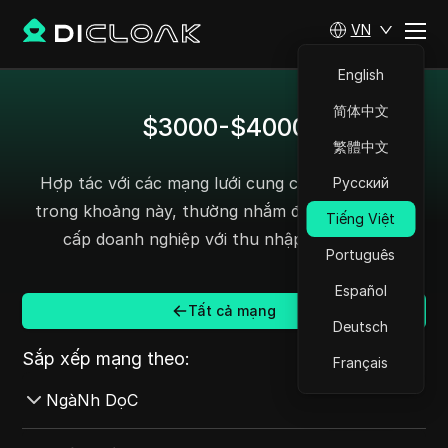
VN
English
简体中文
$3000-$4000
繁體中文
Hợp tác với các mạng lưới cung cấp thanh toán
Русский
trong khoảng này, thường nhắm đến các affiliate
Tiếng Việt
cấp doanh nghiệp với thu nhập bền vững.
Português
Español
Tất cả mạng
Deutsch
Sắp xếp mạng theo:
Français
NgàNh DọC
Tất cả Ngành dọc