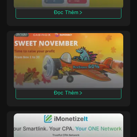
Đọc Thêm
PoshFriends
PoshFriends hợp tác với các thương hiệu
casino hàng đầu, cung cấp các mô hình hoa
hồng hybrid.
Đọc Thêm
iMonetizeIt
iMonetizeIt hỗ trợ các affiliate với các công