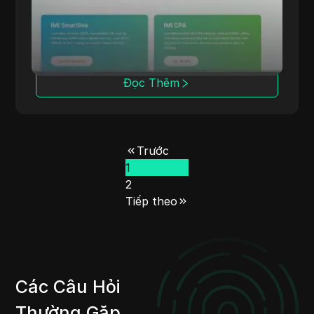
cụ cho thị trường thương mại điện tử và tài
chính.
Đọc Thêm
Trước
1
2
Tiếp theo
Các Câu Hỏi
Thường Gặp