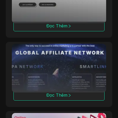
vào các giải pháp iGaming nội bộ.
Đọc Thêm
ClickDealer
ClickDealer nâng cao lợi tức đầu tư (ROI) của
các chiến dịch thông qua nhiều lĩnh vực, bao
gồm thương mại điện tử và sức khỏe.
Đọc Thêm