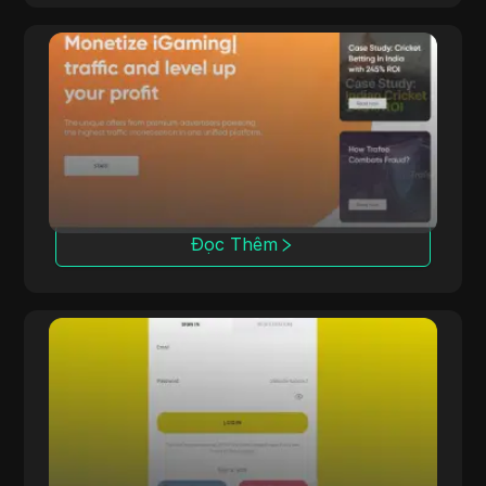
Trafee
Trafee cung cấp cho các affiliate doanh thu
thông qua các mô hình CPC, CPS, CPL và
Revshare với các tùy chọn Smartlink.
Đọc Thêm
Offerrum
Offerrum, hoạt động từ năm 2010, cung cấp
2000 ưu đãi, bao gồm 250 ưu đãi độc quyền
cho các affiliate.