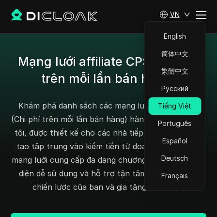
VN
English
简体中文
Mạng lưới affiliate CPS (Chi phí
繁體中文
trên mỗi lần bán hàng)
Русский
Khám phá danh sách các mạng lưới affiliate CPS
Tiếng Việt
(Chi phí trên mỗi lần bán hàng) hàng đầu của chúng
Português
tôi, được thiết kế cho các nhà tiếp thị và nhà sáng
Español
tạo tập trung vào kiếm tiền từ doanh số. Tìm các
Deutsch
mạng lưới cung cấp đa dạng chương trình CPS, giao
diện dễ sử dụng và hỗ trợ tận tâm để tinh chỉnh
Français
chiến lược của bạn và gia tăng thu nhập.