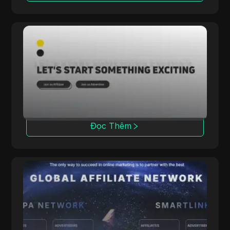
Rainmaker
Rainmaker cung cấp tỷ lệ chuyển đổi cao với
các chiến dịch đa ngành độc quyền, tập trung
vào các giải pháp iGaming nội bộ.
Đọc Thêm
ClickDealer
ClickDealer nâng cao lợi tức đầu tư (ROI) của
các chiến dịch thông qua nhiều lĩnh vực, bao
gồm thương mại điện tử và sức khỏe.