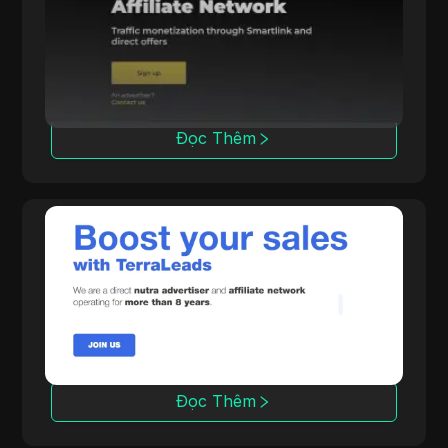
Datify.Link cung cấp cho các affiliate thanh
toán hàng ngày và các công cụ cho các chiến
dịch đa ngành.
Đọc Thêm
TerraLeads
Là một nhà quảng cáo Thực phẩm chức năng
trực tiếp và mạng lưới CPA hoạt động trong 8
năm, TerraLeads cung cấp hơn 3000 ưu đãi
trên 100+ quốc gia, được 50,000 affiliate tin
tưởng.
Đọc Thêm