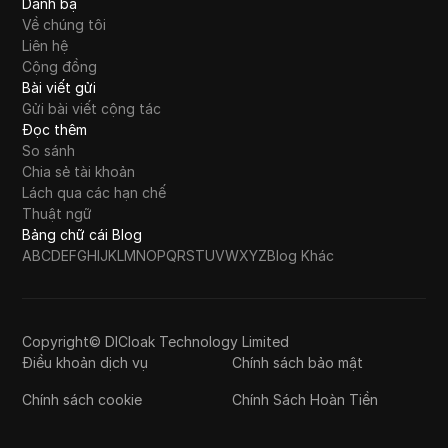
Danh bạ
Về chúng tôi
Liên hệ
Cộng đồng
Bài viết gửi
Gửi bài viết cộng tác
Đọc thêm
So sánh
Chia sẻ tài khoản
Lách qua các hạn chế
Thuật ngữ
Bảng chữ cái Blog
A
B
C
D
E
F
G
H
I
J
K
L
M
N
O
P
Q
R
S
T
U
V
W
X
Y
Z
Blog Khác
Copyright© DICloak Technology Limited
Điều khoản dịch vụ
Chính sách bảo mật
Chính sách cookie
Chính Sách Hoàn Tiền