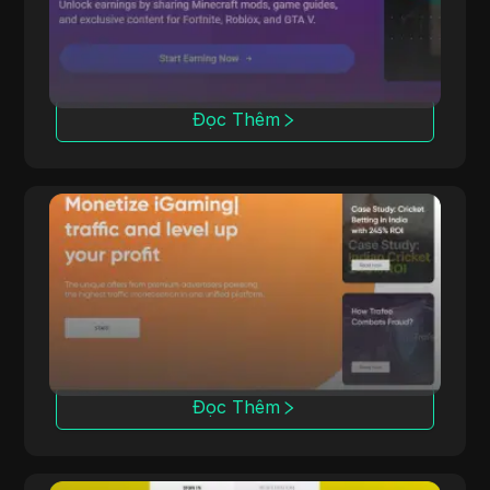
và chương trình giới thiệu.
Đọc Thêm
Trafee
Trafee cung cấp cho các affiliate doanh thu
thông qua các mô hình CPC, CPS, CPL và
Revshare với các tùy chọn Smartlink.
Đọc Thêm