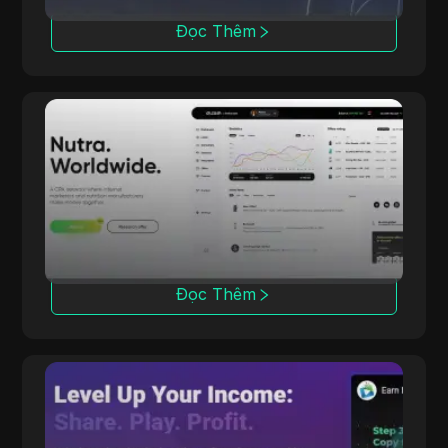
Đọc Thêm
Dr.cash
Với 6 năm kinh nghiệm, dr.cash cung cấp hơn
2000 sản phẩm Thực phẩm chức năng tại
200 khu vực, bao gồm cả những địa điểm độc
đáo.
Đọc Thêm
CPALead
CPALead chuyên về tiếp thị ứng dụng di động,
cung cấp một nền tảng đấu giá thời gian thực