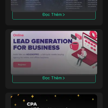
Đọc Thêm
ADLEAD.PRO
ADLEAD.PRO tích hợp các công cụ kiếm tiền
với các chương trình affiliate để đạt hiệu suất
tối ưu.
Đọc Thêm
Datify.Link