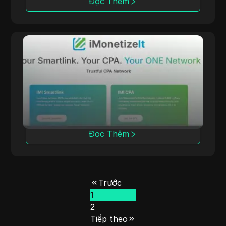
Đọc Thêm
iMonetizeIt
iMonetizeIt hỗ trợ các affiliate với các công
cụ cho thị trường thương mại điện tử và tài
chính.
Đọc Thêm
Trước
1
2
Tiếp theo