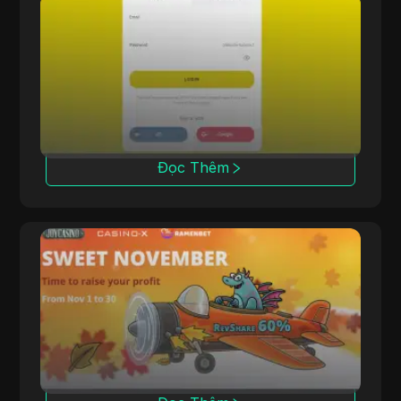
Offerrum
Offerrum, hoạt động từ năm 2010, cung cấp
2000 ưu đãi, bao gồm 250 ưu đãi độc quyền
cho các affiliate.
Đọc Thêm
PoshFriends
PoshFriends hợp tác với các thương hiệu
casino hàng đầu, cung cấp các mô hình hoa
hồng hybrid.