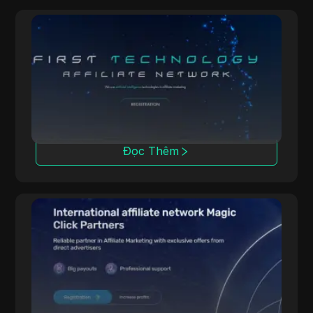
OpenAFF
OpenAFF sử dụng trí tuệ nhân tạo để tăng
cường tỷ lệ chuyển đổi lưu lượng truy cập.
Nó cung cấp các giao dịch CPA, CPL và CRG
và hỗ trợ các chiến dịch tại hơn 100 quốc gia.
Đọc Thêm
Magic Click
Magic Click hợp tác với hơn 10,000 affiliate,
cung cấp hơn 500 sản phẩm iGaming thông
qua các mối quan hệ đối tác mạnh mẽ.