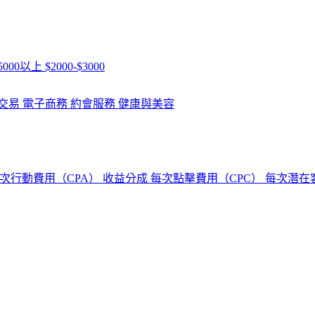
5000以上
$2000-$3000
交易
電子商務
約會服務
健康與美容
次行動費用（CPA）
收益分成
每次點擊費用（CPC）
每次潛在