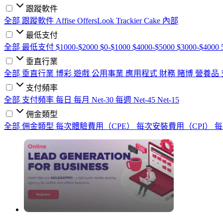
跟蹤軟件
全部 跟蹤軟件
Affise
OffersLook
Trackier
Cake
內部
最低支付
全部 最低支付
$1000-$2000
$0-$1000
$4000-$5000
$3000-$4000
垂直行業
全部 垂直行業
博彩
遊戲
公用事業
應用程式
財務
賭博
營養品
支付頻率
全部 支付頻率
每日
每月
Net-30
每週
Net-45
Net-15
佣金類型
全部 佣金類型
每次體驗費用（CPE）
每次安裝費用（CPI）
每