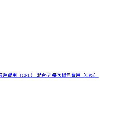
客戶費用（CPL）
混合型
每次銷售費用（CPS）