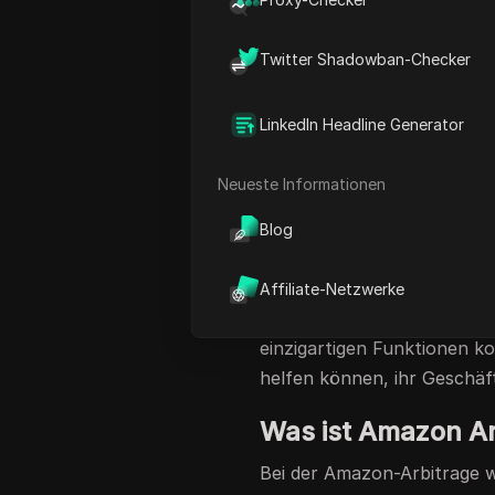
einfach – günstig kaufen, t
und fortschrittlichen Erk
Twitter Shadowban-Checker
Verkäufern schwer, ihr Ges
Kontosperrungen, Einschrä
LinkedIn Headline Generator
Um die Komplexität der Ama
wenden sich viele Verkäufe
Neueste Informationen
dazu bei, die Sicherheit u
sie es ihnen ermöglichen,
Blog
durch die Überwachungssy
In diesem Artikel werden wi
Affiliate-Netzwerke
Amazon-Arbitrage im Jahr 
einzigartigen Funktionen k
helfen können, ihr Geschäft
Was ist Amazon Ar
Bei der Amazon-Arbitrage w