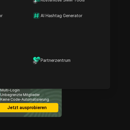
Inhalt
Was ist Amazon
or
AI Hashtag Generator
Arbitrage?
Warum Amazon Arbitrage
einen Antidetect-Browser
benötigt
Top 5 Antidetect-Browser
für Amazon Arbitrage im
Jahr 2025
Vergleichstabelle: DICloak
Partnerzentrum
als Top-Alternative
Fazit: Warum DICloak die
erste Wahl für Amazon
er sicherste Anti-Detect-
Arbitrage ist
rowser
Multi-Login
Unbegrenzte Mitglieder
Keine Code-Automatisierung
Jetzt ausprobieren