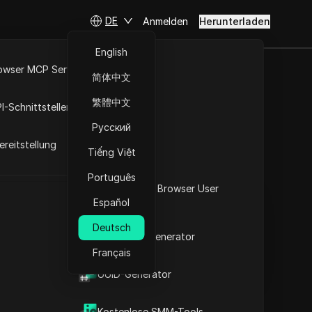
DE
Anmelden
Herunterladen
English
owser MCP Server
简体中文
Arbitrage
RPA-Markt
繁體中文
I-Schnittstellen
Русский
reitstellung
Tiếng Việt
Fragen stellen
Português
Was ist mein Browser User
In ChatGPT öffnen
Copy Link
Español
Agent
Fragen zu dieser Seite stellen
Deutsch
2FA-Code-Generator
In Claude öffnen
Fragen zu dieser Seite stellen
Français
t
UUID-Generator
Kostenlose SMM-Tools