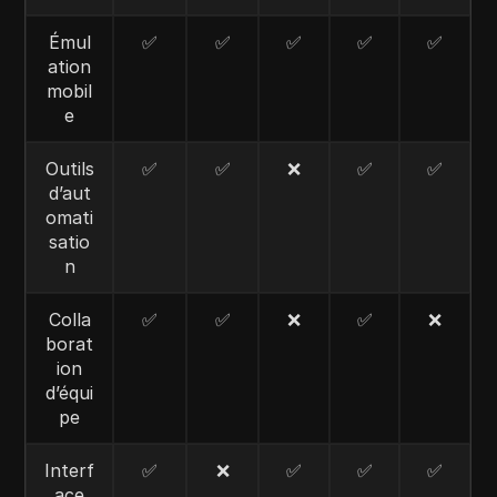
Émul
✅
✅
✅
✅
✅
ation
mobil
e
Outils
✅
✅
❌
✅
✅
d’aut
omati
satio
n
Colla
✅
✅
❌
✅
❌
borat
ion
d’équi
pe
Interf
✅
❌
✅
✅
✅
ace