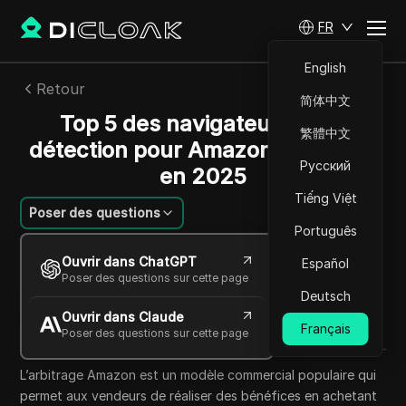
FR
English
Retour
简体中文
Top 5 des navigateurs anti-
繁體中文
détection pour Amazon Arbitrage
Русский
en 2025
Tiếng Việt
Poser des questions
Português
Mikhail Kozlov
Ouvrir dans ChatGPT
Español
28 sept. 2025
4
min de lecture
Poser des questions sur cette page
Partager avec
Deutsch
Ouvrir dans Claude
Copy Link
Français
Poser des questions sur cette page
L’arbitrage Amazon est un modèle commercial populaire qui
permet aux vendeurs de réaliser des bénéfices en achetant