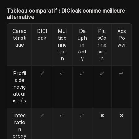
Tableau comparatif : DICloak comme meilleure
alternative
Carac
DICl
Mul
Da
Plu
Ads
téristi
oak
tico
uph
sCo
Po
que
nne
in
nne
wer
xio
Ant
xio
n
y
n
Profil
✅
✅
✅
✅
✅
s de
navig
ateur
isolés
Intég
✅
✅
✅
❌
❌
ratio
n
proxy