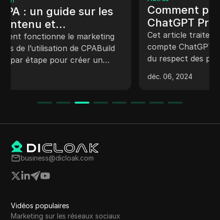
Comment partager un compte
ChatGPT Pro sur plusieurs
appareils et utilisateurs
Cet article traite du processus de partage d’un
compte ChatGPT pour le dernier abonnement,
du respect des politiques de la plateforme et de
l’utilisation d’outils tels que DICloak pour une
déc. 06, 2024
confidentialité et une protection améliorées.
business@dicloak.com
Vidéos populaires
Marketing sur les réseaux sociaux