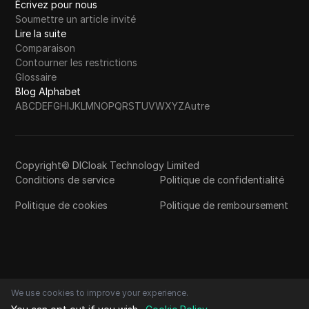
Écrivez pour nous
Soumettre un article invité
Lire la suite
Comparaison
Contourner les restrictions
Glossaire
Blog Alphabet
A
B
C
D
E
F
G
H
I
J
K
L
M
N
O
P
Q
R
S
T
U
V
W
X
Y
Z
Autre
Copyright© DICloak Technology Limited
Conditions de service
Politique de confidentialité
Politique de cookies
Politique de remboursement
We use cookies to improve your experience.