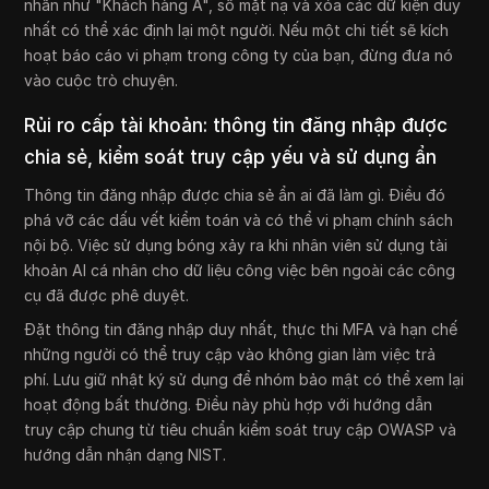
nhãn như "Khách hàng A", số mặt nạ và xóa các dữ kiện duy
nhất có thể xác định lại một người. Nếu một chi tiết sẽ kích
hoạt báo cáo vi phạm trong công ty của bạn, đừng đưa nó
vào cuộc trò chuyện.
Rủi ro cấp tài khoản: thông tin đăng nhập được
chia sẻ, kiểm soát truy cập yếu và sử dụng ẩn
Thông tin đăng nhập được chia sẻ ẩn ai đã làm gì. Điều đó
phá vỡ các dấu vết kiểm toán và có thể vi phạm chính sách
nội bộ. Việc sử dụng bóng xảy ra khi nhân viên sử dụng tài
khoản AI cá nhân cho dữ liệu công việc bên ngoài các công
cụ đã được phê duyệt.
Đặt thông tin đăng nhập duy nhất, thực thi MFA và hạn chế
những người có thể truy cập vào không gian làm việc trả
phí. Lưu giữ nhật ký sử dụng để nhóm bảo mật có thể xem lại
hoạt động bất thường. Điều này phù hợp với hướng dẫn
truy cập chung từ tiêu chuẩn kiểm soát truy cập OWASP và
hướng dẫn nhận dạng NIST.