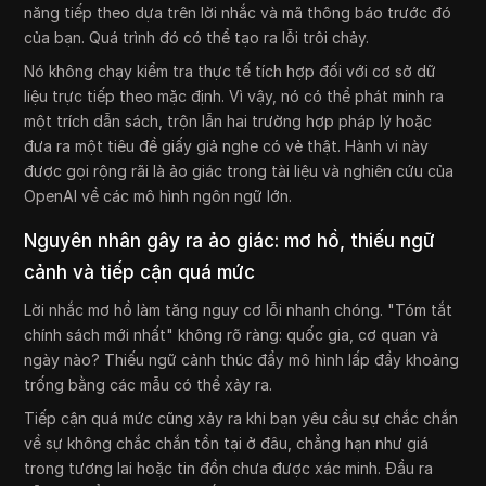
năng tiếp theo dựa trên lời nhắc và mã thông báo trước đó
của bạn. Quá trình đó có thể tạo ra lỗi trôi chảy.
Nó không chạy kiểm tra thực tế tích hợp đối với cơ sở dữ
liệu trực tiếp theo mặc định. Vì vậy, nó có thể phát minh ra
một trích dẫn sách, trộn lẫn hai trường hợp pháp lý hoặc
đưa ra một tiêu đề giấy giả nghe có vẻ thật. Hành vi này
được gọi rộng rãi là ảo giác trong tài liệu và nghiên cứu của
OpenAI về các mô hình ngôn ngữ lớn.
Nguyên nhân gây ra ảo giác: mơ hồ, thiếu ngữ
cảnh và tiếp cận quá mức
Lời nhắc mơ hồ làm tăng nguy cơ lỗi nhanh chóng. "Tóm tắt
chính sách mới nhất" không rõ ràng: quốc gia, cơ quan và
ngày nào? Thiếu ngữ cảnh thúc đẩy mô hình lấp đầy khoảng
trống bằng các mẫu có thể xảy ra.
Tiếp cận quá mức cũng xảy ra khi bạn yêu cầu sự chắc chắn
về sự không chắc chắn tồn tại ở đâu, chẳng hạn như giá
trong tương lai hoặc tin đồn chưa được xác minh. Đầu ra