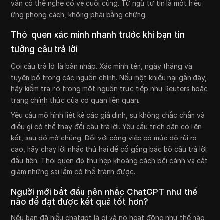
vẫn có thể nghe có vẻ cuối cùng. Từ ngữ tự tin là một hiệu
ứng phong cách, không phải bằng chứng.
Thói quen xác minh nhanh trước khi bạn tin
tưởng câu trả lời
Coi câu trả lời là bản nháp. Xác minh tên, ngày tháng và
tuyên bố trong các nguồn chính. Nếu một khiếu nại gần đây,
hãy kiểm tra nó trong một nguồn trực tiếp như Reuters hoặc
trang chính thức của cơ quan liên quan.
Yêu cầu mô hình liệt kê các giả định, sự không chắc chắn và
điều gì có thể thay đổi câu trả lời. Yêu cầu trích dẫn có liên
kết, sau đó mở chúng. Đối với công việc có mức độ rủi ro
cao, hãy chạy lời nhắc thứ hai để cố gắng bác bỏ câu trả lời
đầu tiên. Thói quen đó thu hẹp khoảng cách bối cảnh và cắt
giảm những sai lầm có thể tránh được.
Người mới bắt đầu nên nhắc ChatGPT như thế
nào để đạt được kết quả tốt hơn?
Nếu bạn đã hiểu chatgpt là gì và nó hoạt động như thế nào,