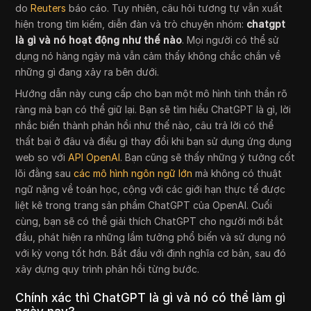
do
Reuters
báo cáo. Tuy nhiên, câu hỏi tương tự vẫn xuất
hiện trong tìm kiếm, diễn đàn và trò chuyện nhóm:
chatgpt
là gì và nó hoạt động như thế nào
. Mọi người có thể sử
dụng nó hàng ngày mà vẫn cảm thấy không chắc chắn về
những gì đang xảy ra bên dưới.
Hướng dẫn này cung cấp cho bạn một mô hình tinh thần rõ
ràng mà bạn có thể giữ lại. Bạn sẽ tìm hiểu ChatGPT là gì, lời
nhắc biến thành phản hồi như thế nào, câu trả lời có thể
thất bại ở đâu và điều gì thay đổi khi bạn sử dụng ứng dụng
web so với
API OpenAI
. Bạn cũng sẽ thấy những ý tưởng cốt
lõi đằng sau
các mô hình ngôn ngữ lớn
mà không có thuật
ngữ nặng về toán học, cộng với các giới hạn thực tế được
liệt kê trong trang sản phẩm ChatGPT của OpenAI. Cuối
cùng, bạn sẽ có thể giải thích ChatGPT cho người mới bắt
đầu, phát hiện ra những lầm tưởng phổ biến và sử dụng nó
với kỳ vọng tốt hơn. Bắt đầu với định nghĩa cơ bản, sau đó
xây dựng quy trình phản hồi từng bước.
Chính xác thì ChatGPT là gì và nó có thể làm gì