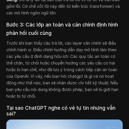
gồm lỗi. Cơ chế cốt lõi này đến từ kiến trúc transformer) và
các mô hình ngôn ngữ lớn.
Bước 3: Các lớp an toàn và căn chỉnh định hình
phản hồi cuối cùng
Trước khi bạn thấy câu trả lời, các layer căn chỉnh sẽ điều
chỉnh hành vi. Điều chỉnh hướng dẫn dạy mô hình làm theo
các yêu cầu ở định dạng hữu ích. Các quy tắc an toàn có
thể chặn, từ chối hoặc chuyển hướng các yêu cầu có hại
hoặc bị hạn chế, như đã lưu ý trong cách tiếp cận an toàn
của OpenAI. Vì vậy, nếu bạn hỏi chatgpt là gì và nó hoạt
động như thế nào, bạn sẽ nhận được chi tiết kỹ thuật; Nếu
bạn yêu cầu nội dung không được phép, bạn sẽ bị giới hạn
hoặc bị từ chối.
Tại sao ChatGPT nghe có vẻ tự tin nhưng vẫn
sai?