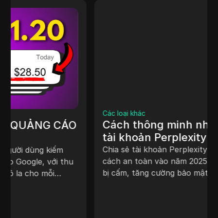
Các loại khác
Cách thông minh nhất để chia sẻ
tài khoản Perplexity Pro của bạn
vào năm 2025
Chia sẻ tài khoản Perplexity Pro của bạn một
cách an toàn vào năm 2025 với DICloak! Tránh
bị cấm, tăng cường bảo mật và tối đa hóa
quyền truy cập AI bằng cách chia sẻ tài khoản
thông minh, không rủi ro.