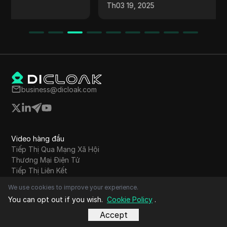
Th03 19, 2025
business@dicloak.com
Video hàng đầu
Tiếp Thị Qua Mạng Xã Hội
Thương Mại Điện Tử
Tiếp Thị Liên Kết
Tiền Điện Tử
We use cookies to improve your experience.
Canh tác airdrop
You can opt out if you wish.
Cookie Policy
.
Quảng cáo trực tuyến
Bán hàng không cần kho
Accept
Thu thập dữ liệu web