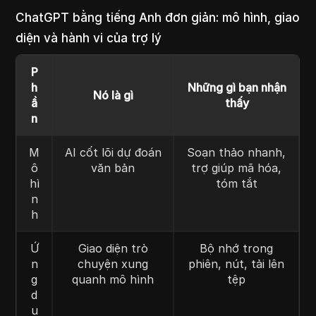
ChatGPT bằng tiếng Anh đơn giản: mô hình, giao
diện và hành vi của trợ lý
P
h
Những gì bạn nhận
Nó là gì
ầ
thấy
n
M
AI cốt lõi dự đoán
Soạn thảo nhanh,
ô
văn bản
trợ giúp mã hóa,
hì
tóm tắt
n
h
Ứ
Giao diện trò
Bộ nhớ trong
n
chuyện xung
phiên, nút, tải lên
g
quanh mô hình
tệp
d
ụ