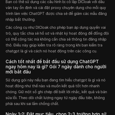
Bạn có thể sử dụng các cấu hình bị cô lập DICloak với dấu
vân tay ổn định và cài đặt proxy chuyên dụng cho mỗi quy
trình làm việc ChatGPT được chia sẻ để giảm các mẫu đăng
nhập bất thường.
Các công cụ như DICloak cho phép bạn áp dụng quyền vai
trò, quy tắc chia sẻ hồ sơ và nhật ký hoạt động để đồng đội
có thể cộng tác mà không cần chia sẻ thông tin đăng nhập
thô. Điều này giúp kiểm tra rõ ràng trong khi bạn kiểm tra
chatgpt là gì và cách nó hoạt động trên các công cụ.
Cách tốt nhất để bắt đầu sử dụng ChatGPT
ngay hôm nay là gì? Gói 7 ngày dành cho người
mới bắt đầu
Sử dụng gói này nếu bạn đang tìm hiểu chatgpt là gì và nó
hoạt động như thế nào và muốn kết quả tốt hơn nhanh
chóng. Giữ một sổ ghi chép để biết lời nhắc, kết quả và bản
sửa lỗi. Theo dõi chất lượng ngay từ ngày đầu tiên, không
phải sau khi sai lầm chồng chất.
Ngày 1-2: Đặt mục tiêu, chọn 2-3 trường hợp sử