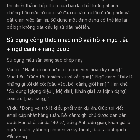
thì chiến thắng tiếp theo của bạn là chất lượng nhanh
chóng. Lời nhắc rõ ràng sẽ đưa ra câu trả lời rõ ràng hơn và
cắt giảm việc làm lại. Sử dụng một định dạng có thể lặp lại
để bạn không bắt đầu lại từ đầu mỗi lần.
Sử dụng công thức nhắc nhở vai trò + mục tiêu
+ ngữ cảnh + ràng buộc
Sử dụng mẫu sẵn sàng sao chép này:
Vai trò: "Hành động như một [công việc hoặc kỹ năng]."
Mục tiêu: "Giúp tôi [nhiệm vụ và kết quả]." Ngữ cảnh: "Đây là
những gì tôi đã có: [đầu vào, bối cảnh, giới hạn]." Hạn chế:
"Sử dụng [giọng điệu], [độ dài], [khán giả] và [định dạng].
Loại trừ [mặt hàng]."
Ví dụ: "Đóng vai trò là điều phối viên dự án. Giúp tôi viết
email cập nhật hàng tuần. Bối cảnh: ghi chú được dán bên
dưới. Hạn chế: tối đa 140 từ, tiếng Anh đơn giản, khán giả là
người quản lý không chuyên về kỹ thuật, đầu ra là 4 gạch
đầu dòng.