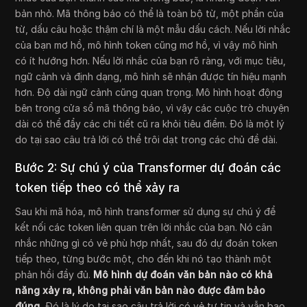
bản nhỏ. Mã thông báo có thể là toàn bộ từ, một phần của
từ, dấu câu hoặc thậm chí là một mẫu dấu cách. Nếu lời nhắc
của bạn mơ hồ, mô hình token cũng mơ hồ, vì vậy mô hình
có ít hướng hơn. Nếu lời nhắc của bạn rõ ràng, với mục tiêu,
ngữ cảnh và định dạng, mô hình sẽ nhận được tín hiệu mạnh
hơn. Độ dài ngữ cảnh cũng quan trọng. Mô hình hoạt động
bên trong cửa sổ mã thông báo, vì vậy các cuộc trò chuyện
dài có thể đẩy các chi tiết cũ ra khỏi tiêu điểm. Đó là một lý
do tại sao câu trả lời có thể trôi dạt trong các chủ đề dài.
Bước 2: Sự chú ý của Transformer dự đoán các
token tiếp theo có thể xảy ra
Sau khi mã hóa, mô hình transformer sử dụng sự chú ý để
kết nối các token liên quan trên lời nhắc của bạn. Nó cân
nhắc những gì có vẻ phù hợp nhất, sau đó dự đoán token
tiếp theo, từng bước một, cho đến khi nó tạo thành một
phản hồi đầy đủ.
Mô hình dự đoán văn bản nào có khả
năng xảy ra, không phải văn bản nào được đảm bảo
đúng.
Đó là lý do tại sao câu trả lời có vẻ tự tin và vẫn bao