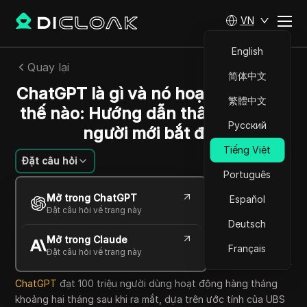
VN
English
Quay lại
简体中文
ChatGPT là gì và nó hoạt động như
繁體中文
thế nào: Hướng dẫn thân thiện với
Русский
người mới bắt đầu
Tiếng Việt
Đặt câu hỏi
Português
Sandra Anderson
Mở trong ChatGPT
Español
19 Th05 2026
10
Đọc trong giây phút
Đặt câu hỏi về trang này
Chia sẻ với
Deutsch
Mở trong Claude
Copy Link
Français
Đặt câu hỏi về trang này
ChatGPT
đạt 100 triệu người dùng hoạt động hàng tháng
khoảng hai tháng sau khi ra mắt, dựa trên ước tính của UBS