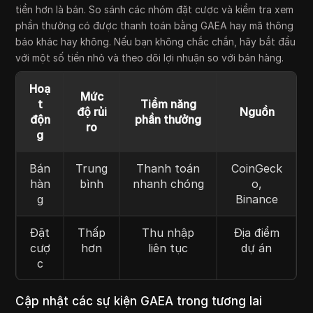
tiền hơn là bán. So sánh các nhóm đặt cược và kiểm tra xem
phần thưởng có được thanh toán bằng GAEA hay mã thông
báo khác hay không. Nếu bạn không chắc chắn, hãy bắt đầu
với một số tiền nhỏ và theo dõi lợi nhuận so với bán hàng.
Hoạ
Mức
t
Tiềm năng
độ rủi
Nguồn
độn
phần thưởng
ro
g
Bán
Trung
Thanh toán
CoinGeck
hàn
bình
nhanh chóng
o,
g
Binance
Đặt
Thấp
Thu nhập
Địa điểm
cượ
hơn
liên tục
dự án
c
Cập nhật các sự kiện GAEA trong tương lai