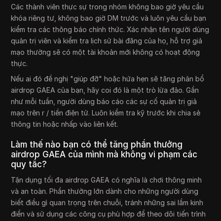
Các thành viên thực sự trong nhóm không bao giờ yêu cầu
khóa riêng tư, không bao giờ DM trước và luôn yêu cầu bạn
kiểm tra các thông báo chính thức. Xác nhận tên người dùng
quản trị viên và kiểm tra lịch sử bài đăng của họ, hỗ trợ giả
mạo thường sẽ có một tài khoản mới không có hoạt động
thực.
Nếu ai đó đề nghị "giúp đỡ" hoặc hứa hẹn sẽ tăng phân bổ
airdrop GAEA của bạn, hãy coi đó là một trò lừa đảo. Gần
như mỗi tuần, người dùng báo cáo các sự cố quản trị giả
mạo trên r / tiền điện tử. Luôn kiểm tra kỹ trước khi chia sẻ
thông tin hoặc nhấp vào liên kết.
Làm thế nào bạn có thể tăng phần thưởng
airdrop GAEA của mình mà không vi phạm các
quy tắc?
Tận dụng tối đa airdrop GAEA có nghĩa là chơi thông minh
và an toàn. Phần thưởng lớn dành cho những người dùng
biết điều gì quan trọng trên chuỗi, tránh những sai lầm kinh
điển và sử dụng các công cụ phù hợp để theo dõi tiến trình