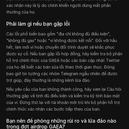
xác nhận này là lý do chính khiến người dùng mất phần
thưởng của họ.
Phải làm gì nếu bạn gặp lỗi
Các lỗi phổ biến bao gồm "địa chỉ không đủ điều kiện",
"không đủ gas" hoặc "ví không được kết nối". Đối với hầu
hết, làm mới ví hoặc chuyển đổi trình duyệt sẽ khắc phục
được sự cố. Nếu bạn gặp lỗi hợp đồng, hãy kiểm tra bộ phận
hỗ trợ chính thức của GAEA hoặc các bản cập nhật Twitter
của họ để biết các bản sửa lỗi theo thời gian thực. Đừng
bao giờ tin tưởng các nhóm Telegram ngẫu nhiên để được
trợ giúp, đây thường là những kênh lừa đảo.
Nếu yêu cầu của bạn không thành công, hãy xem lại Câu hỏi
thường gặp về tính đủ điều kiện và kiểm tra kỹ tính bảo mật
của ví. Đừng thử lại với tài khoản mới trừ khi bộ phận hỗ trợ
chính thức xác nhận các bước tiếp theo của bạn.
Bạn nên đề phòng những rủi ro và lừa đảo nào
trong đợt airdrop GAEA?