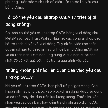
phương. Luôn xác minh tính đủ điều kiện trước khi yêu cầu
bồi thường.
Tôi có thể yêu cầu airdrop GAEA từ thiết bị di
động không?
Có, bạn có thể yêu cầu airdrop GAEA bằng ví di động như
MetaMask hoặc Trust Wallet. Hầu hết các cổng airdrop đều
hỗ trợ trình duyệt và ví di động. Tuy nhiên, việc xác nhận
quyền sở hữu từ thiết bị máy tính để bàn thường mượt mà
và an toàn hơn. Đảm bảo ứng dụng ví của bạn được cập
nhật để có kết quả tốt nhất trong quá trình yêu cầu.
Những khoản phí nào liên quan đến việc yêu cầu
airdrop GAEA?
Khi yêu cầu airdrop GAEA, bạn phải trả phí gas mạng. Các
khoản phí này phụ thuộc vào blockchain đang được sử dụng
và có thể thay đổi dựa trên lưu lượng mạng. Trước khi xác
nhận yêu cầu của bạn, hãy kiểm tra chi phí giao dịch được
hiển thị trong ví của bạn. Nếu phí gas cao, bạn có thể muốn