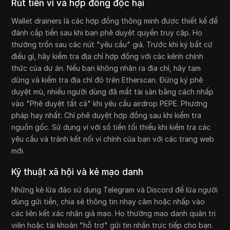
Rút tiền ví và hợp đồng độc hại
Wallet drainers là các hợp đồng thông minh được thiết kế để
đánh cắp tiền sau khi bạn phê duyệt quyền truy cập. Họ
thường trốn sau các nút "yêu cầu" giả. Trước khi ký bất cứ
điều gì, hãy kiểm tra địa chỉ hợp đồng với các kênh chính
thức của dự án. Nếu bạn không nhận ra địa chỉ, hãy tạm
dừng và kiểm tra địa chỉ đó trên Etherscan. Đừng ký phê
duyệt mù, nhiều người dùng đã mất tài sản bằng cách nhấp
vào "Phê duyệt tất cả" khi yêu cầu airdrop PEPE. Phương
pháp hay nhất: Chỉ phê duyệt hợp đồng sau khi kiểm tra
nguồn gốc. Sử dụng ví với số tiền tối thiểu khi kiểm tra các
yêu cầu và tránh kết nối ví chính của bạn với các trang web
mới.
Kỹ thuật xã hội và kẻ mạo danh
Những kẻ lừa đảo sử dụng Telegram và Discord để lừa người
dùng gửi tiền, chia sẻ thông tin nhạy cảm hoặc nhấp vào
các liên kết xác nhận giả mạo. Họ thường mạo danh quản trị
viên hoặc tài khoản "hỗ trợ" gửi tin nhắn trực tiếp cho bạn.