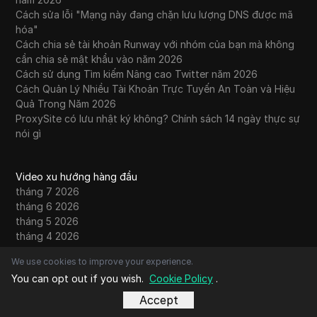
Cách sửa lỗi "Mạng này đang chặn lưu lượng DNS được mã
hóa"
Cách chia sẻ tài khoản Runway với nhóm của bạn mà không
cần chia sẻ mật khẩu vào năm 2026
Cách sử dụng Tìm kiếm Nâng cao Twitter năm 2026
Cách Quản Lý Nhiều Tài Khoản Trực Tuyến An Toàn và Hiệu
Quả Trong Năm 2026
ProxySite có lưu nhật ký không? Chính sách 14 ngày thực sự
nói gì
Video xu hướng hàng đầu
tháng 7 2026
tháng 6 2026
tháng 5 2026
tháng 4 2026
tháng 3 2026
We use cookies to improve your experience.
tháng 2 2026
You can opt out if you wish.
Cookie Policy
.
tháng 1 2026
tháng 12 2025
Accept
tháng 11 2025