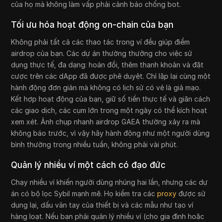
của họ mà không làm vấp phải cảnh báo chống bot.
Tối ưu hóa hoạt động on-chain của bạn
Không phải tất cả các thao tác trong ví đều giúp điểm
airdrop của bạn. Các dự án thường thưởng cho việc sử
dụng thực tế, đa dạng: hoán đổi, thêm thanh khoản và đặt
cược trên các dApp đã được phê duyệt. Chỉ lặp lại cùng một
hành động đơn giản mà không có lịch sử có vẻ là giả mạo.
Kết hợp hoạt động của bạn, giữ số tiền thực tế và giãn cách
các giao dịch, các cụm lớn trong một ngày có thể kích hoạt
xem xét. Ảnh chụp nhanh airdrop GAEA thường xảy ra mà
không báo trước, vì vậy hãy hành động như một người dùng
bình thường trong nhiều tuần, không phải vài phút.
Quản lý nhiều ví một cách có đạo đức
Chạy nhiều ví khiến người dùng nhúng hai lần, nhưng các dự
án có bộ lọc Sybil mạnh mẽ. Họ kiểm tra các
proxy
được sử
dụng lại, dấu vân tay của thiết bị và các mẫu như tạo ví
hàng loạt. Nếu bạn phải quản lý nhiều ví (cho gia đình hoặc