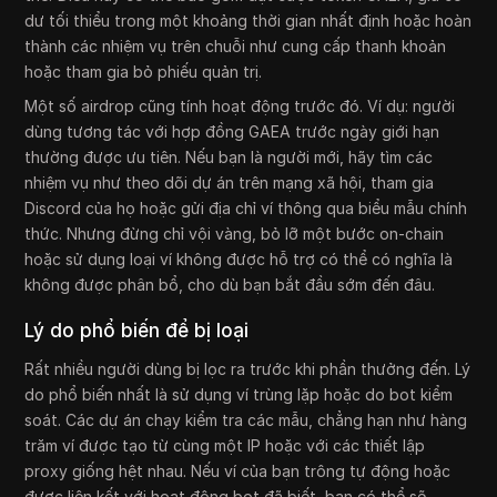
dư tối thiểu trong một khoảng thời gian nhất định hoặc hoàn
thành các nhiệm vụ trên chuỗi như cung cấp thanh khoản
hoặc tham gia bỏ phiếu quản trị.
Một số airdrop cũng tính hoạt động trước đó. Ví dụ: người
dùng tương tác với hợp đồng GAEA trước ngày giới hạn
thường được ưu tiên. Nếu bạn là người mới, hãy tìm các
nhiệm vụ như theo dõi dự án trên mạng xã hội, tham gia
Discord của họ hoặc gửi địa chỉ ví thông qua biểu mẫu chính
thức. Nhưng đừng chỉ vội vàng, bỏ lỡ một bước on-chain
hoặc sử dụng loại ví không được hỗ trợ có thể có nghĩa là
không được phân bổ, cho dù bạn bắt đầu sớm đến đâu.
Lý do phổ biến để bị loại
Rất nhiều người dùng bị lọc ra trước khi phần thưởng đến. Lý
do phổ biến nhất là sử dụng ví trùng lặp hoặc do bot kiểm
soát. Các dự án chạy kiểm tra các mẫu, chẳng hạn như hàng
trăm ví được tạo từ cùng một IP hoặc với các thiết lập
proxy giống hệt nhau. Nếu ví của bạn trông tự động hoặc
được liên kết với hoạt động bot đã biết, bạn có thể sẽ