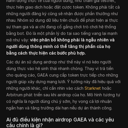
hành động thực tế của người dùng, như tham gia testnet,
thực hiện giao dịch hoặc đặt cược token. Không phải tất cả
những người đăng ký cũng sẽ nhận được phần thưởng như
nhau. Nhóm sử dụng dữ liệu trên chuỗi để phát hiện ai thực
sự tham gia và ai chỉ đang cố gắng chơi trò chơi hệ thống
bằng bot. Đó là một phần lý do tại sao tiếng vang lại mạnh
mẽ như vậy:
việc phân bổ không phải là ngẫu nhiên và
người dùng thông minh có thể tăng thị phần của họ
bằng cách thực hiện các bước phù hợp.
Các dự án sử dụng airdrop như thế này vì nó kéo người
dùng thực vào hệ sinh thái nhanh chóng. Thay vì trả tiền
cho quảng cáo, GAEA cung cấp token trực tiếp cho những
người giúp xây dựng mạng lưới. Ý tưởng này đã hiệu quả với
những người khác, chỉ cần nhìn vào cách
Starknet
hoặc
Arbitrum phát triển sau khi airdrop của họ. Mô hình tương tự
có nghĩa là người dùng chú ý sớm, hy vọng cả lợi nhuận
ngắn hạn và tăng trưởng dài hạn nếu dự án thành công.
Ai đủ điều kiện nhận airdrop GAEA và các yêu
cầu chính là gì?