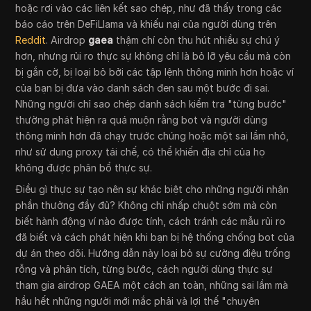
hoặc rơi vào các liên kết sao chép, như đã thấy trong các
báo cáo trên DeFiLlama và khiếu nại của người dùng trên
Reddit
. Airdrop
gaea
thậm chí còn thu hút nhiều sự chú ý
hơn, nhưng rủi ro thực sự không chỉ là bỏ lỡ yêu cầu mà còn
bị gắn cờ, bị loại bỏ bởi các tập lệnh thông minh hơn hoặc ví
của bạn bị đưa vào danh sách đen sau một bước đi sai.
Những người chỉ sao chép danh sách kiểm tra "từng bước"
thường phát hiện ra quá muộn rằng bot và người dùng
thông minh hơn đã chạy trước chúng hoặc một sai lầm nhỏ,
như sử dụng proxy tái chế, có thể khiến địa chỉ của họ
không được phân bổ thực sự.
Điều gì thực sự tạo nên sự khác biệt cho những người nhận
phần thưởng đầy đủ? Không chỉ nhấp chuột sớm mà còn
biết hành động ví nào được tính, cách tránh các mẫu rủi ro
đã biết và cách phát hiện khi bạn bị hệ thống chống bot của
dự án theo dõi. Hướng dẫn này loại bỏ sự cường điệu trống
rỗng và phân tích, từng bước, cách người dùng thực sự
tham gia airdrop GAEA một cách an toàn, những sai lầm mà
hầu hết những người mới mắc phải và lợi thế "chuyên