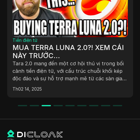
Tiền điện tử
MUA TERRA LUNA 2.0?! XEM CÁI
NÀY TRƯỚC...
Tara 2.0 mang đến một cơ hội thú vị trong bối
cảnh tiền điện tử, với cấu trúc chuỗi khối kép
độc đáo và sự hỗ trợ mạnh mẽ từ các sàn giao
dịch. Tuy nhiên, các nhà đầu tư cần phải nhận
Th02 14, 2025
thức được những rủi ro đáng kể và sự biến
động của thị trường. Tiềm năng tăng trưởng
tồn tại, nhưng một chiến lược đầu tư thận
trọng là điều cần thiết để điều hướng trong
không gian đang phát triển này.