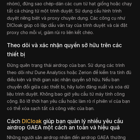
nhóm), đừng sao chép-dán các cụm từ hạt giống hoặc chạy
tất cả chúng từ một trình duyệt. Sử dụng cấu hình trình
duyệt riêng biệt và proxy chuyên dụng. Các công cụ như
DICloak giúp cô lập dấu vân tay của trình duyệt và cài đặt
proxy cho mỗi ví, giảm rủi ro liên kết chéo.
Theo dõi và xác nhận quyền sở hữu trên các
thiết bị
Đừng quên trạng thái airdrop của bạn. Sử dụng các trình
theo dõi như Dune Analytics hoặc Zerion để kiểm tra tính đủ
điều kiện và thời gian xác nhận quyền sở hữu. Nếu bạn
chuyển đổi giữa các thiết bị, hãy luôn đăng xuất và xóa dữ
liệu trình duyệt. Không bao giờ yêu cầu từ máy tính công
cộng. Bỏ lỡ thời hạn yêu cầu hoặc làm rò rỉ phiên ví của bạn
có thể xóa sạch tất cả công việc của bạn.
Cách
DICloak
giúp bạn quản lý nhiều yêu cầu
airdrop GAEA một cách an toàn và hiệu quả
Những người săn airdrop nhắm đến airdrop GAEA thường