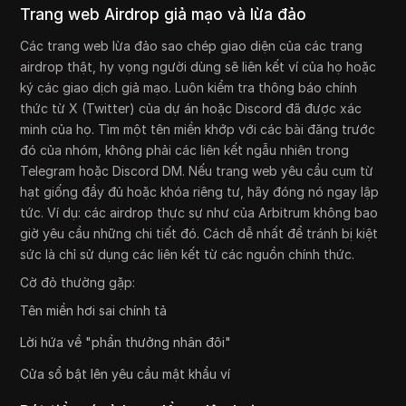
Trang web Airdrop giả mạo và lừa đảo
Các trang web lừa đảo sao chép giao diện của các trang
airdrop thật, hy vọng người dùng sẽ liên kết ví của họ hoặc
ký các giao dịch giả mạo. Luôn kiểm tra thông báo chính
thức từ X (Twitter) của dự án hoặc Discord đã được xác
minh của họ. Tìm một tên miền khớp với các bài đăng trước
đó của nhóm, không phải các liên kết ngẫu nhiên trong
Telegram hoặc Discord DM. Nếu trang web yêu cầu cụm từ
hạt giống đầy đủ hoặc khóa riêng tư, hãy đóng nó ngay lập
tức. Ví dụ: các airdrop thực sự như của Arbitrum không bao
giờ yêu cầu những chi tiết đó. Cách dễ nhất để tránh bị kiệt
sức là chỉ sử dụng các liên kết từ các nguồn chính thức.
Cờ đỏ thường gặp:
Tên miền hơi sai chính tả
Lời hứa về "phần thưởng nhân đôi"
Cửa sổ bật lên yêu cầu mật khẩu ví