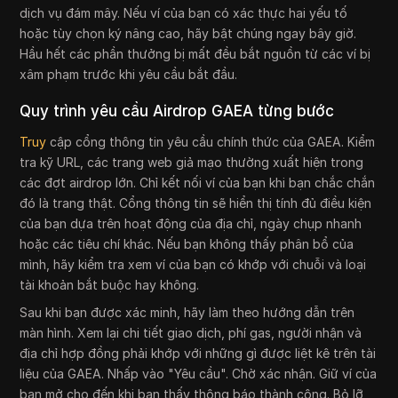
dịch vụ đám mây. Nếu ví của bạn có xác thực hai yếu tố
hoặc tùy chọn ký nâng cao, hãy bật chúng ngay bây giờ.
Hầu hết các phần thưởng bị mất đều bắt nguồn từ các ví bị
xâm phạm trước khi yêu cầu bắt đầu.
Quy trình yêu cầu Airdrop GAEA từng bước
Truy
cập cổng thông tin yêu cầu chính thức của GAEA. Kiểm
tra kỹ URL, các trang web giả mạo thường xuất hiện trong
các đợt airdrop lớn. Chỉ kết nối ví của bạn khi bạn chắc chắn
đó là trang thật. Cổng thông tin sẽ hiển thị tính đủ điều kiện
của bạn dựa trên hoạt động của địa chỉ, ngày chụp nhanh
hoặc các tiêu chí khác. Nếu bạn không thấy phân bổ của
mình, hãy kiểm tra xem ví của bạn có khớp với chuỗi và loại
tài khoản bắt buộc hay không.
Sau khi bạn được xác minh, hãy làm theo hướng dẫn trên
màn hình. Xem lại chi tiết giao dịch, phí gas, người nhận và
địa chỉ hợp đồng phải khớp với những gì được liệt kê trên tài
liệu của GAEA. Nhấp vào "Yêu cầu". Chờ xác nhận. Giữ ví của
bạn mở cho đến khi bạn thấy thông báo thành công. Bỏ lỡ