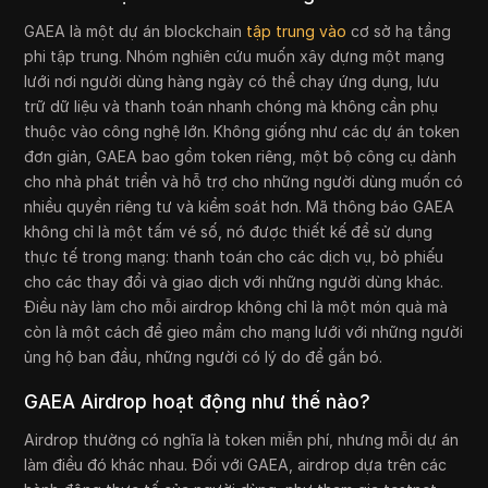
GAEA là một dự án blockchain
tập trung vào
cơ sở hạ tầng
phi tập trung. Nhóm nghiên cứu muốn xây dựng một mạng
lưới nơi người dùng hàng ngày có thể chạy ứng dụng, lưu
trữ dữ liệu và thanh toán nhanh chóng mà không cần phụ
thuộc vào công nghệ lớn. Không giống như các dự án token
đơn giản, GAEA bao gồm token riêng, một bộ công cụ dành
cho nhà phát triển và hỗ trợ cho những người dùng muốn có
nhiều quyền riêng tư và kiểm soát hơn. Mã thông báo GAEA
không chỉ là một tấm vé số, nó được thiết kế để sử dụng
thực tế trong mạng: thanh toán cho các dịch vụ, bỏ phiếu
cho các thay đổi và giao dịch với những người dùng khác.
Điều này làm cho mỗi airdrop không chỉ là một món quà mà
còn là một cách để gieo mầm cho mạng lưới với những người
ủng hộ ban đầu, những người có lý do để gắn bó.
GAEA Airdrop hoạt động như thế nào?
Airdrop thường có nghĩa là token miễn phí, nhưng mỗi dự án
làm điều đó khác nhau. Đối với GAEA, airdrop dựa trên các