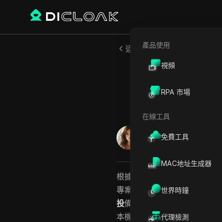
產品使用
返回
視頻
如何安全
RPA 市場
在線工具
Emily Grace Johnson
免費工具
2026年5月
12
分鐘 閱
MAC地址生成器
根據DeFiLlama的報告與
Redd
專案的新
空投
獵人，因為錯過
世界時鐘
投
備受關注，但真正的風險不
本機器人排擠，或是因為一個
代理檢測