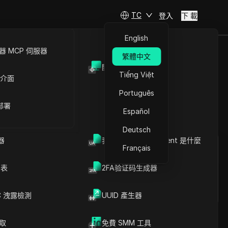
TC
登入
下 載
English
 MCP 伺服器
繁體中文
開放API
、風險與專
Tiếng Việt
 介面
Português
 部署
Español
提問
Deutsch
器
我的瀏覽器 User Agent 是什麼
Français
在ChatGPT中開啟
Copy Link
就此頁面提問
列表
2FA验证码生成器
在Claude中開啟
就此頁面提問
C 洩露檢測
UUID 產生器
爬取
免費 SMM 工具