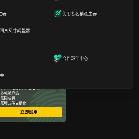
文章內容
生器
使用者名稱產生器
什麼是GAEA空投，為何引
發熱議？
圖片尺寸調整器
誰符合 GAEA 空投資格？主
要要求有哪些？
如何安全領取GAEA空投？
GAEA空投活動中需留意哪
些風險與詐騙？
合作夥伴中心
如何在不違規的前提下提高
你的GAEA空投獎勵？
DICloak如何協助您安全且高
券
效地管理多個 GAEA 空投領
最安全的指紋瀏覽器
取作業
領取GAEA空投後該做什
多帳號登錄
無限成員
麼？後續步驟與最佳實務
無程式碼自動化
常見問題
立即試用