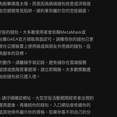
為點擊速度太慢，而是因為跳過錢包檢查或流程過
助您避開常見陷阱，順利拿到屬於您的空投額度。
空投的錢包。大多數使用者會依賴MetaMask或
兩款錢包獲GAEA官方領取頁面認可。請確保你的錢包已更
曾在公開裝置上使用過或與朋友共用過的錢包，這
魚腳本的目標。
的動作。請離線手寫記錄，避免儲存在雲端服務
驗證或進階簽署選項，請立即開啟。大多數獎勵遺
始前錢包就已遭入侵。
站。請仔細確認網址，大型空投活動期間經常會出現釣
實頁面後，再連結你的錢包。入口網站會依據你的
或其他條件顯示你的資格。如果你看不到自己的分