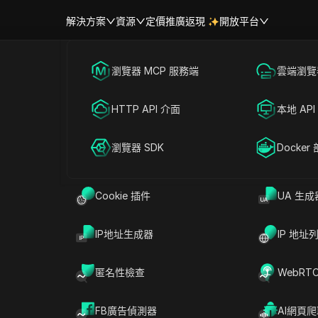
解決方案
資源
定價
推廣返現
開放平台
跨境電商
瀏覽器 MCP 服務端
海外社媒營銷
雲端瀏覽器
幫助中心
帳號共享
參與並最大化GAEA空投：步驟
聯盟營銷
HTTP API 介面
廣告投放
本地 API
家建議
RPA 市場（MCP）
擴展市場
網絡爬蟲
瀏覽器 SDK
帳號共享
Docker
Cookie 插件
UA 生成
讀
分享給
IP地址生成器
IP 地址
it
上的使用者投訴顯示，超過70%參與LayerZero
錢包關鍵操作或點擊仿冒連結而錯失獎勵。
蓋亞空
匿名性檢查
WebRT
只是錯過領取機會，還可能遭標記、被更聰明的腳
錯誤操作導致錢包被列入黑名單。那些只複製「逐
FB廣告偵測器
AI網頁