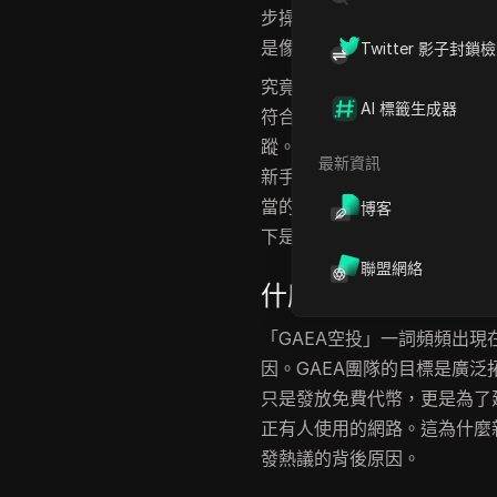
步操作」清單的人，往往太晚
是像使用重複代理這類小錯誤
Twitter 影子封鎖
究竟是什麼讓有些人能獲得完
AI 標籤生成器
符合資格、如何避開已知風險
蹤。本指南摒棄空泛炒作，一
最新資訊
新手常犯的錯誤，以及真正的
當的代理設定，每一步都至關
博客
下是你進行第一筆交易前必須
聯盟網絡
什麼是GAEA空投
「GAEA空投」一詞頻頻出現在
因。GAEA團隊的目標是廣
只是發放免費代幣，更是為了
正有人使用的網路。這為什麼
發熱議的背後原因。