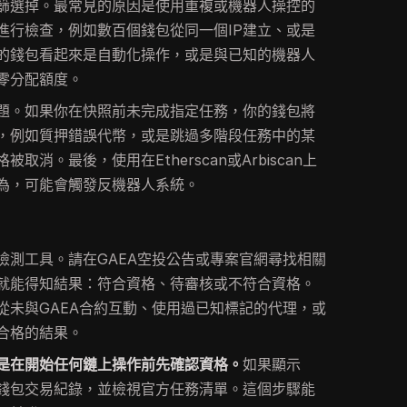
篩選掉。最常見的原因是使用重複或機器人操控的
進行檢查，例如數百個錢包從同一個IP建立、或是
的錢包看起來是自動化操作，或是與已知的機器人
零分配額度。
題。如果你在快照前未完成指定任務，你的錢包將
，例如質押錯誤代幣，或是跳過多階段任務中的某
消。最後，使用在Etherscan或Arbiscan上
為，可能會觸發反機器人系統。
檢測工具。請在GAEA空投公告或專案官網尋找相關
就能得知結果：符合資格、待審核或不符合資格。
從未與GAEA合約互動、使用過已知標記的代理，或
合格的結果。
是在開始任何鏈上操作前先確認資格。
如果顯示
錢包交易紀錄，並檢視官方任務清單。這個步驟能