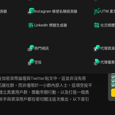
才發現機器人與更精明的使用者已經搶先一步，或
，就會導致自己的地址完全沒有實際分配額度。
檢測器
Instagram 帳號名稱檢測器
UTM 產
整獎勵？不僅是及早點擊，還要知道哪些錢包操作
LinkedIn 標題生成器
社交媒體
模式，以及察覺自己何時被專案的反機器人系統追
步步拆解真實用戶如何安全參與GAEA空投、大多數
「專業」優勢從何而來。從保護錢包安全到選擇適
重要，尤其當你想要確保自己能獲得分配額時。以
熱門視訊
代理資源
瞭解的重點。
空投
代理優惠
，為何引發熱議？
加密貨幣論壇與Twitter貼文中，這並非沒有原
泛拓展社群，而非僅限於一小群內部人士。這項空投不
建立真實用戶群、獎勵早期行動，以及打造一個真
新手與資深用戶都在密切關注這次推出。以下是引