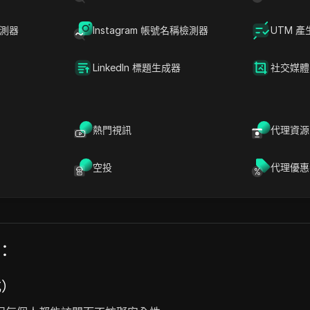
檢測器
Instagram 帳號名稱檢測器
UTM 產
LinkedIn 標題生成器
社交媒體
熱門視訊
代理資源
一個源自您品牌本質的革命性實體，旨在在每個市場和行業中表現出
過 200 個國家管理了超過 50,000 個品牌，涵蓋電子商務、
空投
代理優惠
高達 25 倍的投資回報率。它的目標是預測、實施和優化商業策略
號：
式）