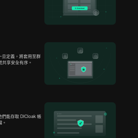
一旦定義，將套用至群
帳號共享安全有序。
存取 DICloak 帳
檔。