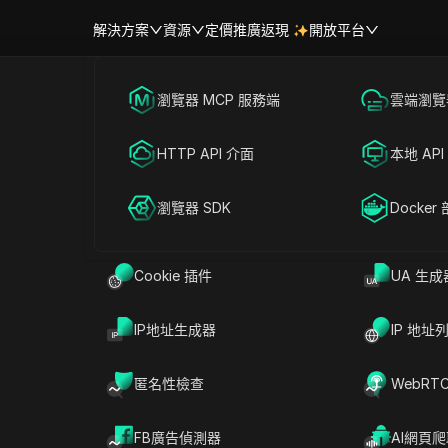
解決方案
資源
定價
推廣返現
開放平台
跨境電商
瀏覽器 MCP 服務端
海外社媒營銷
雲端瀏覽器
幫助中心
帳號共享
聯盟營銷
HTTP API 介面
廣告投放
本地 API
輕鬆共享 Head 帳號
RPA 市場（MCP）
擴展市場
網絡爬蟲
瀏覽器 SDK
帳號共享
Docker
 Head Max 帳戶
立即試用
Cookie 插件
UA 生成
計劃，釋放協作的力量，讓您能夠在設備之間無縫分享您
IP地址生成器
IP 地址
憑證和密碼的安全。無論您是剛開始使用免費計劃，還
單。體驗每日內容生成、病毒式創意和市場洞察，而不
匿名性檢查
WebRT
FB廣告偵測器
AI網頁