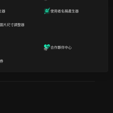
生器
使用者名稱產生器
圖片尺寸調整器
合作夥伴中心
色。它的指導原則是「我思考。我行動。我獲勝。只有結
科技、遊戲和 AI 等行業。通過不斷的學習和全天候的增
券
，消除不確定性，有效地作為單一 AI 平台內的全面