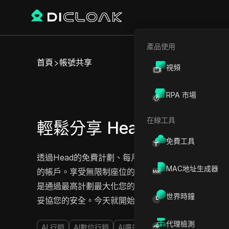
產品使用
首頁
帳號共享
視頻
RPA 市場
在線工具
輕鬆分享 Head Pro 計劃和
免費工具
透過Head的免費計劃、每月計劃、專業計劃和最高
MAC地址生成器
的帳戶。享受無限制座位的便利，同時保持您的帳戶
是通過最高計劃最大化您的生產力，分享從未如此簡
世界時鐘
妥協您的安全。今天就開始分享您的Head帳戶吧！
代理檢測
AI 行銷
AI數位行銷
AI廣告