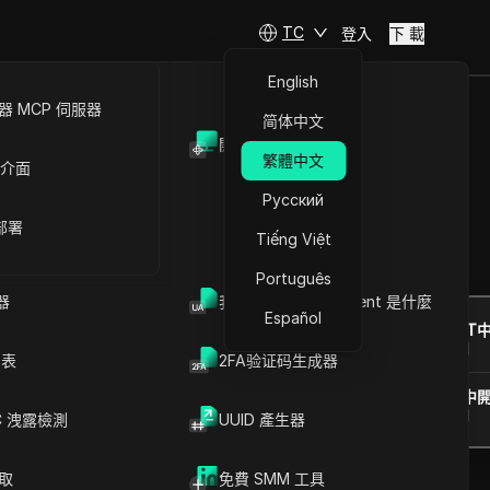
TC
登入
下 載
English
 MCP 伺服器
简体中文
開放API
繁體中文
 介面
Русский
 部署
Tiếng Việt
提問
Português
器
我的瀏覽器 User Agent 是什麼
Español
在ChatGPT
就此頁面提問
列表
2FA验证码生成器
在Claude中
就此頁面提問
C 洩露檢測
UUID 產生器
爬取
免費 SMM 工具