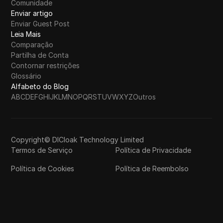
Comunidade
Enviar artigo
Enviar Guest Post
Leia Mais
Comparação
Partilha de Conta
Contornar restrições
Glossário
Alfabeto do Blog
A
B
C
D
E
F
G
H
I
J
K
L
M
N
O
P
Q
R
S
T
U
V
W
X
Y
Z
Outros
Copyright© DICloak Technology Limited
Termos de Serviço
Política de Privacidade
Política de Cookies
Política de Reembolso