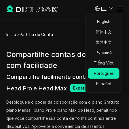
PT
English
简体中文
Início
Partilha de Conta
繁體中文
Compartilhe contas do Head
Русский
Tiếng Việt
com facilidade
Português
Compartilhe facilmente contas do plano
Español
Head Pro e Head Max
Experimente agora
Desbloqueie o poder da colaboração com o plano Gratuito,
plano Mensal, plano Pro e plano Max do Head, permitindo
que você compartilhe sua conta de forma contínua entre
dispositivos. Aproveite a conveniência de assentos