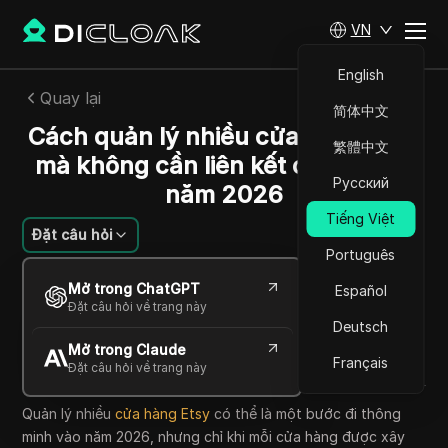
VN
English
Quay lại
简体中文
Cách quản lý nhiều cửa hàng Etsy
繁體中文
mà không cần liên kết chúng vào
Русский
năm 2026
Tiếng Việt
Đặt câu hỏi
Português
Ana Costa
Mở trong ChatGPT
Español
05 Th06 2026
11
Đọc trong giây phút
Đặt câu hỏi về trang này
Chia sẻ với
Deutsch
Mở trong Claude
Copy Link
Français
Đặt câu hỏi về trang này
Quản lý nhiều
cửa hàng Etsy
có thể là một bước đi thông
minh vào năm 2026, nhưng chỉ khi mỗi cửa hàng được xây