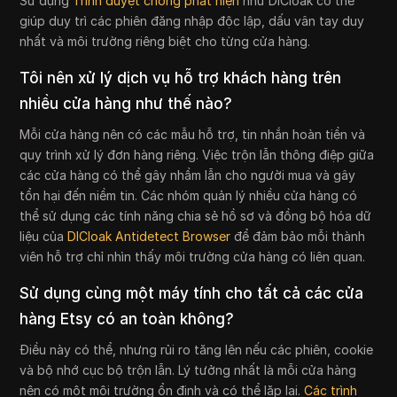
Sử dụng
Trình duyệt chống phát hiện
như DICloak có thể
giúp duy trì các phiên đăng nhập độc lập, dấu vân tay duy
nhất và môi trường riêng biệt cho từng cửa hàng.
Tôi nên xử lý dịch vụ hỗ trợ khách hàng trên
nhiều cửa hàng như thế nào?
Mỗi cửa hàng nên có các mẫu hỗ trợ, tin nhắn hoàn tiền và
quy trình xử lý đơn hàng riêng. Việc trộn lẫn thông điệp giữa
các cửa hàng có thể gây nhầm lẫn cho người mua và gây
tổn hại đến niềm tin. Các nhóm quản lý nhiều cửa hàng có
thể sử dụng các tính năng chia sẻ hồ sơ và đồng bộ hóa dữ
liệu của
DICloak Antidetect Browser
để đảm bảo mỗi thành
viên hỗ trợ chỉ nhìn thấy môi trường cửa hàng có liên quan.
Sử dụng cùng một máy tính cho tất cả các cửa
hàng Etsy có an toàn không?
Điều này có thể, nhưng rủi ro tăng lên nếu các phiên, cookie
và bộ nhớ cục bộ trộn lẫn. Lý tưởng nhất là mỗi cửa hàng
nên có một môi trường ổn định và có thể lặp lại.
Các trình