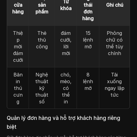
Từ
cửa
sản
thái
Ghi chú
khóa
hàng
phẩm
đơn
hàng
Thiệ
Thẻ
đám
15
Phông
p
thủ
cưới,
lệnh
chữ có
mời
công
lời
mở
thể tùy
đám
mời
chỉnh
cưới
Bản
Nghệ
chó,
8
Tải
in
thuật
mèo,
lệnh
xuống
thú
kỹ
có
mở
ngay lập
cưn
thuật
thể
tức
g
số
in
Quản lý đơn hàng và hỗ trợ khách hàng riêng
biệt