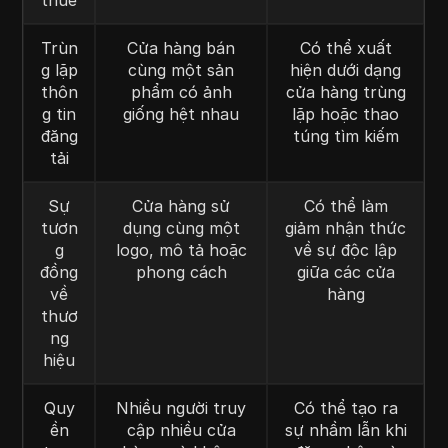
Trùn
Cửa hàng bán
Có thể xuất
g lặp
cùng một sản
hiện dưới dạng
thôn
phẩm có ảnh
cửa hàng trùng
g tin
giống hệt nhau
lặp hoặc thao
đăng
túng tìm kiếm
tải
Sự
Cửa hàng sử
Có thể làm
tươn
dụng cùng một
giảm nhận thức
g
logo, mô tả hoặc
về sự độc lập
đồng
phong cách
giữa các cửa
về
hàng
thươ
ng
hiệu
Quy
Nhiều người truy
Có thể tạo ra
ền
cập nhiều cửa
sự nhầm lẫn khi