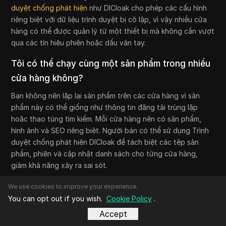
duyệt chống phát hiện
như DICloak cho phép các cấu hình
riêng biệt với dữ liệu trình duyệt bị cô lập, vì vậy nhiều cửa
hàng có thể được quản lý từ một thiết bị mà không cần vượt
qua các tín hiệu phiên hoặc dấu vân tay.
Tôi có thể chạy cùng một sản phẩm trong nhiều
cửa hàng không?
Bạn không nên lặp lại sản phẩm trên các cửa hàng vì sản
phẩm này có thể giống như thông tin đăng tải trùng lặp
hoặc thao túng tìm kiếm. Mỗi cửa hàng nên có sản phẩm,
hình ảnh và SEO riêng biệt. Người bán có thể sử dụng Trình
duyệt chống phát hiện DICloak để tách biệt các tệp sản
phẩm, phiên và cập nhật danh sách cho từng cửa hàng,
giảm khả năng xảy ra sai sót.
Tôi nên làm gì nếu một cửa hàng bị tạm ngưng?
We use cookies to improve your experience.
You can opt out if you wish.
Cookie Policy
.
Nếu cửa hàng bị tạm ngưng, đừng mở cửa hàng mới để bỏ
Accept
qua vấn đề. Đầu tiên, xác định lý do, khắc phục các vấn đề