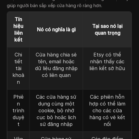
giúp người bán sắp xếp cửa hàng rõ ràng hơn.
Tín
hiệu
Tại sao nó lại
Nó có nghĩa là gì
liên
quan trọng
kết
Chi
Cửa hàng chia sẻ
Etsy có thể
tiết
tên, email hoặc
nhận thấy các
tài
dữ liệu đăng nhập
liên kết sở hữu
khoả
có liên quan
n
Phiê
Các cửa hàng sử
Các phiên hỗn
n
dụng cùng một
hợp có thể làm
trình
cookie, bộ nhớ
cho các cửa
duyệ
cục bộ hoặc lịch
hàng có vẻ kết
t
sử đăng nhập
nối
Vân
Cửa hàng sử
Các đặc điểm