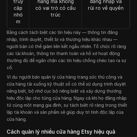
truy
hàng mà không
đăng nhập và
cập
có vai trò có cấu
rủi ro về quyền
nhó
trúc
m
Bằng cách tách biệt các tín hiệu này — thông tin đăng
nhập, trình duyệt, thiết bị và thương hiệu khác nhau —
người bán có thể giảm liên kết ngẫu nhiên. Tổ chức rõ ràng
các tài khoản, thông tin thanh toán và hồ sơ hoạt động
thường đủ để ngăn chặn các tín hiệu chồng chéo tạo ra sự
cố.
Ví dụ: người bán quản lý cửa hàng trang sức thủ công và
cửa hàng tải xuống kỹ thuật số có thể sử dụng trình duyệt
riêng biệt, bộ nhớ cục bộ riêng biệt và xây dựng thương
hiệu độc lập cho từng cửa hàng. Ngay cả khi họ đăng nhập
từ cùng một mạng gia đình, sự tách biệt rõ ràng trong thiết
lập tài khoản và sản phẩm sẽ giúp duy trì tính độc lập của
cửa hàng.
Cách quản lý nhiều cửa hàng Etsy hiệu quả