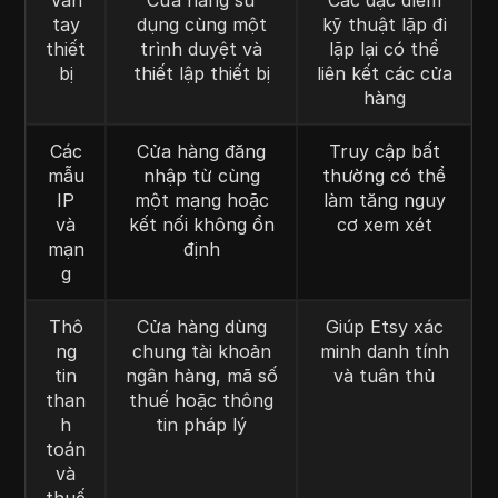
tay
dụng cùng một
kỹ thuật lặp đi
thiết
trình duyệt và
lặp lại có thể
bị
thiết lập thiết bị
liên kết các cửa
hàng
Các
Cửa hàng đăng
Truy cập bất
mẫu
nhập từ cùng
thường có thể
IP
một mạng hoặc
làm tăng nguy
và
kết nối không ổn
cơ xem xét
mạn
định
g
Thô
Cửa hàng dùng
Giúp Etsy xác
ng
chung tài khoản
minh danh tính
tin
ngân hàng, mã số
và tuân thủ
than
thuế hoặc thông
h
tin pháp lý
toán
và
thuế