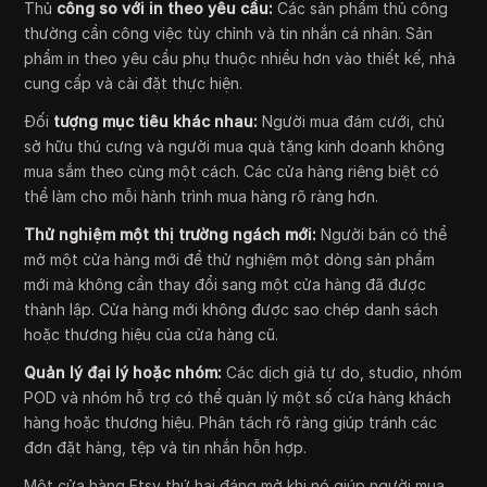
Thủ
công so với in theo yêu cầu:
Các sản phẩm thủ công
thường cần công việc tùy chỉnh và tin nhắn cá nhân. Sản
phẩm in theo yêu cầu phụ thuộc nhiều hơn vào thiết kế, nhà
cung cấp và cài đặt thực hiện.
Đối
tượng mục tiêu khác nhau:
Người mua đám cưới, chủ
sở hữu thú cưng và người mua quà tặng kinh doanh không
mua sắm theo cùng một cách. Các cửa hàng riêng biệt có
thể làm cho mỗi hành trình mua hàng rõ ràng hơn.
Thử nghiệm một thị trường ngách mới:
Người bán có thể
mở một cửa hàng mới để thử nghiệm một dòng sản phẩm
mới mà không cần thay đổi sang một cửa hàng đã được
thành lập. Cửa hàng mới không được sao chép danh sách
hoặc thương hiệu của cửa hàng cũ.
Quản lý đại lý hoặc nhóm:
Các dịch giả tự do, studio, nhóm
POD và nhóm hỗ trợ có thể quản lý một số cửa hàng khách
hàng hoặc thương hiệu. Phân tách rõ ràng giúp tránh các
đơn đặt hàng, tệp và tin nhắn hỗn hợp.
Một cửa hàng Etsy thứ hai đáng mở khi nó giúp người mua