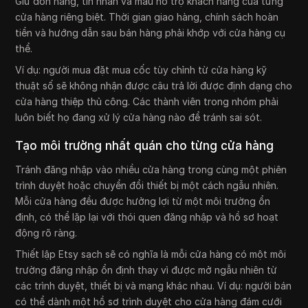
Giữ đơn hàng, tin nhắn và mẫu hỗ trợ khách hàng của từng
cửa hàng riêng biệt. Thời gian giao hàng, chính sách hoàn
tiền và hướng dẫn sau bán hàng phải khớp với cửa hàng cụ
thể.
Ví dụ: người mua đặt mua cốc tùy chỉnh từ cửa hàng kỹ
thuật số sẽ không nhận được câu trả lời được định dạng cho
cửa hàng thiệp thủ công. Các thành viên trong nhóm phải
luôn biết họ đang xử lý cửa hàng nào để tránh sai sót.
Tạo môi trường nhất quán cho từng cửa hàng
Tránh đăng nhập vào nhiều cửa hàng trong cùng một phiên
trình duyệt hoặc chuyển đổi thiết bị một cách ngẫu nhiên.
Mỗi cửa hàng đều được hưởng lợi từ một môi trường ổn
định, có thể lặp lại với thói quen đăng nhập và hồ sơ hoạt
động rõ ràng.
Thiết lập Etsy sạch sẽ có nghĩa là mỗi cửa hàng có một môi
trường đăng nhập ổn định thay vì được mở ngẫu nhiên từ
các trình duyệt, thiết bị và mạng khác nhau. Ví dụ: người bán
có thể dành một hồ sơ trình duyệt cho cửa hàng đám cưới