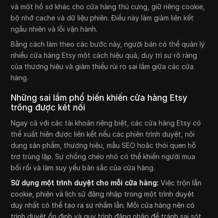
và một hồ sơ khác cho cửa hàng thú cưng, giữ riêng cookie,
bộ nhớ cache và dữ liệu phiên. Điều này làm giảm liên kết
ngẫu nhiên và lỗi vận hành.
Bằng cách làm theo các bước này, người bán có thể quản lý
nhiều cửa hàng Etsy một cách hiệu quả, duy trì sự rõ ràng
của thương hiệu và giảm thiểu rủi ro sai lầm giữa các cửa
hàng.
Những sai lầm phổ biến khiến cửa hàng Etsy
trông được kết nối
Ngay cả với các tài khoản riêng biệt, các cửa hàng Etsy có
thể xuất hiện được liên kết nếu các phiên trình duyệt, nội
dung sản phẩm, thương hiệu, mẫu SEO hoặc thói quen hỗ
trợ trùng lặp. Sự chồng chéo nhỏ có thể khiến người mua
bối rối và làm suy yếu bản sắc của cửa hàng.
Sử dụng một trình duyệt cho mỗi cửa hàng:
Việc trộn lẫn
cookie, phiên và lịch sử đăng nhập trong một trình duyệt
duy nhất có thể tạo ra sự nhầm lẫn. Mỗi cửa hàng nên có
trình duyệt ổn định và quy trình đăng nhập để tránh sai sót.