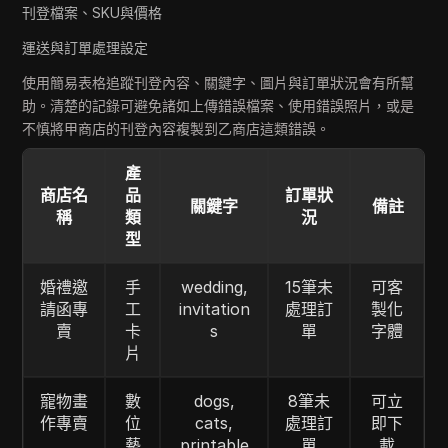
刊登檔案、SKU與價格
運送與訂單處理設定
使用簡易表格追蹤刊登內容、關鍵字、圖片與訂單狀況會有所幫
助。清楚的記錄可避免諸如上傳錯誤檔案、使用錯誤照片，或是
不慎將甲商店的刊登內容複製到乙商店這類錯誤。
產
商店名
品
訂單狀
關鍵字
備註
稱
類
況
型
婚禮邀
手
wedding,
15筆未
可客
請函專
工
invitation
處理訂
製化
賣
卡
s
單
字體
片
寵物畫
數
dogs,
8筆未
可立
作專賣
位
cats,
處理訂
即下
藝
printable
單
載