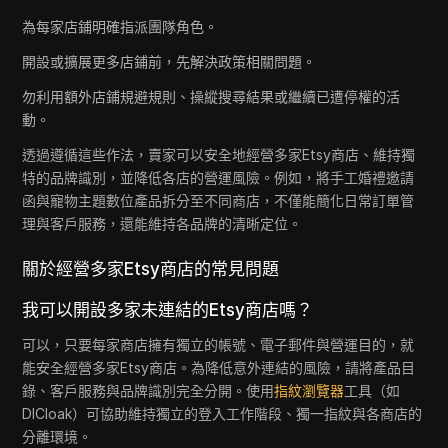
為每家店鋪明確指派團隊角色。
開設或擴展更多店鋪前，先解決政策相關問題。
勿利用額外店鋪規避規則、操縱搜尋結果或繼續已遭停權的活
動。
透過遵循這些作法，賣家可以安全地經營多家Etsy商店、維持獨
特的品牌識別，並降低各店的營運風險。例如，將手工婚禮邀請
函與寵物主題數位產品拆分至不同商店，不僅能簡化日常訂單管
理與客戶服務，還能維持各品牌的清晰定位。
關於經營多家Etsy商店的常見問題
我可以開設多家未連結的Etsy商店嗎？
可以，只要每家商店擁有獨立的帳號、電子郵件與營運目的，就
能安全經營多家Etsy商店。為降低意外連結的風險，請將產品目
錄、客戶服務與品牌識別完全分開。使用
指紋瀏覽器
工具（如
DICloak）可協助維持獨立的登入工作階段、獨一指紋與各商店的
分離環境。