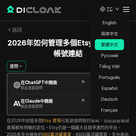
TC
English
返回
简体中文
2026年如何管理多個Etsy商店且避免
繁體中文
帳號連結
Русский
提問
Tiếng Việt
Português
Ana Costa
在ChatGPT中開啟
2026年6月
13
分鐘 閱讀
就此頁面提問
Español
分享給
Deutsch
在Claude中開啟
Copy Link
就此頁面提問
Français
在2026年經營多間
Etsy 賣場
可能是個明智的策略，但前提是每個
賣場都有明確的定位。Etsy仍是一個龐大且競爭激烈的平台，
2025年平台擁有約
560萬活躍賣家
、8650萬活躍買家，平台商品