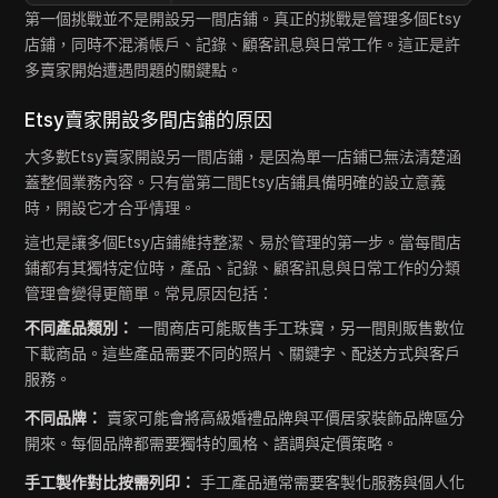
第一個挑戰並不是開設另一間店鋪。真正的挑戰是管理多個Etsy
店鋪，同時不混淆帳戶、記錄、顧客訊息與日常工作。這正是許
多賣家開始遭遇問題的關鍵點。
Etsy賣家開設多間店鋪的原因
大多數Etsy賣家開設另一間店鋪，是因為單一店鋪已無法清楚涵
蓋整個業務內容。只有當第二間Etsy店鋪具備明確的設立意義
時，開設它才合乎情理。
這也是讓多個Etsy店鋪維持整潔、易於管理的第一步。當每間店
鋪都有其獨特定位時，產品、記錄、顧客訊息與日常工作的分類
管理會變得更簡單。常見原因包括：
不同產品類別：
一間商店可能販售手工珠寶，另一間則販售數位
下載商品。這些產品需要不同的照片、關鍵字、配送方式與客戶
服務。
不同品牌：
賣家可能會將高級婚禮品牌與平價居家裝飾品牌區分
開來。每個品牌都需要獨特的風格、語調與定價策略。
手工製作對比按需列印：
手工產品通常需要客製化服務與個人化