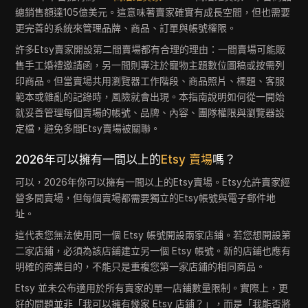
總銷售額達105億美元。這意味著賣家確實有成長空間，但也需要
更完善的系統來管理品牌、商品、訂單與帳號權限。
許多Etsy賣家開設第二間賣場都有合理的理由：一間賣場可能販
售手工婚禮邀請函，另一間則專注於寵物主題數位圖稿或按需列
印商品。但當賣場共用瀏覽器工作階段、商品照片、標題、客服
範本或雜亂的記錄時，風險就會出現。本指南說明如何從一開始
就妥善管理每個賣場的帳號、品牌、內容、團隊權限與瀏覽器設
定檔，避免多間Etsy賣場被關聯。
2026年可以擁有一間以上的
Etsy 賣場
嗎？
可以，2026年你可以擁有一間以上的Etsy賣場。Etsy允許賣家經
營多間賣場，但每個賣場都需要獨立的Etsy帳號與電子郵件地
址。
這代表您無法使用同一個 Etsy 帳號開設兩家店鋪。若您想開設第
二家店鋪，必須為該店鋪建立另一個 Etsy 帳號。新的店鋪也應有
明確的商業目的，不能只是重複您第一家店鋪的相同商品。
Etsy 並未公布適用於所有賣家的單一店鋪數量限制。實際上，更
好的問題並非「我可以擁有幾家 Etsy 店鋪？」，而是「我能否將