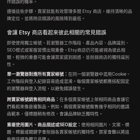
作錯誤的機率。
遵循這些步驟，賣家就能有效管理多間 Etsy 商店，維持清晰的品
牌定位，並將跨店錯誤的風險降到最低。
會讓 Etsy 商店看起來彼此相關的常見錯誤
即使使用獨立帳號，若瀏覽器工作階段、產品內容、品牌識別、
SEO模式或客服習慣出現重疊，Etsy商店仍可能被視為彼此相
關。輕微的重疊可能會讓買家感到困惑，並削弱商店的獨特識別
性。
單一瀏覽器對應所有賣家帳號：
在同一個瀏覽器中混用Cookie、
工作階段與登入紀錄容易造成混淆。每個賣家帳號都應搭配固定
的瀏覽器與登入流程，以避免錯誤發生。
跨賣家帳號銷售相同商品：
在多個賣家帳號上架相同商品會讓它
們看起來像是複製品。例如，兩個賣家帳號販售幾乎相同的邀請
函範本，僅標題稍有修改，會讓品牌缺乏獨特性。
重複使用圖片、商品描述或SEO設定：
使用相同圖片、文案、標
題、標籤或關鍵字會削弱各賣家帳號的獨特性，買家會難以將這
些商店視為獨立品牌。