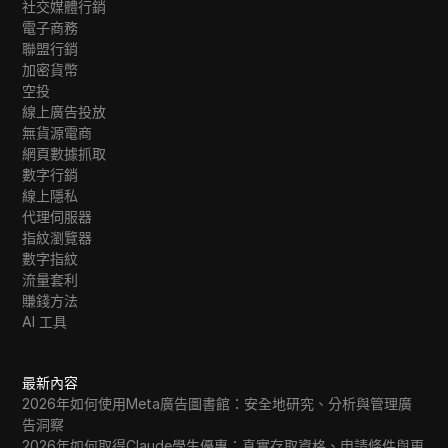
社交媒體行銷
電子商務
聯盟行銷
加密貨幣
空投
線上廣告投放
無貨源電商
網頁數據抓取
數字行銷
線上隱私
代理伺服器
指紋瀏覽器
數字指紋
流量套利
賺錢方法
AI 工具
最新內容
2026年如何使用Meta廣告圖書館：安全地研究、分析與管理廣
告洞察
2026年如何取得Claude學生優惠：真實存取資格、申請條件與更