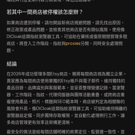
若其中一間商店被停權該怎麼辦？
如果商店遭到停權，請勿開設新商店規避問題。請先找出原因，
修正政策或產品問題，並檢查其他商店是否有類似風險。使用像
DICloak這類指紋瀏覽器工具，可協助在審核或復原期間管理多間
商店，將登入工作階段、指紋與
proxies
分開，同時安全處理問
題。
結論
在2026年成功管理多間Etsy商店，需將每間商店視為獨立企業。
賣家應為每間商店使用單獨的Etsy帳戶與電子郵件，維持獨特的
產品目錄、品牌識別與客服範本，並妥善整理營運記錄。當瀏覽
器、工作階段、指紋、代理伺服器與團隊活動重疊，或跨商店重
複使用產品、照片、標題與SEO範本時，商店被判定為相關聯的
風險會升高。像DICloak這類指紋瀏覽器工具，可協助維持隔離的
瀏覽器設定檔、同步團隊存取權限，並自動化處理例行工作，讓
多商店管理更有效率且架構更清晰。
最安全的做法是給每間店舖明確的商業定位、監營運一致性，並