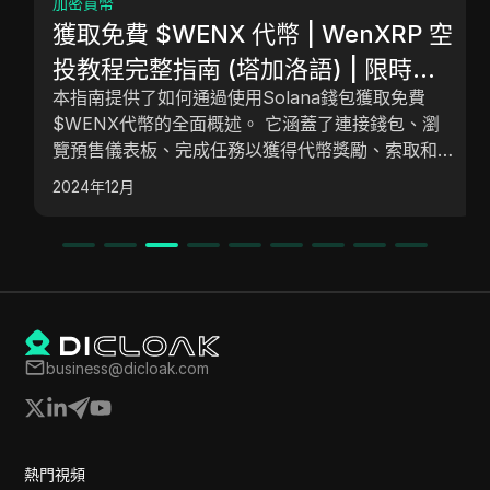
加密貨幣
獲取免費 $WENX 代幣 | WenXRP 空
投教程完整指南 (塔加洛語) | 限時優
本指南提供了如何通過使用Solana錢包獲取免費
惠！
$WENX代幣的全面概述。 它涵蓋了連接錢包、瀏
覽預售儀表板、完成任務以獲得代幣獎勵、索取和管
理代幣以及監控交易的過程。 鼓勵社區參與以最大
2024年12月
化機會。 本指南還解答了有關錢包使用、交易費用
和安全措施的常見問題。
business@dicloak.com
熱門視頻