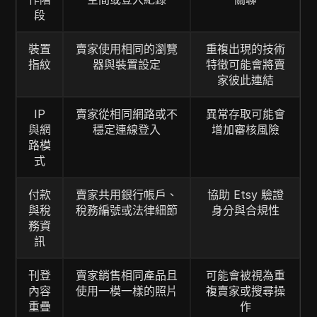
段
裝置
賣家使用相同的瀏覽
重複出現的技術
指紋
器與裝置設定
特徵可能會將賣
家彼此連結
IP
賣家從相同網路或不
異常存取可能會
與網
穩定連線登入
增加審核風險
路模
式
付款
賣家共用銀行帳戶、
協助 Etsy 驗證
與稅
稅務編號或法律細節
身分與合規性
務資
訊
刊登
賣家銷售相同產品且
可能會被視為重
內容
使用一模一樣的照片
複賣家或搜尋操
重疊
作