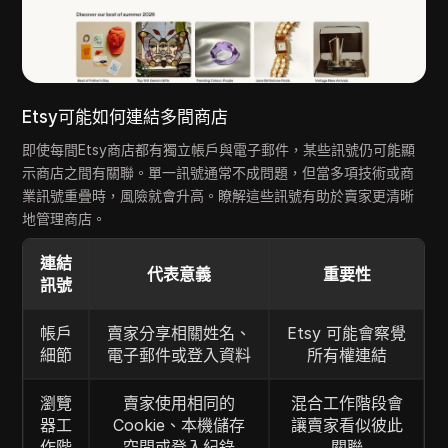
Etsy可能如何連結多間商店
即使每間Etsy商店都有獨立帳戶與電子郵件，某些訊號仍可能顯
示商店之間有關聯。單一訊號通常不成問題，但當多項技術或商
業訊號重疊時，風險就會升高。瞭解這些訊號有助於賣家更清晰
地管理商店。
連結
代表意義
重要性
訊號
帳戶
賣家分享相關姓名、
Etsy 可能會察覺
細節
電子郵件或登入資料
所有權連結
瀏覽
賣家使用相同的
混合工作階段會
器工
Cookie、本機儲存
讓賣家看似彼此
作階
空間或登入紀錄
關聯