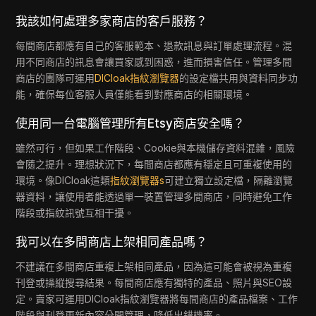
我該如何處理多家商店的客戶服務？
每間商店都應有自己的客服範本、退款訊息與訂單處理流程。混
用不同商店的訊息會讓買家感到困惑，進而損害信任。管理多間
商店的團隊可運用
DICloak指紋瀏覽器
的設定檔共用與資料同步功
能，確保每位客服人員僅能看到對應商店的相關環境。
使用同一台電腦管理所有Etsy商店安全嗎？
雖然可行，但如果工作階段、Cookie與本機儲存資料混雜，風險
會隨之提升。理想狀況下，每間商店都應有穩定且可重複使用的
環境。像DICloak這類
指紋瀏覽器s
可建立獨立設定檔，隔離瀏覽
器資料，讓使用者能透過單一裝置管理多間商店，同時避免工作
階段或指紋訊號互相干擾。
我可以在多間商店上架相同產品嗎？
不建議在多間商店重複上架相同產品，因為這可能會被視為重複
刊登或操縱搜尋結果。每間商店應有獨特的產品、照片與SEO設
定。賣家可運用DICloak指紋瀏覽器將每間商店的產品檔案、工作
階段與刊登更新內容分開管理，降低出錯機率。