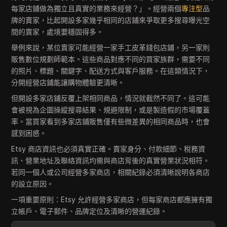
每家店鋪做為獨立且真實的業務來經營？」。經營兩個
專注型
品
牌的賣家，比起開設多家幾乎相同的店鋪來爭取更多搜尋曝光空
間的賣家，處境要穩固得多。
舉例來說，某位賣家可能經營一家手工皮革錢包店鋪，另一家則
販售數位規劃師範本。這些商品對應不同的買家族群，需要不同
的照片、標題、關鍵字、配送方式與客戶服務。在這類情況下，
分開經營店鋪能讓購物體驗更清晰。
但開設多家店鋪反覆上架相同商品，情況就截然不同了。這可能
會被視為企圖操縱搜尋結果、規避限制，或是製造假的市場覆蓋
率。當買家看到多家店鋪販售僅有些微差異的相同商品時，也會
感到困惑。
Etsy 商店資訊也必須真實正確。賣家身分、付款細節、稅務資
訊、營業地址及聯絡資訊均需與商店背後的真實營業狀況相符。
若同一個人或公司經營多家商店，相關紀錄必須清晰說明各商店
的設立原因。
一項重要原則：Etsy 允許經營多家商店，但每家商店都應擁有獨
立帳戶、電子郵件、品牌定位及清晰的營運紀錄。