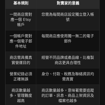
基本規則
對賣家的意義
一間商店需對
您需為每間商店設定獨立登入帳
應一個 Etsy
號
帳戶
一個帳戶需對
每間商店應使用獨一無二的電子
應一個電子郵
郵件
件地址
商店需具備真
經營不同品牌或產品線，比複製
實營運目的
商店更具合理性
營業紀錄必須
身分、付款、稅務及聯絡資訊均
正確無誤
需真實
商店數量越
商店數量越多，意味著需要追蹤
多，管理難度
的訂單、訊息、商品上架資訊及
越高
檔案也越多