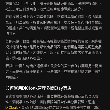
讓情況惡化。相反地，請仔細閱讀Etsy的通知，瞭解停權原因，
確認是哪些刊登內容、政策或帳戶細節導致此處分。
若停權可提出上訴，請準備清晰、正確且具體的資料，包括螢幕
截圖、訂單紀錄、與買家的往來訊息，以及任何能證明符合規範
的證據。與Etsy溝通時，請簡潔陳述事實，避免發送重複或混淆
的訊息。
舉例來說，數位下載商店因版權聲明錯誤遭停權的賣家，應先檢
視其他所有商店是否有類似商品列表。他們可能需要先調整商品
說明或移除商品，才能提出上訴。此時開設新商店並無法消除風
險，還可能被Etsy標註。
若其中一間Etsy商店遭停權，最安全的第一步並非開設另一間商
店，而是先了解停權原因、解決問題，並檢視其他商店是否有相
同風險。
如何運用DICloak管理多間Etsy商店
賣家管理多間Etsy商店時，主要挑戰在於將每間商店的登入資
料、瀏覽器工作階段、團隊權限與日常作業分開管理。透過
DICloak
，賣家可為每間Etsy商店建立一個瀏覽器設定檔，如此