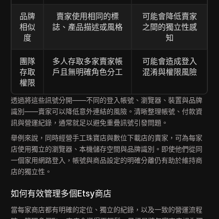
品牌
賣家使用相同的標
可能會降低賣家
相似
誌、產品描述或風格
之間的獨立性感
度
知
團隊
多人存取多家賣家帳
可能會造成登入
存取
戶且無明確角色分工
混淆與權限風險
權限
透過將這些訊號分開——不同的登入帳號、瀏覽器、裝置與品牌
識別——賣家可以降低意外連結的風險。清晰整理帳號、付款資
訊與營運紀錄，通常就足以避免重疊訊號引發問題。
舉例來說，同時經營手工珠寶店與數位下載店的賣家，可為每家
店使用獨立的瀏覽器、本機儲存空間與品牌識別。即使他們從同
一個家用網路登入，帳號與商品設定的明確分離仍有助於維持商
店的獨立性。
如何有效管理多個Etsy商店
當每家商店都有明確的定位、獨立的紀錄，以及一致的營運流程