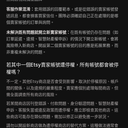
客服作業混淆：
套用錯誤的回覆範本，或是從錯誤的賣家帳號發
送訊息，都會損害買家信任。團隊必須確認自己正在處理的是哪
個賣家帳號的訂單與詢問。
未解決既有問題就開立新賣家帳號：
在既有帳號仍存在問題（如
訂單延遲、違規、智慧財產權申訴）的情況下開立新帳號，會將
風險帶入新商店。開設第二個賣家帳號的目的應是拓展業務，而
非重複未解決的問題。
若其中一個Etsy賣家帳號遭停權，所有帳號都會被停
權嗎？
不一定。其他Etsy商店是否會受到影響，取決於停權原因、帳戶
間的關係，以及違規的嚴重程度。賣家應個別處理每間商店，但
需全面調查所有商店的風險。
若某間商店因刊登錯誤、付款問題、身分驗證問題、智慧財產權
申訴、客服失當或違反政策而遭停權，應立即檢查其他商店。這
些商店可能存在類似問題，需加以修正以避免進一步狀況。
請勿以開設新商店做為遭停權商店的替代方案，這種做法通常會