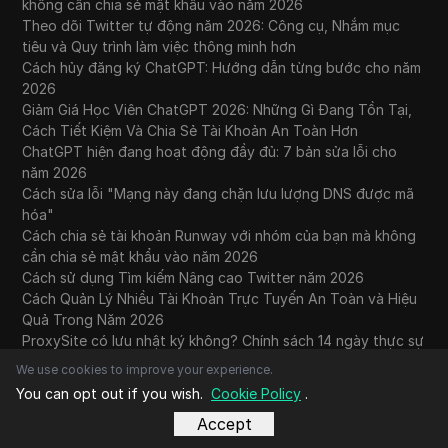
không cần chia sẻ mật khẩu vào năm 2026
Theo dõi Twitter tự động năm 2026: Công cụ, Nhắm mục
tiêu và Quy trình làm việc thông minh hơn
Cách hủy đăng ký ChatGPT: Hướng dẫn từng bước cho năm
2026
Giảm Giá Học Viên ChatGPT 2026: Những Gì Đang Tồn Tại,
Cách Tiết Kiệm Và Chia Sẻ Tài Khoản An Toàn Hơn
ChatGPT hiện đang hoạt động đầy đủ: 7 bản sửa lỗi cho
năm 2026
Cách sửa lỗi "Mạng này đang chặn lưu lượng DNS được mã
hóa"
Cách chia sẻ tài khoản Runway với nhóm của bạn mà không
cần chia sẻ mật khẩu vào năm 2026
Cách sử dụng Tìm kiếm Nâng cao Twitter năm 2026
Cách Quản Lý Nhiều Tài Khoản Trực Tuyến An Toàn và Hiệu
Quả Trong Năm 2026
ProxySite có lưu nhật ký không? Chính sách 14 ngày thực sự
nói gì
We use cookies to improve your experience.
You can opt out if you wish.
Cookie Policy
.
Video xu hướng hàng đầu
Accept
tháng 7 2026