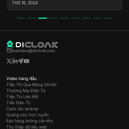
Th12 16, 2024
la. Quá trình này bao gồm việc thiết lập ví,
tham gia airdrop, giữ token để nhận thưởng, và
sử dụng các chương trình giới thiệu để có thêm
thu nhập. Nó cũng đề cập đến cách rút tiền
kiếm được thông qua Pancake Swap.
business@dicloak.com
Video hàng đầu
Tiếp Thị Qua Mạng Xã Hội
Thương Mại Điện Tử
Tiếp Thị Liên Kết
Tiền Điện Tử
Canh tác airdrop
Quảng cáo trực tuyến
Bán hàng không cần kho
Thu thập dữ liệu web