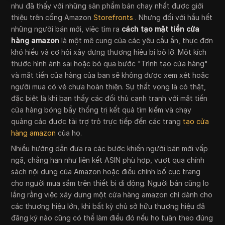
như đã thấy với những sản phẩm bán chạy nhất được giới
thiệu trên cổng Amazon
Storefronts
. Nhưng đối với hầu hết
những người bán mới, việc tìm ra
cách tạo mặt tiền cửa
hàng amazon
là một mê cung của các yêu cầu ẩn, thực đơn
khó hiểu và cơ hội xây dựng thương hiệu bị bỏ lỡ. Một kích
thước hình ảnh sai hoặc bỏ qua bước "Trình tạo cửa hàng"
và mặt tiền cửa hàng của bạn sẽ không được xem xét hoặc
người mua có vẻ chưa hoàn thiện. Sự thất vọng là có thật,
đặc biệt là khi bạn thấy các đối thủ cạnh tranh với mặt tiền
cửa hàng bóng bẩy thống trị kết quả tìm kiếm và chạy
quảng cáo được tài trợ trỏ trực tiếp đến các trang
tạo cửa
hàng amazon
của họ.
Nhiều hướng dẫn đưa ra các bước khiến người bán mới vấp
ngã, chẳng hạn như liên kết ASIN phù hợp, vượt qua chính
sách nội dung của Amazon hoặc điều chỉnh bố cục trang
cho người mua sắm trên thiết bị di động. Người bán cũng lo
lắng rằng việc xây dựng một cửa hàng amazon chỉ dành cho
các thương hiệu lớn, khi bất kỳ chủ sở hữu thương hiệu đã
đăng ký nào cũng có thể làm điều đó nếu họ tuân theo đúng