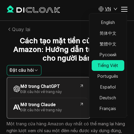
VN
English
Quay lại
简体中文
Cách tạo mặt tiền cửa hàng
繁體中文
Amazon: Hướng dẫn từng bước
Русский
cho người bán
Tiếng Việt
Đặt câu hỏi
Português
Nguyễn Minh Khôi
Mở trong ChatGPT
Español
12 Th06 2026
10
Đọc trong giây phút
Đặt câu hỏi về trang này
Chia sẻ với
Deutsch
Mở trong Claude
Copy Link
Français
Đặt câu hỏi về trang này
Một trang cửa hàng Amazon duy nhất có thể mang lại hàng
nghìn lượt xem chỉ sau một đêm nếu được xây dựng đúng,