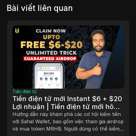
Bài viết liên quan
Tiền điện tử
Tiền điện tử mới Instant $6 + $20
Lợi nhuận | Tiền điện tử mới hôm
nay | Airdrop ví Sahal | Token
Hướng dẫn này khám phá các cơ hội kiếm tiền
MRHB
với Sahal Wallet, bao gồm việc tham gia airdrop
và mua token MRHB. Người dùng có thể kiếm
từ 3 đến 6 đô la, có khả năng tăng lên tới 20 đô