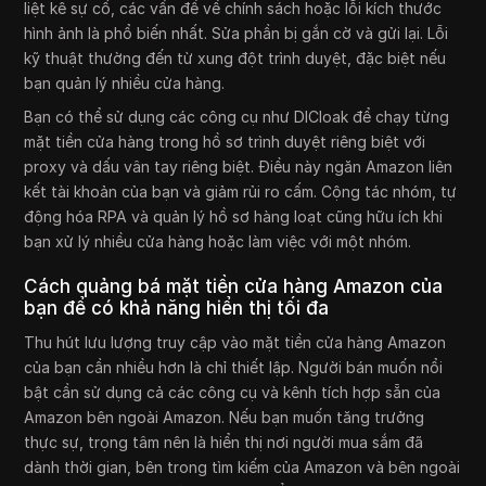
liệt kê sự cố, các vấn đề về chính sách hoặc lỗi kích thước
hình ảnh là phổ biến nhất. Sửa phần bị gắn cờ và gửi lại. Lỗi
kỹ thuật thường đến từ xung đột trình duyệt, đặc biệt nếu
bạn quản lý nhiều cửa hàng.
Bạn có thể sử dụng các công cụ như DICloak để chạy từng
mặt tiền cửa hàng trong hồ sơ trình duyệt riêng biệt với
proxy và dấu vân tay riêng biệt. Điều này ngăn Amazon liên
kết tài khoản của bạn và giảm rủi ro cấm. Cộng tác nhóm, tự
động hóa RPA và quản lý hồ sơ hàng loạt cũng hữu ích khi
bạn xử lý nhiều cửa hàng hoặc làm việc với một nhóm.
Cách quảng bá mặt tiền cửa hàng Amazon của
bạn để có khả năng hiển thị tối đa
Thu hút lưu lượng truy cập vào mặt tiền cửa hàng Amazon
của bạn cần nhiều hơn là chỉ thiết lập. Người bán muốn nổi
bật cần sử dụng cả các công cụ và kênh tích hợp sẵn của
Amazon bên ngoài Amazon. Nếu bạn muốn tăng trưởng
thực sự, trọng tâm nên là hiển thị nơi người mua sắm đã
dành thời gian, bên trong tìm kiếm của Amazon và bên ngoài