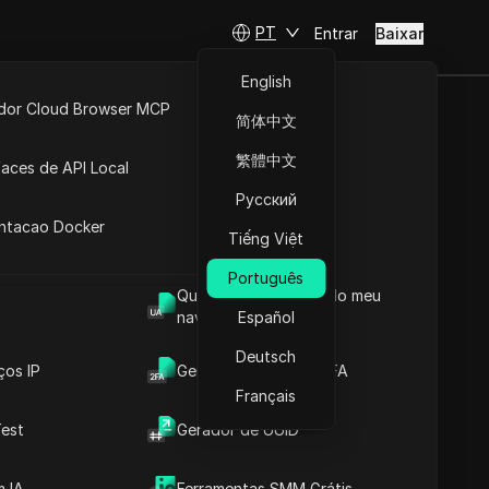
PT
Entrar
Baixar
English
idor Cloud Browser MCP
简体中文
Passo a
ta
API Aberta
繁體中文
faces de API Local
Русский
 Extensões
antacao Docker
Tiếng Việt
Fazer perguntas
Português
Qual é o User Agent do meu
Abrir no ChatGPT
Copy Link
navegador
Español
Fazer perguntas sobre esta página
Deutsch
ços IP
Gerador de Código 2FA
Abrir no Claude
Fazer perguntas sobre esta página
Français
est
Gerador de UUID
 IA
Ferramentas SMM Grátis