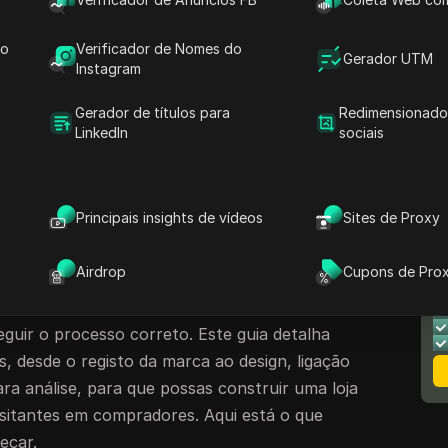
ltos, menus confusos e oportunidades de
anho de imagem errado, ou saltar uma etapa
do
Verificador de Nomes do
a montra ou falhará na revisão ou parecerá
Gerador UTM
Instagram
res. A frustração é real, especialmente
 com montras polidas a dominar os resultados
Gerador de títulos para
Redimensionado
LinkedIn
sociais
ncios patrocinados que apontam diretamente
iação de lojas na Amazon
.
assos que atrapalham os novos vendedores,
Principais insights de vídeos
Sites de Proxy
os, aprovar as políticas de conteúdo da
out da página para os compradores móveis. Os
N
Airdrop
Cupons de Pro
 que construir uma loja na Amazon seja
M
s, quando qualquer proprietário de marca
eguir o processo correto. Este guia detalha
, desde o registo da marca ao design, ligação
ra análise, para que possas construir uma loja
sitantes em compradores. Aqui está o que
eçar.