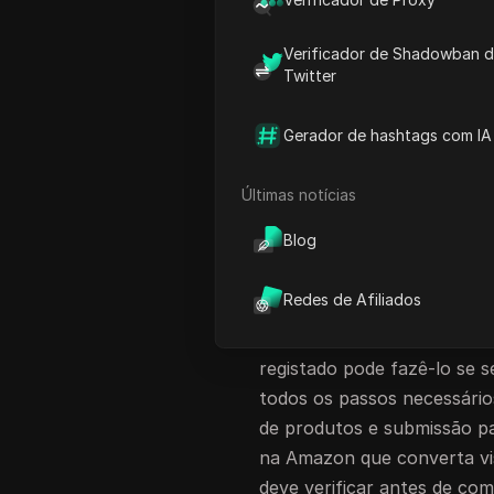
labirinto de requisitos ocu
branding perdidas. Um tam
Verificador de Shadowban 
do "Store Builder", e a su
Twitter
inacabada para os comprado
quando se vê concorrentes
Gerador de hashtags com IA
de pesquisa e a exibir anú
para as
suas páginas de cr
Últimas notícias
Muitos guias ignoram os p
Blog
como ligar os ASINs corret
Amazon ou controlar o lay
Redes de Afiliados
vendedores também receiam
apenas para grandes marca
registado pode fazê-lo se s
todos os passos necessários
de produtos e submissão pa
na Amazon que converta vi
deve verificar antes de com