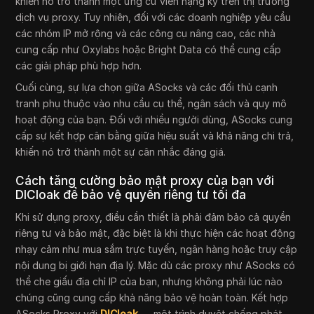
khiến nó trở thành một ứng cử viên nặng ký trên thị trường
dịch vụ proxy. Tuy nhiên, đối với các doanh nghiệp yêu cầu
các nhóm IP mở rộng và các công cụ nâng cao, các nhà
cung cấp như Oxylabs hoặc Bright Data có thể cung cấp
các giải pháp phù hợp hơn.
Cuối cùng, sự lựa chọn giữa ASocks và các đối thủ cạnh
tranh phụ thuộc vào nhu cầu cụ thể, ngân sách và quy mô
hoạt động của bạn. Đối với nhiều người dùng, ASocks cung
cấp sự kết hợp cân bằng giữa hiệu suất và khả năng chi trả,
khiến nó trở thành một sự cân nhắc đáng giá.
Cách tăng cường bảo mật proxy của bạn với
DICloak để bảo vệ quyền riêng tư tối đa
Khi sử dụng proxy, điều cần thiết là phải đảm bảo cả quyền
riêng tư và bảo mật, đặc biệt là khi thực hiện các hoạt động
nhạy cảm như mua sắm trực tuyến, ngân hàng hoặc truy cập
nội dung bị giới hạn địa lý. Mặc dù các proxy như ASocks có
thể che giấu địa chỉ IP của bạn, nhưng không phải lúc nào
chúng cũng cung cấp khả năng bảo vệ hoàn toàn. Kết hợp
ASocks Proxy với
DICloak
— một trình duyệt chống phát