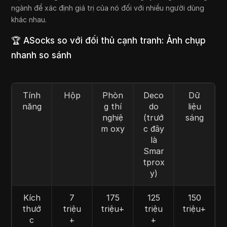
ngành để xác định giá trị của nó đối với nhiều người dùng
khác nhau.
🏆 ASocks so với đối thủ cạnh tranh: Ảnh chụp
nhanh so sánh
Tính
Hộp
Phòn
Deco
Dữ
năng
g thí
do
liệu
nghiệ
(trướ
sáng
m oxy
c đây
là
Smar
tprox
y)
Kích
7
175
125
150
thướ
triệu
triệu+
triệu
triệu+
c
+
+