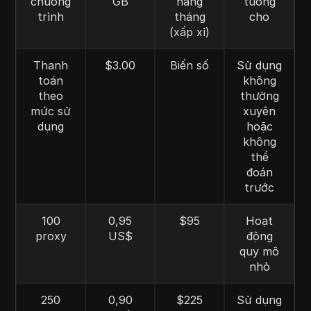
chương
GB
hàng
tưởng
trình
tháng
cho
(xấp xỉ)
Thanh
$3.00
Biến số
Sử dụng
toán
không
theo
thường
mức sử
xuyên
dụng
hoặc
không
thể
đoán
trước
100
0,95
$95
Hoạt
proxy
US$
động
quy mô
nhỏ
250
0,90
$225
Sử dụng