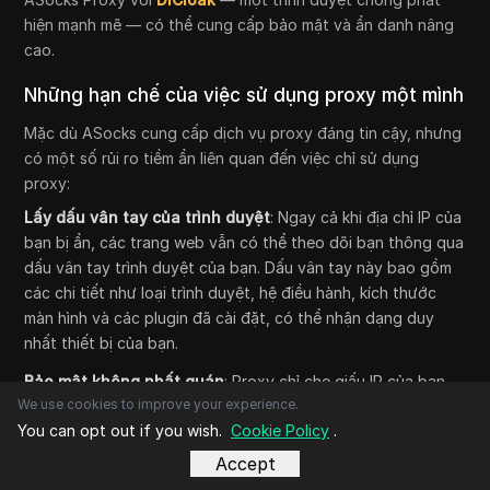
hiện mạnh mẽ — có thể cung cấp bảo mật và ẩn danh nâng
cao.
Những hạn chế của việc sử dụng proxy một mình
Mặc dù ASocks cung cấp dịch vụ proxy đáng tin cậy, nhưng
có một số rủi ro tiềm ẩn liên quan đến việc chỉ sử dụng
proxy:
Lấy dấu vân tay của trình duyệt
: Ngay cả khi địa chỉ IP của
bạn bị ẩn, các trang web vẫn có thể theo dõi bạn thông qua
dấu vân tay trình duyệt của bạn. Dấu vân tay này bao gồm
các chi tiết như loại trình duyệt, hệ điều hành, kích thước
màn hình và các plugin đã cài đặt, có thể nhận dạng duy
nhất thiết bị của bạn.
Bảo mật không nhất quán
: Proxy chỉ che giấu IP của bạn,
We use cookies to improve your experience.
nhưng chúng không cung cấp mã hóa hoàn toàn. Đối với
You can opt out if you wish.
Cookie Policy
.
các hoạt động yêu cầu mức độ bảo mật cao hơn (ví dụ:
ngân hàng hoặc giao dịch nhạy cảm), chỉ sử dụng proxy có
Accept
thể là không đủ.