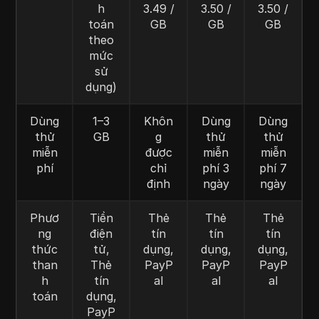
h
3.49 /
3.50 /
3.50 /
toán
GB
GB
GB
theo
mức
sử
dụng)
Dùng
1–3
Khôn
Dùng
Dùng
thử
GB
g
thử
thử
miễn
được
miễn
miễn
phí
chỉ
phí 3
phí 7
định
ngày
ngày
Phươ
Tiền
Thẻ
Thẻ
Thẻ
ng
điện
tín
tín
tín
thức
tử,
dụng,
dụng,
dụng,
than
Thẻ
PayP
PayP
PayP
h
tín
al
al
al
toán
dụng,
PayP