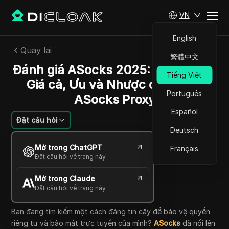
VN
English
Quay lại
繁體中文
Đánh giá ASocks 2025: Tính năng,
Tiếng Việt
Giá cả, Ưu và Nhược điểm của
Português
ASocks Proxy
Español
Đặt câu hỏi
Deutsch
Li Minghui
Mở trong ChatGPT
Français
24 Th09 2025
12
Đọc trong giây phút
Đặt câu hỏi về trang này
Chia sẻ với
Mở trong Claude
Copy Link
Đặt câu hỏi về trang này
Bạn đang tìm kiếm một cách đáng tin cậy để bảo vệ quyền
riêng tư và bảo mật trực tuyến của mình?
ASocks
đã nổi lên