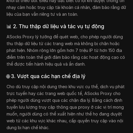
khỏi bị theo dõi. Điều này đặc biệt có lợi khi duyệt thông tin
nhạy cảm hoặc truy cập tài khoản cá nhân, đảm bảo rằng dữ
liệu của bạn vẫn riêng tư và an toàn.
📊 2. Thu thập dữ liệu và tác vụ tự động
ASocks Proxy lý tưởng để quét web, cho phép người dùng
thu thập dữ liệu từ các trang web mà không bị chặn hoặc
phát hiện. Nhóm rộng lớn gồm hơn 7 triệu IP từ hơn 150 địa
điểm trên toàn thế giới đảm bảo rằng các hoạt động cạo có
thể được tiến hành hiệu quả và ẩn danh.
🌐 3. Vượt qua các hạn chế địa lý
Cho dù truy cập nội dung theo khu vực cụ thể, dịch vụ phát
trực tuyến hay các trang web quốc tế, ASocks Proxy cho
phép người dùng vượt qua các chặn địa lý. Bằng cách định
tuyến lưu lượng truy cập thông qua proxy ở các vị trí mong
muốn, người dùng có thể xuất hiện như thể họ đang duyệt
web từ các khu vực khác nhau, cấp quyền truy cập vào nội
dung bị hạn chế khác.