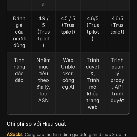
al
Đánh
4.9 /
4.5 / 5
4.6/5
4.6/5
giá
5
(Trus
(Trus
(Trus
của
(Trus
tpilot)
tpilot
tpilot)
người
tpilot
)
dùng
)
Tính
Nhắm
Web
Trình
Trình
năng
mục
Unblo
duyệt
quản
độc
tiêu
cker,
X,
lý
đáo
theo
công
Trình
proxy
địa lý,
cụ AI
mở
, API
lọc
khóa
trình
ASN
trang
duyệt
web
Chi phí so với Hiệu suất
ASocks
: Cung cấp mô hình định giá đơn giản ở mức 3 đô la