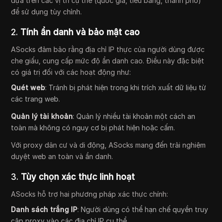
dựa trên các vị trí cụ thể (quốc gia, tiểu bang, thành phố)
để sử dụng tùy chỉnh.
2.
Tính ẩn danh và bảo mật cao
ASocks đảm bảo rằng địa chỉ IP thực của người dùng được
che giấu, cung cấp mức độ ẩn danh cao. Điều này đặc biệt
có giá trị đối với các hoạt động như:
Quét web
: Tránh bị phát hiện trong khi trích xuất dữ liệu từ
các trang web.
Quản lý tài khoản
: Quản lý nhiều tài khoản một cách an
toàn mà không có nguy cơ bị phát hiện hoặc cấm.
Với proxy dân cư và di động, ASocks mang đến trải nghiệm
duyệt web an toàn và ẩn danh.
3.
Tùy chọn xác thực linh hoạt
ASocks hỗ trợ hai phương pháp xác thực chính:
Danh sách trắng IP
: Người dùng có thể hạn chế quyền truy
cập proxy vào các địa chỉ IP cụ thể.