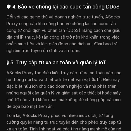
🛡️ 4. Bảo vệ chống lại các cuộc tấn công DDoS
Đối với các game thủ và doanh nghiệp trực tuyến, ASocks
Proxy cung cấp khả năng bảo vệ chống lại các cuộc tấn
công từ chối dịch vụ phân tán (DDoS). Bằng cách che giấu
địa chỉ IP thực, kẻ tấn công sẽ trở nên khó khăn trong việc
nhắm mục tiêu và làm gián đoạn các dịch vụ, đảm bảo trải
nghiệm trực tuyến ổn định và an toàn.
🧪 5. Truy cập từ xa an toàn và quản lý IoT
ASocks Proxy tạo điều kiện truy cập từ xa an toàn vào các
hệ thống nội bộ và thiết bị Internet vạn vật (IoT). Điều này
đặc biệt hữu ích cho các doanh nghiệp và nhà phát triển,
những người cần quản lý và giám sát các thiết bị hoặc máy
chủ từ các vị trí khác nhau mà không để chúng gặp các mối
đe dọa bảo mật tiềm ẩn.
Tóm lại, ASocks Proxy phục vụ nhiều mục đích, từ tăng
cường quyền riêng tư trực tuyến đến cho phép truy cập từ
xa an toàn. Tính linh hoạt và các tính năng mạnh mẽ của nó