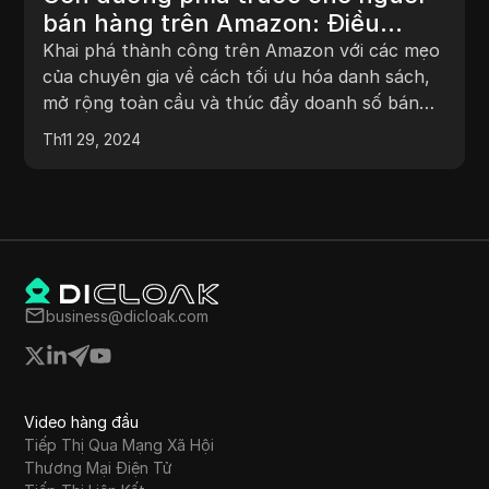
bán hàng trên Amazon: Điều
hướng thách thức và nắm bắt cơ
Khai phá thành công trên Amazon với các mẹo
hội mới
của chuyên gia về cách tối ưu hóa danh sách,
mở rộng toàn cầu và thúc đẩy doanh số bán
hàng thông qua quảng cáo. Luôn dẫn đầu trong
Th11 29, 2024
thị trường cạnh tranh!
business@dicloak.com
Video hàng đầu
Tiếp Thị Qua Mạng Xã Hội
Thương Mại Điện Tử