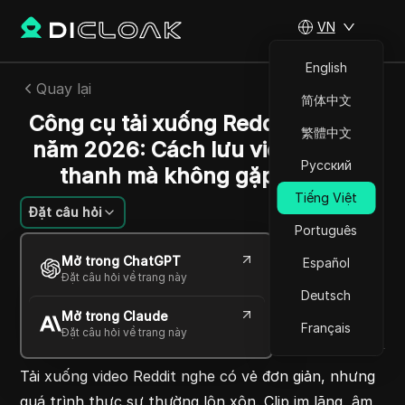
VN
English
Quay lại
简体中文
Công cụ tải xuống Reddit tốt nhất
繁體中文
năm 2026: Cách lưu video có âm
Русский
thanh mà không gặp rắc rối
Tiếng Việt
Đặt câu hỏi
Português
Nguyễn Minh Khôi
Mở trong ChatGPT
Español
03 Th06 2026
5
Đọc trong giây phút
Đặt câu hỏi về trang này
Chia sẻ với
Deutsch
Mở trong Claude
Copy Link
Français
Đặt câu hỏi về trang này
Tải xuống video Reddit nghe có vẻ đơn giản, nhưng
quá trình thực sự thường lộn xộn. Clip im lặng, âm