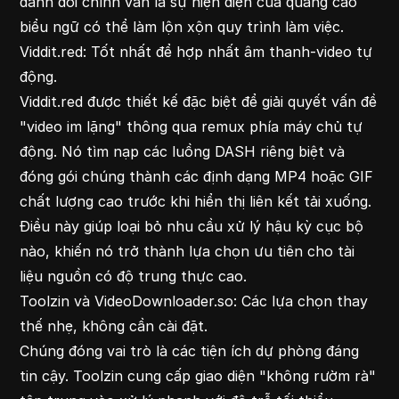
đánh đổi chính vẫn là sự hiện diện của quảng cáo
biểu ngữ có thể làm lộn xộn quy trình làm việc.
Viddit.red: Tốt nhất để hợp nhất âm thanh-video tự
động.
Viddit.red được thiết kế đặc biệt để giải quyết vấn đề
"video im lặng" thông qua remux phía máy chủ tự
động. Nó tìm nạp các luồng DASH riêng biệt và
đóng gói chúng thành các định dạng MP4 hoặc GIF
chất lượng cao trước khi hiển thị liên kết tải xuống.
Điều này giúp loại bỏ nhu cầu xử lý hậu kỳ cục bộ
nào, khiến nó trở thành lựa chọn ưu tiên cho tài
liệu nguồn có độ trung thực cao.
Toolzin và VideoDownloader.so: Các lựa chọn thay
thế nhẹ, không cần cài đặt.
Chúng đóng vai trò là các tiện ích dự phòng đáng
tin cậy. Toolzin cung cấp giao diện "không rườm rà"