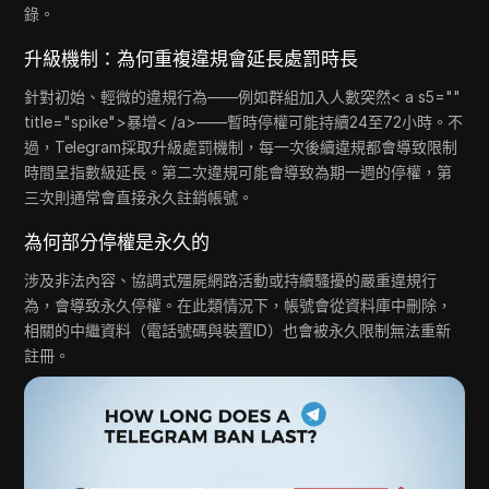
錄。
升級機制：為何重複違規會延長處罰時長
針對初始、輕微的違規行為——例如群組加入人數突然< a s5=""
title="spike">暴增< /a>——暫時停權可能持續24至72小時。不
過，Telegram採取升級處罰機制，每一次後續違規都會導致限制
時間呈指數級延長。第二次違規可能會導致為期一週的停權，第
三次則通常會直接永久註銷帳號。
為何部分停權是永久的
涉及非法內容、協調式殭屍網路活動或持續騷擾的嚴重違規行
為，會導致永久停權。在此類情況下，帳號會從資料庫中刪除，
相關的中繼資料（電話號碼與裝置ID）也會被永久限制無法重新
註冊。