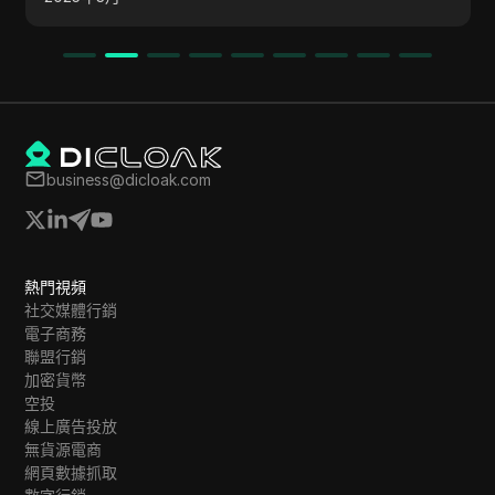
步提升獲利潛力。 該項目因其創新的獎勵系統和未
來增長潛力而受到關注。
business@dicloak.com
熱門視頻
社交媒體行銷
電子商務
聯盟行銷
加密貨幣
空投
線上廣告投放
無貨源電商
網頁數據抓取