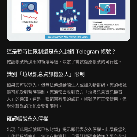
這是暫時性限制還是永久封鎖 Telegram 帳號？
確認帳號所適用的執法等級，決定了嘗試復原帳號的可行性。
識別「垃圾訊息資訊機器人」限制
如果您可以登入，但無法傳訊給陌生人或加入新群組，您的帳號
很可能受到暫時限制。您通常會收到官方「垃圾訊息資訊機器
人」的通知。這是一種範圍有限的處罰，帳號仍可正常使用，但
對外聯繫的功能會受到限制。
確認帳號永久停權
出現「此電話號碼已被封鎖」提示即代表永久停權。此階段您的
工作階段將終止，無法存取資料，且電話號碼會被加入平台全域