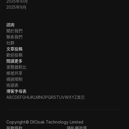
2025年10月
2025年9月
諮詢
關於我們
聯系我們
社群
文章投稿
歡迎投稿
閱讀更多
瀏覽器對比
帳號共享
繞過限制
術語表
博客字母表
A
B
C
D
E
F
G
H
I
J
K
L
M
N
O
P
Q
R
S
T
U
V
W
X
Y
Z
其它
Copyright© DICloak Technology Limited
服務條款
隱私權政策