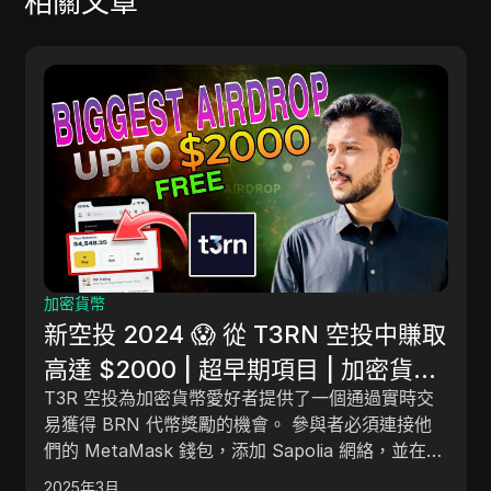
相關文章
加密貨幣
新空投 2024 😱 從 T3RN 空投中賺取
高達 $2000 | 超早期項目 | 加密貨幣
T3R 空投為加密貨幣愛好者提供了一個通過實時交
🪂
易獲得 BRN 代幣獎勵的機會。 參與者必須連接他
們的 MetaMask 錢包，添加 Sapolia 網絡，並在測
試網上進行交易以累積代幣。 額外的任務可以進一
2025年3月