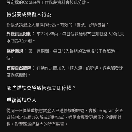
設定檔的Cookie與工作階段資料會彼此分離。
帳號養成與擬人行為
新帳號請避免大量操作行為。有效的「養號」步驟包含：
外送訊息限制：
前72小時內，每日傳送給現有已知聯絡人的訊息
限制為3至5則。
逐步擴規：
第一週期間，每日加入群組的數量增加不得超過一
個。
模擬自然間隔：
在動作之間加入「類人類」的延遲，避免觸發速
度過濾機制。
哪些錯誤會導致帳號立即停權？
重複嘗試登入
從同一IP位址重複嘗試登入已遭停權的帳號，會被Telegram安全
系統判定為暴力破解或規避嘗試，通常會導致更嚴重的IP範圍封
鎖，影響區域網路內的所有裝置。