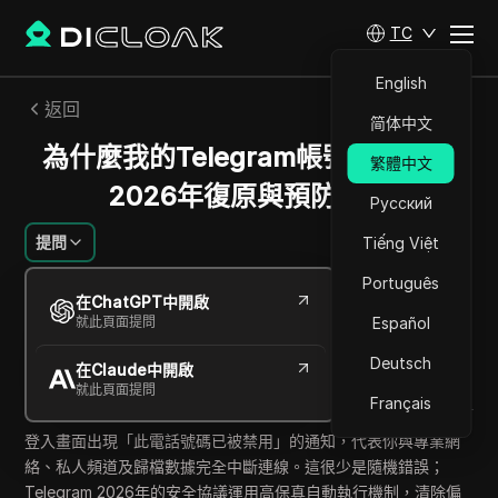
TC
English
返回
简体中文
為什麼我的Telegram帳號被停權？
繁體中文
2026年復原與預防指南
Русский
提問
Tiếng Việt
Português
Alexey Sidorov
在ChatGPT中開啟
2026年5月
6
分鐘 閱讀
就此頁面提問
Español
分享給
Deutsch
在Claude中開啟
Copy Link
就此頁面提問
Français
登入畫面出現「此電話號碼已被禁用」的通知，代表你與專業網
絡、私人頻道及歸檔數據完全中斷連線。這很少是隨機錯誤；
Telegram 2026年的安全協議運用高保真自動執行機制，清除偏