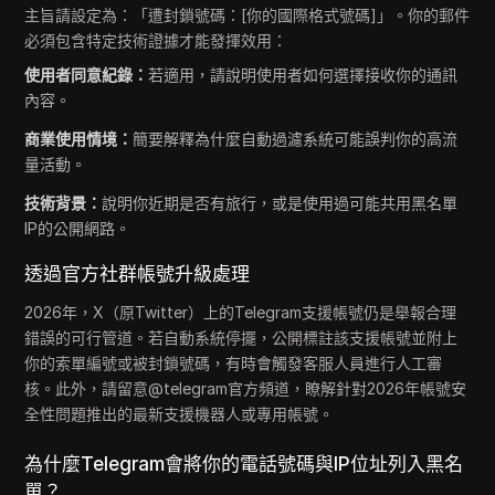
主旨請設定為：「遭封鎖號碼：[你的國際格式號碼]」。你的郵件
必須包含特定技術證據才能發揮效用：
使用者同意紀錄：
若適用，請說明使用者如何選擇接收你的通訊
內容。
商業使用情境：
簡要解釋為什麼自動過濾系統可能誤判你的高流
量活動。
技術背景：
說明你近期是否有旅行，或是使用過可能共用黑名單
IP的公開網路。
透過官方社群帳號升級處理
2026年，X（原Twitter）上的Telegram支援帳號仍是舉報合理
錯誤的可行管道。若自動系統停擺，公開標註該支援帳號並附上
你的索單編號或被封鎖號碼，有時會觸發客服人員進行人工審
核。此外，請留意@telegram官方頻道，瞭解針對2026年帳號安
全性問題推出的最新支援機器人或專用帳號。
為什麼Telegram會將你的電話號碼與IP位址列入黑名
單？