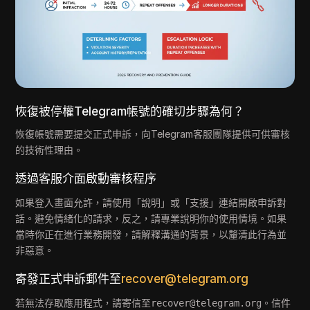
恢復被停權Telegram帳號的確切步驟為何？
恢復帳號需要提交正式申訴，向Telegram客服團隊提供可供審核
的技術性理由。
透過客服介面啟動審核程序
如果登入畫面允許，請使用「說明」或「支援」連結開啟申訴對
話。避免情緒化的請求，反之，請專業說明你的使用情境。如果
當時你正在進行業務開發，請解釋溝通的背景，以釐清此行為並
非惡意。
寄發正式申訴郵件至
recover@telegram.org
若無法存取應用程式，請寄信至
。信件
recover@telegram.org