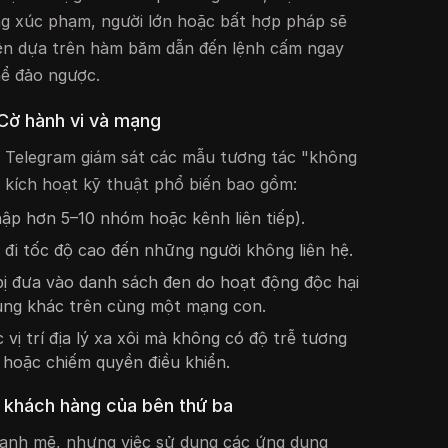
ng xúc phạm, người lớn hoặc bất hợp pháp sẽ
iện dựa trên hàm băm dẫn đến lệnh cấm ngay
hể đảo ngược.
 Cờ hành vi và mạng
 Telegram giám sát các mẫu tương tác "không
ố kích hoạt kỹ thuật phổ biến bao gồm:
hập hơn 5–10 nhóm hoặc kênh liên tiếp).
 đi tốc độ cao đến những người không liên hệ.
ị đưa vào danh sách đen do hoạt động độc hại
ùng khác trên cùng một mạng con.
vị trí địa lý xa xôi mà không có độ trễ tương
hoặc chiếm quyền điều khiển.
à khách hàng của bên thứ ba
ạnh mẽ, nhưng việc sử dụng các ứng dụng