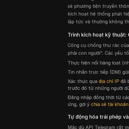
sẻ phương tiện truyền thô
kích hoạt hệ thống phát h
lập tức và thường không t
Trình kích hoạt kỹ thuật:
Công cụ chống thư rác của
phải con người". Các yếu t
Thực hiện nối hàng loạt (n
Tin nhắn trực tiếp (DM) gửi
Xác thực qua
địa chỉ IP
đã b
trước đó từ những người d
Đăng nhập đồng thời từ các 
ứng, gợi ý
chia sẻ tài khoản
Tự động hóa trái phép v
Mặc dù API Telegram rất m