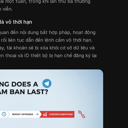
ài một tuần, trong khi lần thứ ba thường
 viễn.
là vô thời hạn
quan đến nội dung bất hợp pháp, hoạt động
rối liên tục dẫn đến lệnh cấm vô thời hạn.
, tài khoản sẽ bị xóa khỏi cơ sở dữ liệu và
ện thoại và ID thiết bị) bị hạn chế đăng ký lại