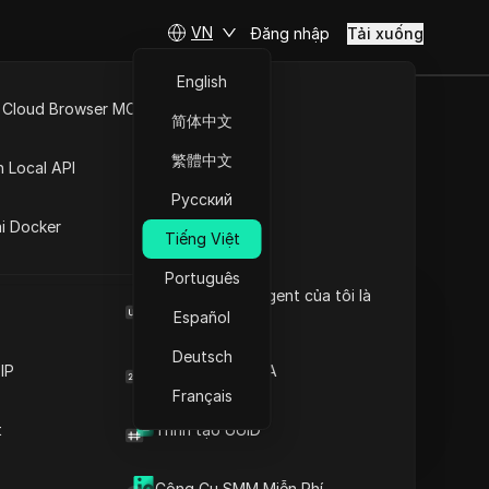
VN
Đăng nhập
Tải xuống
English
 Cloud Browser MCP
简体中文
bị cấm?
API Mở
繁體中文
n Local API
năm 2026
Русский
ng
ai Docker
Tiếng Việt
Đặt câu hỏi
Português
Browser User Agent của tôi là
Mở trong ChatGPT
Copy Link
gì
Español
Đặt câu hỏi về trang này
Deutsch
IP
Trình tạo mã 2FA
Mở trong Claude
Đặt câu hỏi về trang này
Français
t
Trình tạo UUID
Công Cụ SMM Miễn Phí