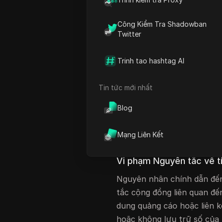
tự động có độ trung thực c
cơ sở hành vi đã thiết lập.
Công Kiểm Tra Shadowban
chuyển đổi ngay lập tức từ
Twitter
khôi phục kỹ thuật.
Trinh tao hashtag AI
Tại sao tài khoản 
năm 2026?
Tin tức mới nhất
Tính toàn vẹn của nền tảng
Blog
giữa phân tích phỏng đoán
năm 2026, ngưỡng cho "hoạ
Mạng Liên Kết
ngay cả những sai lầm kỹ th
Vi phạm Nguyên tắc về t
Nguyên nhân chính dẫn đến
tắc cộng đồng liên quan đế
dung quảng cáo hoặc liên k
hoặc không lưu trữ số của b