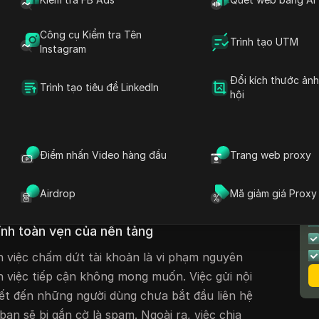
ao để xóa các tài khoản đi chệch khỏi đường
 Việc khôi phục quyền truy cập đòi hỏi phải
Công cụ Kiểm tra Tên
 tư duy người dùng tiêu chuẩn sang quy trình
Trình tạo UTM
Instagram
Đổi kích thước ản
Trình tạo tiêu đề LinkedIn
Telegram của tôi bị cấm vào
hội
 của Telegram được duy trì bằng sự kết hợp
Điểm nhấn Video hàng đầu
Trang web proxy
 và báo cáo do người dùng định hướng. Vào
t động đáng ngờ" đã hạ xuống, có nghĩa là
T
Airdrop
Mã giảm giá Proxy
uật nhỏ cũng có thể gây ra việc đình chỉ.
H
ính toàn vẹn của nền tảng
 việc chấm dứt tài khoản là vi phạm nguyên
n việc tiếp cận không mong muốn. Việc gửi nội
ết đến những người dùng chưa bắt đầu liên hệ
ạn sẽ bị gắn cờ là spam. Ngoài ra, việc chia