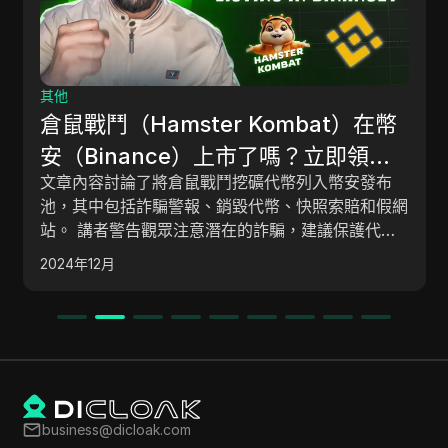
其他
Solana生態系統新的即時空投 |
Solana基於加密貨幣空投的詳細指南
這份內容是一個教程，教導如何通過使用平台如
- #新空投
Backpack Exchange、Backpack Extension、
Phantom Extension 和 Soul Flare Wallet 參與
Solana 空投。這份教程還包括獲取 NFT 和增加交
2024年12月
易量以提高獲得空投機會的指示。
business@dicloak.com