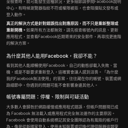
全檢查時，就可能發生這種狀況，更多細節請參閱Facebook說明
中心。有時候瀏覽器指紋不符或權限被拒，也會阻擋貼文發布或
登入動作。
真正的解決方式是針對錯誤找出對應原因，而不只是重新整理或
重新開機。
如果所有方法都無效，請先檢查帳號內的訊息、更新
應用程式，並查看Facebook近期寄來的安全郵件，再尋找更進階
的解決方案。
為什麼其他人能用Facebook，我卻不能？
看到其他人能順暢使用Facebook，自己的動態卻載入失敗、當
機，或是不斷要求重新登入，這確實會讓人感到沮喪。「為什麼
我的Facebook無法使用」的答案，往往藏在你的帳號、裝置或網
路細節中，你遇到的問題可能不會影響身邊其他人。
帳號專屬問題：停權、限制與可疑活動
大多數人會歸咎於網路緩慢或應用程式錯誤，但帳戶問題現已成
為 Facebook 無法載入或應用程式完全無法運作的主要原因。
Facebook 會使用自動系統標記其安全團隊認為有風險的帳戶行
為。像是從新國家登入、使用未知裝置或切換代理伺服器這類突