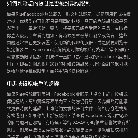
如何判斷您的帳號是否被封鎖或限制
如果你的Facebook無法載入、貼文無法顯示，或是應用程式持續
當機，你遇到的可能不只是簡單的錯誤。真正的危險訊號像是突
然登出、「異常活動」警告，或是顯示帳戶受限的訊息。有時候
你登入後馬上會看到通知，有時候則會被禁止發文或留言。這些
問題通常會在更換裝置、使用新的代理伺服器，或是變更瀏覽器
設定後發生。Facebook系統偵測到你的帳戶行為與平常不同時，
就會啟動限制措施。如果你一直問「為什麼我的Facebook無法使
用」，卻看到關於帳戶狀態的明確錯誤訊息，那你面對的很可能
是帳戶遭停權或限制，而非單純的技術問題。
申訴或復原帳戶的步驟
如果你的帳號遭到限制，Facebook 會顯示「提交上訴」按鈕或
傳送連結。請如實填寫表單內容，勿匆促行事，因為錯誤可能導
致更長時間的延誤。上傳他們要求的任何文件，例如身分證或所
有權證明。如果你的上訴被駁回，請查看 Facebook 說明中心以
瞭解問題出在哪裡。有時候，等待 24–48 小時後重新嘗試會有所
幫助。如果無法取回存取權限，請先變更裝置、瀏覽器指紋和網
路設定，再建立新帳號。這能降低再次被標註的風險。