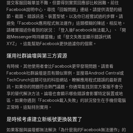
提交客服回報單並不難，但要得到實質回應卻比較困難。前往
Facebook說明中心，尋找「回報問題」連結。請提供清楚的細
節、截圖、錯誤訊息、裝置型號，以及你已經嘗試過的步驟。請
避免「Facebook應用程式無法運作」這類模糊的陳述，相反地，
請確實描述你看到的狀況：「登入後Facebook無法載入」、「開
啟Messenger時持續當機」或「發文失敗並顯示錯誤代碼
XYZ」。這能幫助Facebook更快過濾你的個案。
運用社群論壇與第三方資源
有時候，其他使用者會比Facebook更早發現問題。請查看
Facebook社群論壇是否有類似案例，並搜尋Android Central或
TechCrunch這類可信的科技網站，瞭解應用程式錯誤的最新資
訊。如果你的問題符合熱門議題，你通常能找到官方客服不會分
享的替代解決方法。論壇也會顯示哪些錯誤會影響特定裝置或地
區，如果你遇到「Facebook載入失敗」的狀況發生在手機但電腦
正常時，這點特別實用。
是時候考慮建立新帳號更換裝置了
如果客服與論壇都無法解決「為什麼我的Facebook無法運作」的