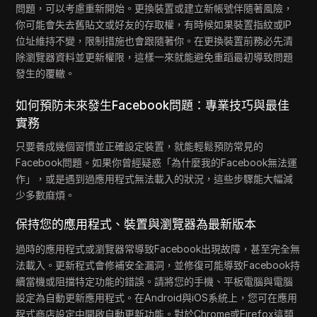
問題，可以考慮重新開始。更換裝置或建立新帳號伴隨著風險，
你可能會失去舊貼文或好友的存取權，有時候如果裝置指紋或IP
位址維持不變，限制措施也會跟隨著你。在更換裝置前務必先清
除瀏覽器資料並更新權限，這樣一來就能避免重蹈最初導致問題
發生的覆轍。
如何預防未來發生Facebook問題：專業技巧與最佳
實務
只要養成幾個習慣並正確設定裝置，就能輕鬆預防常見的
Facebook問題。如果你曾經疑惑「為什麼我的Facebook無法運
作」，或是遇到過應用程式無法載入的狀況，這些步驟能大幅減
少多數麻煩。
保持您的應用程式、裝置與瀏覽器為最新版本
過時的應用程式或瀏覽器常導致Facebook出現故障，甚至完全無
法載入。更新程式會修補安全漏洞，並修復可能導致Facebook持
續當機或阻擋特定功能的錯誤。請將您的手機、平板電腦與電腦
設定為自動更新應用程式。在Android與iOS系統上，您可在應用
程式商店設定中開啟自動更新功能。對於Chrome或Firefox這類