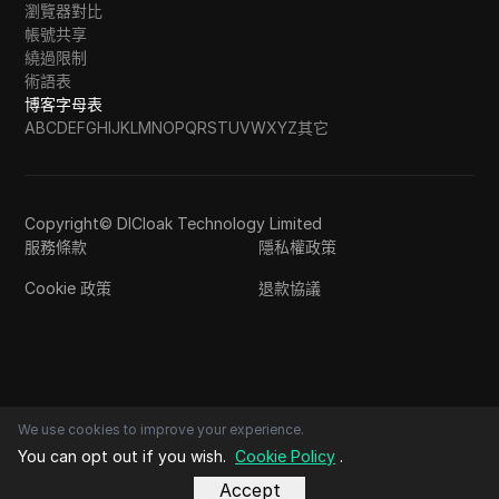
瀏覽器對比
帳號共享
繞過限制
術語表
博客字母表
A
B
C
D
E
F
G
H
I
J
K
L
M
N
O
P
Q
R
S
T
U
V
W
X
Y
Z
其它
Copyright© DICloak Technology Limited
服務條款
隱私權政策
Cookie 政策
退款協議
We use cookies to improve your experience.
You can opt out if you wish.
Cookie Policy
.
Accept