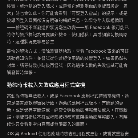
裝置、新地點的登入請求，或是當它偵測到你的瀏覽器設定「異
常」時也會如此。你可能會看到「可疑登入嘗試」的提示，或是
被導回登入頁面卻沒有明確的錯誤訊息。如果你陷入驗證循環
——驗證碼不斷發送但狀況毫無改變——那 Facebook 很可能已
將你的帳戶標記為需要額外檢查。使用隱私工具或頻繁切換網路
時，這種狀況更容易發生。
最快的解決方式：清除瀏覽器快取、查看 Facebook 寄來的可疑
活動通知信件，並嘗試從你曾經使用過的裝置登入。如果仍然被
封鎖，請等待幾小時後再嘗試，因為過多次數的失敗嘗試可能會
觸發暫時鎖帳。
動態時報載入失敗或應用程式當機
當動態時報無法載入，或是 Facebook 應用程式持續當機時，通
常是裝置或軟體衝突所致。過舊的應用程式版本、有問題的更
新，或是儲存空間滿載，經常會導致動態時報無法載入。在電腦
端，瀏覽器指紋不符或權限被拒都可能阻擋動態時報載入，有時
候你只會看到空白頁面或無限載入的畫面。
iOS 與 Android 使用者應隨時檢查應用程式更新，或嘗試重新安