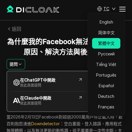
TC
English
返回
简体中文
為什麼我的Facebook無法使用？真正
繁體中文
原因、解決方法與後續處置
Русский
提問
Tiếng Việt
Português
William Davis
在ChatGPT中開啟
2026年6月
12
分鐘 閱讀
就此頁面提問
Español
分享給
Deutsch
在Claude中開啟
Copy Link
就此頁面提問
Français
當2026年2月13日Facebook對超過2000萬用戶停止載入時，數
百則抱怨湧進
Downdetector
：空白畫面、登入錯誤、應用程式
無限轉圈，以及無法更新的動態牆。這不單單是一次性中斷，大