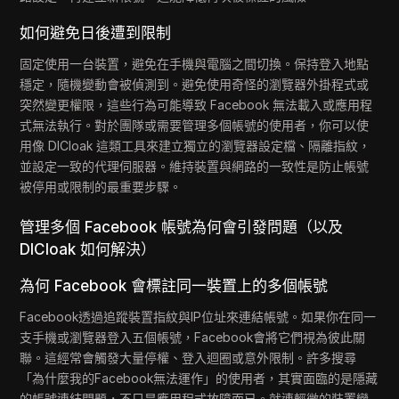
如何避免日後遭到限制
固定使用一台裝置，避免在手機與電腦之間切換。保持登入地點
穩定，隨機變動會被偵測到。避免使用奇怪的瀏覽器外掛程式或
突然變更權限，這些行為可能導致 Facebook 無法載入或應用程
式無法執行。對於團隊或需要管理多個帳號的使用者，你可以使
用像 DICloak 這類工具來建立獨立的瀏覽器設定檔、隔離指紋，
並設定一致的代理伺服器。維持裝置與網路的一致性是防止帳號
被停用或限制的最重要步驟。
管理多個 Facebook 帳號為何會引發問題（以及
DICloak 如何解決）
為何 Facebook 會標註同一裝置上的多個帳號
Facebook透過追蹤裝置指紋與IP位址來連結帳號。如果你在同一
支手機或瀏覽器登入五個帳號，Facebook會將它們視為彼此關
聯。這經常會觸發大量停權、登入迴圈或意外限制。許多搜尋
「為什麼我的Facebook無法運作」的使用者，其實面臨的是隱藏
的帳號連結問題，不只是應用程式故障而已。就連輕微的裝置變