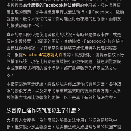
多數搜尋
為什麼我的Facebook無法使用
的使用者，都在處理反
覆出現的問題，從手機版應用程式無法執行，到Facebook一啟動
就當機。最令人懊惱的是？你可能正盯著凍結的動態牆，而朋友
的帳號卻運作正常。
真正的原因很少是使用者預期的狀況。有時候是快取卡住，或是
僅在少數裝置上出問題的更新。其他時候，Facebook的後台檢查
會標註你的帳號，尤其是當你更換裝置或使用特殊代理伺服器
時。根據
Facebook官方說明頁
確認，帳號限制、瀏覽器指紋不符
與權限錯誤，現在比網路速度緩慢引發更多問題。就連瀏覽器設
定或應用程式權限的微小變動，都可能導致登入迴圈或貼文失
敗。
本指南跳過空泛建議，將說明臉書停止運作的實際原因、各種錯
誤的修復方法，以及如果簡單重啟無效時的後續檢查方向。大多
數修復方式都比你想像的更快，以下是真正有效的解決方案。
臉書停止運作時到底發生了什麼？
大多數人會搜尋「為什麼我的臉書無法使用」並認為是服務中
斷，但這很少是主要原因。臉書無法載入或出現故障的原因有很