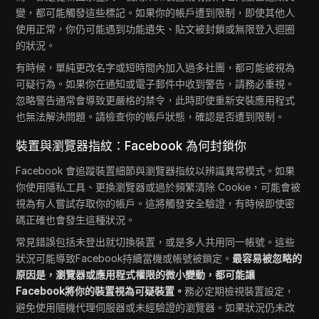
變，都可能觸發這些標記。如果你的帳戶遭到限制，即使其他人
使用正常，你仍可能遇到功能遺失、貼文被封鎖或無限登入迴圈
的狀況。
有時候，單純更改名字或短時間內加入過多社團，都可能被視為
可疑行為。如果你在通知或電子郵件中收到警告，請務必重視。
忽略警告通常會導致更嚴格的禁令，此時即使重新安裝應用程式
也無法解決問題。請檢查你的帳戶狀態，確認是否遭到限制。
裝置與瀏覽器指紋：Facebook 為何封鎖你
Facebook 會追蹤裝置細節與瀏覽器指紋以辨識異常模式。如果
你使用隱私工具、更換瀏覽器或過於頻繁清除 Cookie，可能會被
視為有人嘗試存取你的帳戶。這將觸發安全驗證，有時候即使密
碼正確也會發生這種狀況。
常見錯誤包括未登出就切換裝置，或是多人共用同一帳號。這些
狀況可能導致Facebook持續當機或帳號被鎖定。
最容易被忽略的
原因是，瀏覽器或應用程式權限的微小變動，都可能讓
Facebook將你的裝置視為可疑裝置。
務必定期檢視裝置設定，
避免使用隨機代理伺服器或未經驗證的瀏覽器。如果狀況仍未改