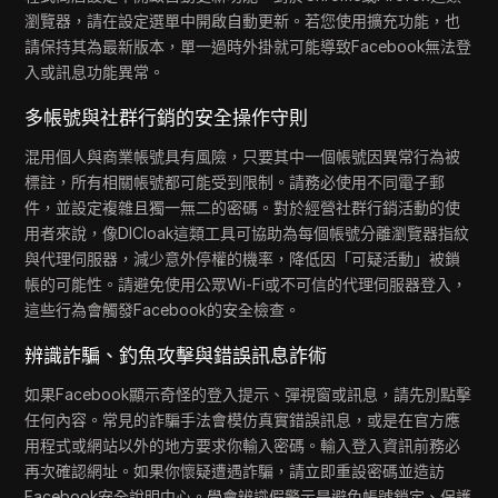
瀏覽器，請在設定選單中開啟自動更新。若您使用擴充功能，也
請保持其為最新版本，單一過時外掛就可能導致Facebook無法登
入或訊息功能異常。
多帳號與社群行銷的安全操作守則
混用個人與商業帳號具有風險，只要其中一個帳號因異常行為被
標註，所有相關帳號都可能受到限制。請務必使用不同電子郵
件，並設定複雜且獨一無二的密碼。對於經營社群行銷活動的使
用者來說，像DICloak這類工具可協助為每個帳號分離瀏覽器指紋
與代理伺服器，減少意外停權的機率，降低因「可疑活動」被鎖
帳的可能性。請避免使用公眾Wi-Fi或不可信的代理伺服器登入，
這些行為會觸發Facebook的安全檢查。
辨識詐騙、釣魚攻擊與錯誤訊息詐術
如果Facebook顯示奇怪的登入提示、彈視窗或訊息，請先別點擊
任何內容。常見的詐騙手法會模仿真實錯誤訊息，或是在官方應
用程式或網站以外的地方要求你輸入密碼。輸入登入資訊前務必
再次確認網址。如果你懷疑遭遇詐騙，請立即重設密碼並造訪
Facebook安全說明中心。學會辨識假警示是避免帳號鎖定、保護