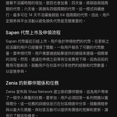
隨著不活躍時間的增加，懲罰也會加重：四天後，將銷毀兩個周
期的代幣；六天後，將損失四個周期的代幣。這一模式持續進
行，最多可在 14 天不活躍後銷毀 64 個周期的代幣。因此，用戶
定期參與平台活動以避免損失代幣是至關重要的。
Sapen 代幣上市及申領流程
Sapen 代幣最近已經上市，用戶急於申領他們的代幣。在更新之
前活躍的用戶已經獲得了獎勵，一些用戶報告了可觀的代幣數
量。要申領代幣，用戶需要通過點擊提供的鏈接來遵循一個簡單
的流程。然而，建議在申領之前等待交易費用下降，因為目前的
費用可能較高。鼓勵用戶在社區中分享他們的經驗和代幣數量，
以促進參與。
Zenia 的新夥伴關係和任務
Zenia 宣布與 Shaa Network 建立新的夥伴關係，這為用戶帶來
了一個令人興奮的任務。要參加，用戶必須回答一系列問題以獲
得積分。這一任務的詳細信息已在社區頻道中分享，鼓勵積極參
與以最大化獎勵。與社區互動可以提供有價值的見解和更新，讓
用戶了解這些機會。