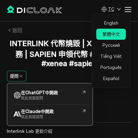
TC
English
返回
繁體中文
INTERLINK 代幣燒毀 | XENEA 新任
Русский
務 | SAPIEN 申領代幣 #interlink
Tiếng Việt
#xenea #sapien
Português
提問
Español
葉卡捷琳娜·伊萬諾娃
在ChatGPT中開啟
2025年8月
1
分鐘 閱讀
就此頁面提問
分享給
在Claude中開啟
Copy Link
就此頁面提問
Interlink Lab 更新介紹