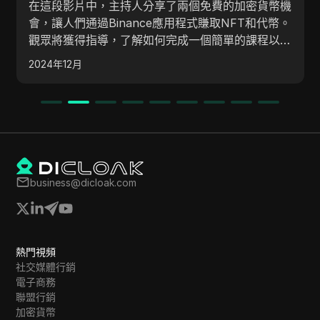
在這段影片中，主持人分享了兩個免費的加密貨幣機
會，讓人們通過Binance應用程式賺取NFT和代幣。
觀眾將獲得指導，了解如何完成一個簡單的課程以領
取NFT，以及如何通過登錄Binance參加加密獎勵的
2024年12月
抽獎活動。 影片強調了NFT的潛在價值，並鼓勵觀
眾加入一個Telegram群組以獲取更多資訊。
business@dicloak.com
熱門視頻
社交媒體行銷
電子商務
聯盟行銷
加密貨幣