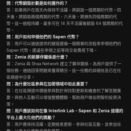
問：代幣銷毀計劃是如何運作的？
答：如果用戶在兩天內保持不活躍，將銷毀一個周期的代幣。四
天後，將銷毀兩個周期的代幣，六天後，將損失四個周期的代
幣。這一過程持續，最多可在 14 天不活躍後銷毀 64 個周期的代
幣。
問：用戶如何申領他們的 Sapen 代幣？
答：用戶可以通過提供的鏈接遵循一個簡單的流程來申領他們的
Sapen 代幣。建議在申領之前等待交易費用下降。
問：Zenia 的新夥伴關係是什麼？
答：Zenia 與 Shaa Network 建立了夥伴關係，為用戶提供了一
個任務，通過回答問題來獲得積分。這一任務的詳細信息已在社
區頻道中分享。
問：為什麼社區參與在加密領域中如此重要？
答：在社區頻道中積極參與對於保持對更新和機會的了解至關重
要。與他人互動可以增強整體體驗，幫助用戶做出明智的投資決
策。
問：用戶應該如何在像 Interlink Lab、Sapen 和 Zenia 這樣的
平台上最大化他們的獎勵？
答：用戶應保持活躍，定期檢查更新，參與社區互動，並參加任
務，以最大化獎勵並避免懲罰。