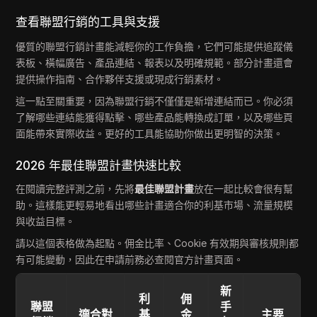
查看聯盟行銷的工具與支援
優質的聯盟行銷計畫能減輕你的工作負擔，它們可能提供追蹤儀
表板、橫幅廣告、產品連結、報表以及明確規範。部分計畫還會
提供操作指南、合作夥伴支援或現成行銷素材。
這一點至關重要，因為聯盟行銷不僅僅是新增連結而已。你必須
了解哪些連結能獲得點擊、哪些產品能轉換成訂單，以及哪些頁
面能帶來實際收益。更好的工具能協助你做出更明智的決策。
2026 年最佳聯盟計畫快速比較
在閱讀完整評測之前，先將
最佳聯盟計畫
放在一起比較會很有幫
助。這樣能更輕易地看出哪些計畫適合你的利基市場、流量規模
與收益目標。
請以這個表格做為起點。佣金比率、Cookie 有效期與審核規則都
有可能變動，因此在申請前務必查閱官方計畫頁面。
新
利
佣
聯盟
手
適合對
基
金
主要