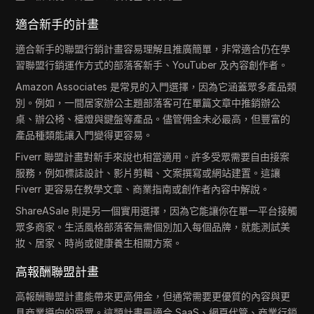
適合新手的計畫
適合新手的聯盟行銷計畫容易理解且推廣簡單，非常適合仍在學
習聯盟行銷運作方式的部落客新手、YouTuber 及內容創作者。
Amazon Associates 是常見的入門選擇，因為它涵蓋眾多產品類
別。例如，一間居家辦公主題部落客可在單篇文章中推銷辦公
桌、辦公椅、檯燈與鍵盤等產品。儘管佣金未必最高，但豐富的
產品種類能讓入門變得更容易。
Fiverr 聯盟計畫對新手來說也相當適用。許多受眾需要自由接案
服務，例如標誌設計、影片剪輯、文案撰寫或網站建置。這讓
Fiverr 更容易在教學文章、商業指南或創作者內容中解說。
ShareASale 則是另一個實用選擇，因為它能讓你在單一平台接觸
眾多商家。生活風格部落客無需個別加入每個品牌，就能測試美
妝、居家、時尚或健康養生相關方案。
高報酬聯盟計畫
高報酬聯盟計畫能帶來更高佣金，但通常需要更優質的內容與更
具商業導向的受眾。這類計畫最適合 SaaS、網頁代管、商業行銷