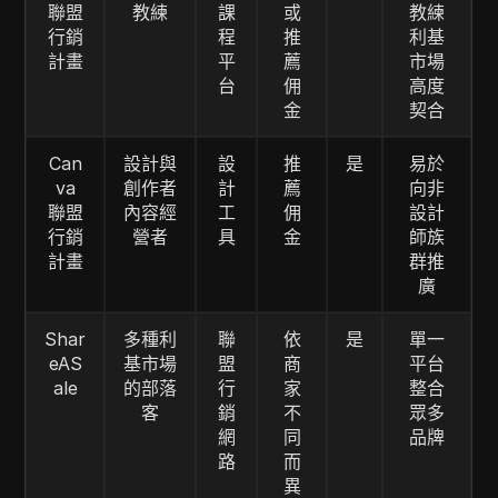
聯盟
教練
課
或
教練
行銷
程
推
利基
計畫
平
薦
市場
台
佣
高度
金
契合
Can
設計與
設
推
是
易於
va
創作者
計
薦
向非
聯盟
內容經
工
佣
設計
行銷
營者
具
金
師族
計畫
群推
廣
Shar
多種利
聯
依
是
單一
eAS
基市場
盟
商
平台
ale
的部落
行
家
整合
客
銷
不
眾多
網
同
品牌
路
而
異