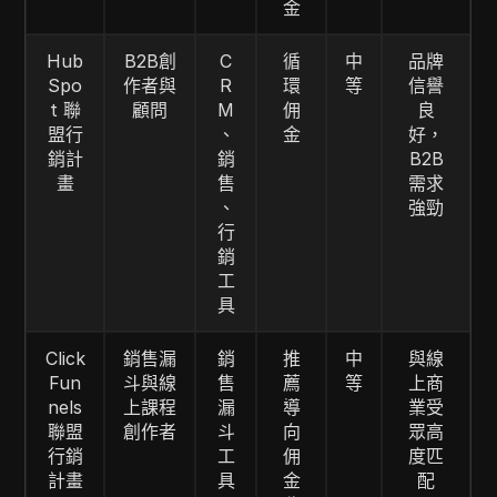
金
Hub
B2B創
C
循
中
品牌
Spo
作者與
R
環
等
信譽
t 聯
顧問
M
佣
良
盟行
、
金
好，
銷計
銷
B2B
畫
售
需求
、
強勁
行
銷
工
具
Click
銷售漏
銷
推
中
與線
Fun
斗與線
售
薦
等
上商
nels
上課程
漏
導
業受
聯盟
創作者
斗
向
眾高
行銷
工
佣
度匹
計畫
具
金
配