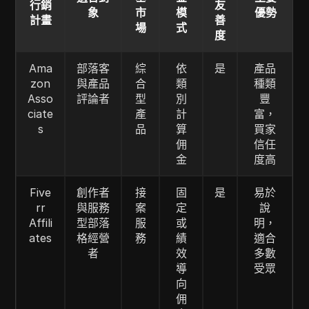
行銷
友
象
市
模
優勢
計畫
善
場
式
度
Ama
部落客
綜
依
是
產品
zon
與產品
合
類
種類
Asso
評論者
型
別
豐
ciate
產
計
富，
s
品
算
買家
佣
信任
金
度高
Five
創作者
接
固
是
易於
rr
與服務
案
定
說
Affili
型部落
服
或
明，
ates
格經營
務
績
適合
者
效
多數
導
受眾
向
佣