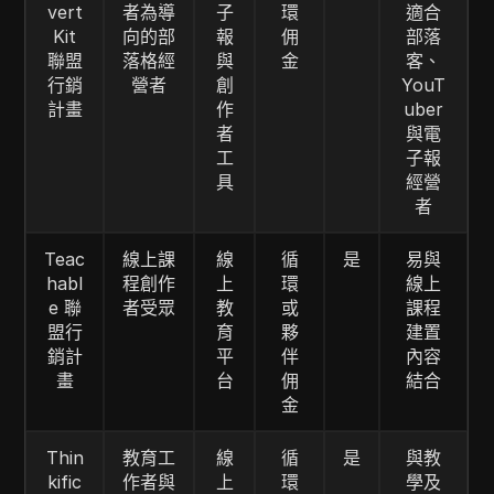
vert
者為導
子
環
適合
Kit
向的部
報
佣
部落
聯盟
落格經
與
金
客、
行銷
營者
創
YouT
計畫
作
uber
者
與電
工
子報
具
經營
者
Teac
線上課
線
循
是
易與
habl
程創作
上
環
線上
e 聯
者受眾
教
或
課程
盟行
育
夥
建置
銷計
平
伴
內容
畫
台
佣
結合
金
Thin
教育工
線
循
是
與教
kific
作者與
上
環
學及