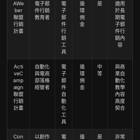
AWe
電子郵
電
循
是
適用
ber
件行銷
子
環
於長
聯盟
教育者
郵
佣
期電
行銷
件
金
子郵
計畫
行
件行
銷
銷內
工
容
具
Acti
自動化
電
循
中
與商
veC
與電商
子
環
等
業自
amp
部落格
郵
佣
動化
aign
經營者
件
金
教學
聯盟
自
內容
行銷
動
高度
計畫
化
契合
工
具
Con
以創作
電
循
是
非常