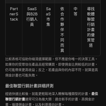
Part
SaaS
Sa
依
中
尋找
nerS
與B2B
aS
合
等
軟體
tack
行銷人
市
作
聯盟
員
集
夥
行銷
伴
計畫
不
的優
同
質管
而
道
異
比較表格可協助你縮清選擇範圍，但不應是你唯一的決策工具。
如果你的受眾信任產品且經常購買，即使佣金比例較低的計畫，
仍可能帶來更高收益；反之，若產品與你的內容不符，就算是高
佣金計畫也可能失敗。
最佳聯盟行銷計畫詳細評測
經過快速比較後，就能更輕鬆地深入瞭解每種類型的計畫。
最佳
聯盟行銷計畫
通常可分為幾大類：適合新手的計畫、高佣金計
畫、循環佣金計畫，以及利基導向計畫。