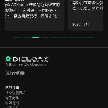
導師用來欺騙個體的策略。 它突顯了虛假導師的誘
惑、免費活動的陷阱、心理操控技術、誇大的聲稱，
以及通過銷售策略創造的緊迫感。 文章強調了真實
學習的重要性，以及從真實來源尋求知識，以避免成
2025年3月
為這類詐騙的受害者。
business@dicloak.com
熱門視頻
社交媒體行銷
電子商務
聯盟行銷
加密貨幣