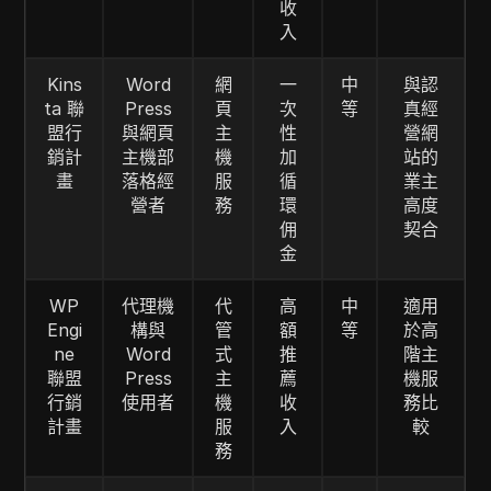
收
入
Kins
Word
網
一
中
與認
ta 聯
Press
頁
次
等
真經
盟行
與網頁
主
性
營網
銷計
主機部
機
加
站的
畫
落格經
服
循
業主
營者
務
環
高度
佣
契合
金
WP
代理機
代
高
中
適用
Engi
構與
管
額
等
於高
ne
Word
式
推
階主
聯盟
Press
主
薦
機服
行銷
使用者
機
收
務比
計畫
服
入
較
務