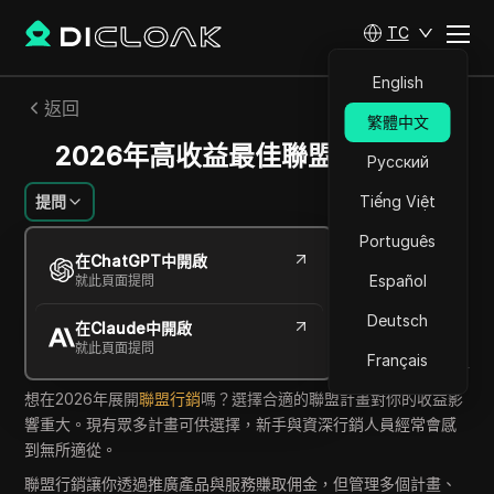
TC
English
返回
繁體中文
2026年高收益最佳聯盟行銷計畫
Русский
提問
Tiếng Việt
Português
Savannah Westwood
在ChatGPT中開啟
2026年6月
10
分鐘 閱讀
Español
就此頁面提問
分享給
Deutsch
在Claude中開啟
Copy Link
就此頁面提問
Français
想在2026年展開
聯盟行銷
嗎？選擇合適的聯盟計畫對你的收益影
響重大。現有眾多計畫可供選擇，新手與資深行銷人員經常會感
到無所適從。
聯盟行銷讓你透過推廣產品與服務賺取佣金，但管理多個計畫、