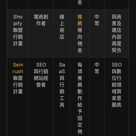
金
Sho
電商創
線
推
中
與商
pify
作者
上
薦
等
業及
聯盟
商
導
建店
行銷
店
向
內容
計畫
佣
高度
金
契合
Sem
SEO
Sa
每
中
SEO
rush
與行銷
aS
項
等
與數
聯盟
網站經
與
推
位行
行銷
營者
行
薦
銷領
計畫
銷
動
域買
工
作
家意
具
給
願高
予
固
定
佣